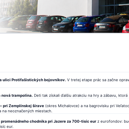
 ulici Protifašistických bojovníkov.
V tretej etape prác sa začne opra
a nová trampolína.
Deti tak získali ďalšiu atrakciu na hry a zábavu, ktorá 
– pri Zemplínskej šírave
(okres Michalovce) a na bagrovisku pri Veľatoc
 a na neoznačených miestach.
 promenádneho chodníka pri Jazere za 700-tisíc eur
z eurofondov: bud
síc eur.