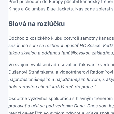
Pred príchodom do Európy pôsobil kanadský tréner 
Kings a Columbus Blue Jackets. Následne zbieral sk
Slová na rozlúčku
Odchod z košického klubu potvrdil samotný kanadsk
sezónach som sa rozhodol opustiť HC Košice. Keďže
takou skvelou a oddanou fanúšikovskou základňou, 
Vo svojom vyhlásení adresoval poďakovanie vedeniu 
Dušanovi Strhárskemu a videotrénerovi Radomírov
najprofesionálnejším a najoddanejším ľuďom, s a
bolo radosťou chodiť každý deň do práce.“
Osobitne vyzdvihol spoluprácu s hlavným tréner
pracovať a učiť sa pod vedením Dana. Dnes som lepš
medzi najlepších vo svojom odbore a vďaka spoluprá