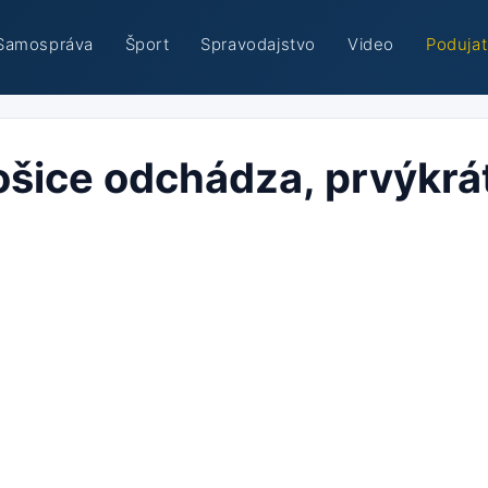
Samospráva
Šport
Spravodajstvo
Video
Podujat
ošice odchádza, prvýkrá