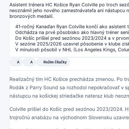
Asistent trénera HC Košice Ryan Colville po troch sez
neoznámil jeho nového zamestnávateľa ani nástupcu na 
bronzových medailí.
41-ročný Kanaďan Ryan Colville končí ako asistent 
Odchádza na prvé pôsobisko ako hlavný tréner seni
Do Košíc prišiel pred sezónou 2023/2024 a v prvom 
V sezóne 2025/2026 uzavrel pôsobenie v klube zis
V minulosti pôsobil v NHL (Los Angeles Kings, Colu
A
A
Režim čítačky
Realizačný tím HC Košice prechádza zmenou. Po tro
Rodák z Parry Sound sa rozhodol nepokračovať v sp
nástupcu na košickej striedačke nateraz klub neozn
Colville prišiel do Košíc pred sezónou 2023/2024. 
trojročnú anabázu na východnom Slovensku uzavrel