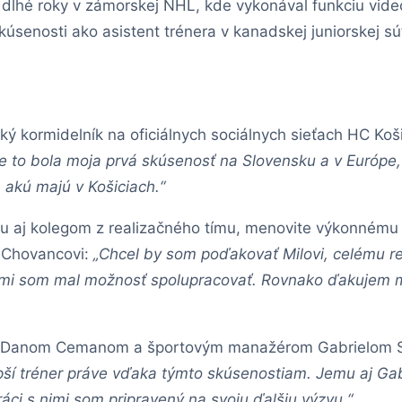
dlhé roky v zámorskej NHL, kde vykonával funkciu vide
úsenosti ako asistent trénera v kanadskej juniorskej s
ý kormidelník na oficiálnych sociálnych sieťach HC Koš
 to bola moja prvá skúsenosť na Slovensku a v Európe,
akú majú v Košiciach.“
aj kolegom z realizačného tímu, menovite výkonnému ria
i Chovancovi:
„Chcel by som poďakovať Milovi, celému rea
kými som mal možnosť spolupracovať. Rovnako ďakujem 
om Danom Cemanom a športovým manažérom Gabrielom 
í tréner práve vďaka týmto skúsenostiam. Jemu aj Gabim
ci s nimi som pripravený na svoju ďalšiu výzvu.“