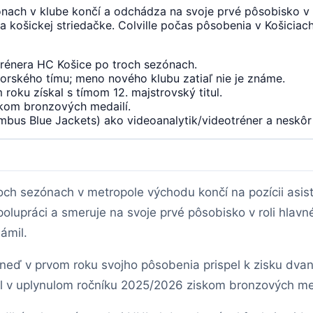
ónach v klube končí a odchádza na svoje prvé pôsobisko v p
košickej striedačke. Colville počas pôsobenia v Košiciach
trénera HC Košice po troch sezónach.
orského tímu; meno nového klubu zatiaľ nie je známe.
roku získal s tímom 12. majstrovský titul.
kom bronzových medailí.
mbus Blue Jackets) ako videoanalytik/videotréner a neskôr
ch sezónach v metropole východu končí na pozícii asist
olupráci a smeruje na svoje prvé pôsobisko v roli hla
ámil.
Hneď v prvom roku svojho pôsobenia prispel k zisku dva
 v uplynulom ročníku 2025/2026 ziskom bronzových med