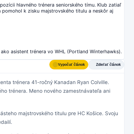
ozícii hlavného trénera seniorského tímu. Klub zatiaľ
 pomohol k zisku majstrovského titulu a neskôr aj
 ako asistent trénera vo WHL (Portland Winterhawks).
Vypočuť článok
Zdieľať článok
enta trénera 41-ročný Kanadan Ryan Colville.
vného trénera. Meno nového zamestnávateľa ani
násteho majstrovského titulu pre HC Košice. Svoju
ailí.