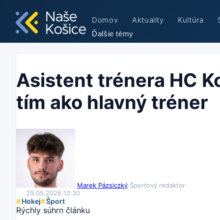
Domov
Aktuality
Kultúra
Ďalšie témy
Asistent trénera HC K
tím ako hlavný tréner
Marek Pázsiczký
Športový redaktor
29.05.2026 12:30
#
Hokej
#
Šport
Rýchly súhrn článku