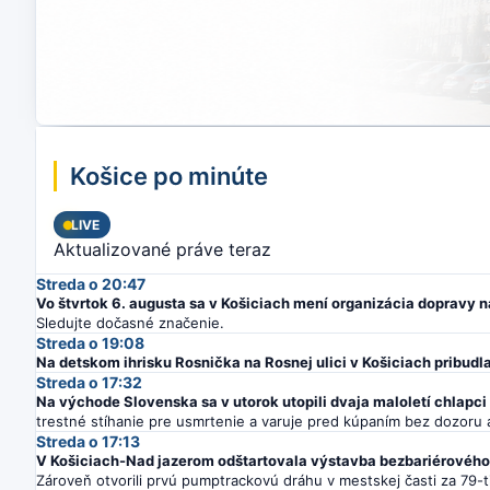
Košice po minúte
LIVE
Aktualizované práve teraz
Streda o 20:47
Vo štvrtok 6. augusta sa v Košiciach mení organizácia dopravy na
Sledujte dočasné značenie.
Streda o 19:08
Na detskom ihrisku Rosnička na Rosnej ulici v Košiciach pribudl
Streda o 17:32
Na východe Slovenska sa v utorok utopili dvaja maloletí chlapci 
trestné stíhanie pre usmrtenie a varuje pred kúpaním bez dozoru
Streda o 17:13
V Košiciach-Nad jazerom odštartovala výstavba bezbariérového
Zároveň otvorili prvú pumptrackovú dráhu v mestskej časti za 79-ti