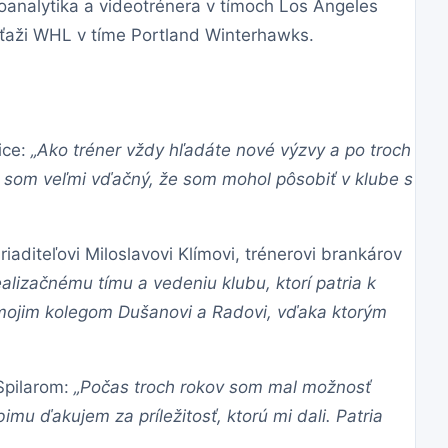
oanalytika a videotrénera v tímoch Los Angeles
úťaži WHL v tíme Portland Winterhawks.
ice:
„Ako tréner vždy hľadáte nové výzvy a po troch
 som veľmi vďačný, že som mohol pôsobiť v klube s
diteľovi Miloslavovi Klímovi, trénerovi brankárov
lizačnému tímu a vedeniu klubu, ktorí patria k
mojim kolegom Dušanovi a Radovi, vďaka ktorým
Spilarom:
„Počas troch rokov som mal možnosť
u ďakujem za príležitosť, ktorú mi dali. Patria