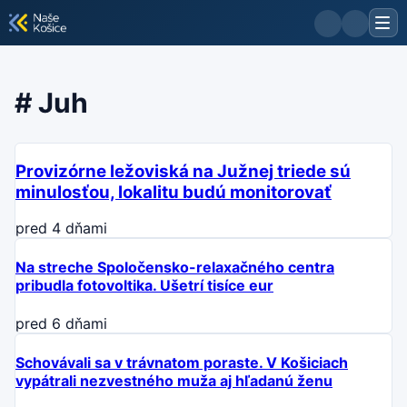
#
Juh
Provizórne ležoviská na Južnej triede sú
minulosťou, lokalitu budú monitorovať
pred 4 dňami
Na streche Spoločensko-relaxačného centra
pribudla fotovoltika. Ušetrí tisíce eur
pred 6 dňami
Schovávali sa v trávnatom poraste. V Košiciach
vypátrali nezvestného muža aj hľadanú ženu