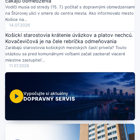
čakajú obmedzenia
Vodiči musia od stredy (15. 7.) počítať s dopravnými obmedzeniami
na Štúrovej ulici v smere do centra mesta. Ako informovalo mesto
Košice na...
14.07.2026
Košickí starostovia krátenie úväzkov a platov nechcú.
Kovačevičová je na čele rebríčka odmeňovania
Zarábajú starostovia košických mestských častí priveľa? Touto
otázkou sa pred komunálnymi voľbami začali zaoberať viaceré
miestne zastupiteľ...
11.07.2026
Vypočujte si aktuálny
DOPRAVNÝ SERVIS