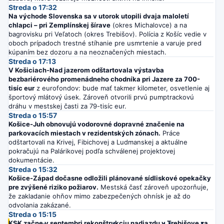
Streda o 17:32
Na východe Slovenska sa v utorok utopili dvaja maloletí
chlapci – pri Zemplínskej šírave
(okres Michalovce) a na
bagrovisku pri Veľatoch (okres Trebišov). Polícia z Košíc vedie v
oboch prípadoch trestné stíhanie pre usmrtenie a varuje pred
kúpaním bez dozoru a na neoznačených miestach.
Streda o 17:13
V Košiciach-Nad jazerom odštartovala výstavba
bezbariérového promenádneho chodníka pri Jazere za 700-
tisíc eur
z eurofondov: bude mať takmer kilometer, osvetlenie aj
športový mlátový úsek. Zároveň otvorili prvú pumptrackovú
dráhu v mestskej časti za 79-tisíc eur.
Streda o 15:57
Košice-Juh obnovujú vodorovné dopravné značenie na
parkovacích miestach v rezidentských zónach.
Práce
odštartovali na Krivej, Fibichovej a Ludmanskej a aktuálne
pokračujú na Palárikovej podľa schválenej projektovej
dokumentácie.
Streda o 15:32
Košice-Západ dočasne odložili plánované sídliskové opekačky
pre zvýšené riziko požiarov.
Mestská časť zároveň upozorňuje,
že zakladanie ohňov mimo zabezpečených ohnísk je až do
odvolania zakázané.
Streda o 15:15
KSK začne v septembri rekonštrukciu nadjazdu v Trebišove za