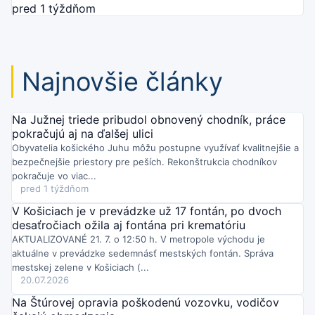
pred 1 týždňom
Najnovšie články
Na Južnej triede pribudol obnovený chodník, práce
pokračujú aj na ďalšej ulici
Obyvatelia košického Juhu môžu postupne využívať kvalitnejšie a
bezpečnejšie priestory pre peších. Rekonštrukcia chodníkov
pokračuje vo viac...
pred 1 týždňom
V Košiciach je v prevádzke už 17 fontán, po dvoch
desaťročiach ožila aj fontána pri krematóriu
AKTUALIZOVANÉ 21. 7. o 12:50 h. V metropole východu je
aktuálne v prevádzke sedemnásť mestských fontán. Správa
mestskej zelene v Košiciach (...
20.07.2026
Na Štúrovej opravia poškodenú vozovku, vodičov