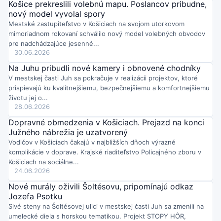
Streda o 13:01
Košice prekreslili volebnú mapu. Poslancov pribudne,
HC Košice na oficiálnom Facebooku ohlásil štart novej
nový model vyvolal spory
hokejovej sezóny.
Klub avizuje prípravy na nové výzvy a teší sa
Mestské zastupiteľstvo v Košiciach na svojom utorkovom
na podporu fanúšikov v Steel aréne aj mimo nej.
mimoriadnom rokovaní schválilo nový model volebných obvodov
Streda o 12:42
pre nadchádzajúce jesenné...
Kojšov pri Košiciach dočasne obmedzil používanie pitnej vody z
30.06.2026
verejného vodovodu pre sucho a pokles zdrojov.
Zakázané je
polievanie, umývanie áut, napúšťanie bazénov či využitie na
Na Juhu pribudli nové kamery i obnovené chodníky
stavebné a upratovacie práce; za porušenie hrozí pokuta.
V mestskej časti Juh sa pokračuje v realizácii projektov, ktoré
Streda o 11:54
prispievajú ku kvalitnejšiemu, bezpečnejšiemu a komfortnejšiemu
ANTIK Telecom rozširuje ponuku optického internetu 1 Gbit/s
a
najbohatšieho TV balíka za 26,60 € mesačne. Pri odporučení
životu jej o...
nového klienta získajú zákazníci dva mesiace služieb zadarmo.
28.06.2026
Ponuka sa postupne šíri aj do ďalších lokalít.
Dopravné obmedzenia v Košiciach. Prejazd na konci
Streda o 11:37
Južného nábrežia je uzatvorený
Košice budú 30. augusta 2026 patriť Family Sport Day v parku
pri fontáne: ukážky hasičov a polície
Vodičov v Košiciach čakajú v najbližších dňoch výrazné
, športové súťaže, skákacie
atrakcie aj penová show. Večer o 18:00 vystúpi Cupi & Lupi &
komplikácie v doprave. Krajské riaditeľstvo Policajného zboru v
Nathan – tip na aktívny rodinný deň!
Košiciach na sociálne...
Streda o 11:27
24.06.2026
V Prakovciach (okres Gelnica) žiada obec obyvateľov šetriť
Nové murály oživili Šoltésovu, pripomínajú odkaz
pitnou vodou z verejného vodovodu pre dlhodobý pokles
výdatnosti zdrojov.
Jozefa Psotku
Obmedzenia sa týkajú najmä polievania,
napúšťania bazénov či umývania áut; ak sa situácia nezlepší,
Sivé steny na Šoltésovej ulici v mestskej časti Juh sa zmenili na
môže prísť prvý regulačný stupeň.
umelecké diela s horskou tematikou. Projekt STOPY HÔR,