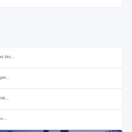
j ško...
gan...
át...
n...