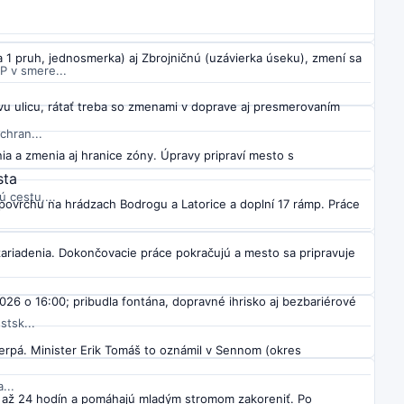
ového p...
 1 pruh, jednosmerka) aj Zbrojničnú (uzávierka úseku), zmení sa
P v smere...
ovu ulicu, rátať treba so zmenami v doprave aj presmerovaním
chran...
ia a zmenia aj hranice zóny. Úpravy pripraví mesto s
sta
 cestu,...
povrchu na hrádzach Bodrogu a Latorice a doplní 17 rámp. Práce
zariadenia. Dokončovacie práce pokračujú a mesto sa pripravuje
26 o 16:00; pribudla fontána, dopravné ihrisko aj bezbariérové
stsk...
čerpá. Minister Erik Tomáš to oznámil v Sennom (okres
...
 až 24 hodín a pomáhajú mladým stromom zakoreniť. Po