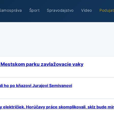
Samospráva
Šport
Spravodajstvo
Video
Podujat
ú v Mestskom parku zavlažovacie vaky
li ho po kňazovi Jurajovi Semivanovi
 električiek. Horúčavy práce skomplikovali, sklz bude mi