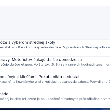
môže s výberom strednej školy
viatakov v Košickom kraji jednoduchšie. V priestoroch Strednej odborne
 opravy. Motoristov čakajú ďalšie obmedzenia
račuje ďalšou etapou. Vo štvrtok (6. 8.) sa v ranných hodinách zmení or
molačnými kliešťami. Pokutu nikto nedostal
asární na Kuzmányho ulici v Košiciach obsahovala azbest. Potvrdilo to št
enáda
ačnej lokalite pri jazere je po ukončení stavebných prác oficiálne otvore