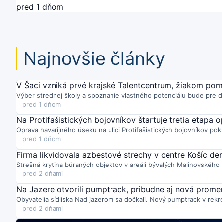
pred 1 dňom
Najnovšie články
V Šaci vzniká prvé krajské Talentcentrum, žiakom po
Výber strednej školy a spoznanie vlastného potenciálu bude pre de
pred 1 dňom
Na Protifašistických bojovníkov štartuje tretia etapa
Oprava havarijného úseku na ulici Protifašistických bojovníkov pok
pred 1 dňom
Firma likvidovala azbestové strechy v centre Košíc de
Strešná krytina búraných objektov v areáli bývalých Malinovského k
pred 2 dňami
Na Jazere otvorili pumptrack, pribudne aj nová prom
Obyvatelia sídliska Nad jazerom sa dočkali. Nový pumptrack v rekre
pred 2 dňami