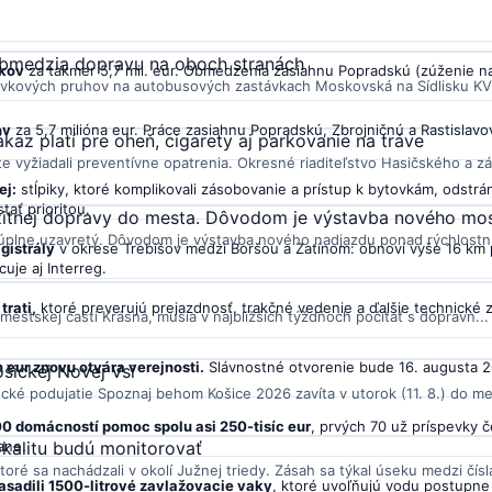
ho víkendu počítať s dočasnými obmedzeniami. Dôvodom je konanie šport
obmedzia dopravu na oboch stranách
íkov
za takmer 5,7 mil. eur. Obmedzenia zasiahnu Popradskú (zúženie na
távkových pruhov na autobusových zastávkach Moskovská na Sídlisku KV
ov
za 5,7 milióna eur. Práce zasiahnu Popradskú, Zbrojničnú a Rastislav
ákaz platí pre oheň, cigarety aj parkovanie na tráve
 vyžiadali preventívne opatrenia. Okresné riaditeľstvo Hasičského a zá
ej:
stĺpiky, ktoré komplikovali zásobovanie a prístup k bytovkám, odstrán
ať prioritou.
nzitnej dopravy do mesta. Dôvodom je výstavba nového mo
 úplne uzavretý. Dôvodom je výstavba nového nadjazdu ponad rýchlostnú
gistrály
v okrese Trebišov medzi Boršou a Zatínom: obnoví vyše 16 km 
cuje aj Interreg.
trati,
ktoré preverujú prejazdnosť, trakčné vedenie a ďalšie technické 
v mestskej časti Krásna, musia v najbližších týždňoch počítať s dopravn...
n eur znovu otvára verejnosti.
Slávnostné otvorenie bude 16. augusta 20
ošickej Novej Vsi
ecké podujatie Spoznaj behom Košice 2026 zavíta v utorok (11. 8.) do me
0 domácností pomoc spolu asi 250-tisíc eur
, prvých 70 už príspevky 
ane.
okalitu budú monitorovať
oré sa nachádzali v okolí Južnej triedy. Zásah sa týkal úseku medzi čísla
sadili 1500-litrové zavlažovacie vaky
, ktoré uvoľňujú vodu postupne