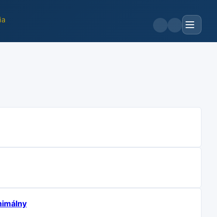
ia
nimálny