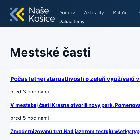
Domov
Aktuality
Kultúra
Ďalšie témy
Mestské časti
Počas letnej starostlivosti o zeleň využívaj
pred 3 hodinami
V mestskej časti Krásna otvorili nový park. Pomenova
pred 5 hodinami
Zmodernizovanú trať Nad jazerom testujú všetky typy