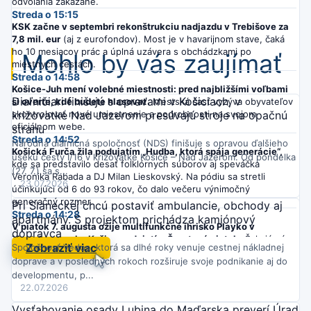
odvolania zakázané.
Streda o 15:15
KSK začne v septembri rekonštrukciu nadjazdu v Trebišove za
7,8 mil. eur
(aj z eurofondov). Most je v havarijnom stave, čaká
ho 10 mesiacov prác a úplná uzávera s obchádzkami po
Mohlo by vás zaujímať
miestnych cestách.
Streda o 14:58
Košice-Juh mení volebné miestnosti: pred najbližšími voľbami
Diaľničiari finišujú s opravami v Košiciach, v
si overte, kde budete hlasovať.
Mestská časť vyzýva obyvateľov
skontrolovať nové umiestnenie a podrobnosti na svojom
križovatke Nad Jazerom presúvajú stroje na opačnú
oficiálnom webe.
stranu
Streda o 14:52
Národná diaľničná spoločnosť (NDS) finišuje s opravou ďalšieho
Košická Furča žila podujatím „Hudba, ktorá spája generácie“,
úseku cesty I/16 v križovatke Košice – Nad Jazerom. Od pondelka
kde sa predstavilo desať folklórnych súborov aj speváčka
(27. 7.) sa s...
Veronika Rabada a DJ Milan Lieskovský. Na pódiu sa stretli
23.07.2026
účinkujúci od 6 do 93 rokov, čo dalo večeru výnimočný
generačný rozmer.
Pri Slaneckej chcú postaviť ambulancie, obchody aj
Streda o 14:28
apartmány. S projektom prichádza kamiónový
V piatok 7. augusta ožije multifunkčné ihrisko Playko v
dopravca
Mestskom parku Košice podujatím Športový piatok.
Čakajú vás
Zobraziť viac
Spoločnosť Vedos, ktorá sa dlhé roky venuje cestnej nákladnej
ukážky gymnastiky, športov pre hendikepovaných, taekwonda aj
doprave a v posledných rokoch rozširuje svoje podnikanie aj do
silového trojboja a možnosť vyskúšať si viacero disciplín.
developmentu, p...
Streda o 14:22
22.07.2026
Na Sídlisku Ťahanovce v Košiciach prebehol prvý kontrolný deň
výstavby novej cestičky pre chodcov a cyklistov.
Zástupcovia
Vysťahovanie osady Lubina do Maďarska preverí Úrad