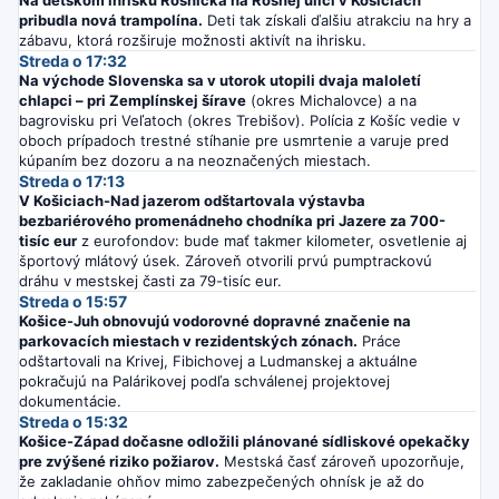
Na detskom ihrisku Rosnička na Rosnej ulici v Košiciach
pribudla nová trampolína.
Deti tak získali ďalšiu atrakciu na hry a
zábavu, ktorá rozširuje možnosti aktivít na ihrisku.
Streda o 17:32
Na východe Slovenska sa v utorok utopili dvaja maloletí
chlapci – pri Zemplínskej šírave
(okres Michalovce) a na
bagrovisku pri Veľatoch (okres Trebišov). Polícia z Košíc vedie v
oboch prípadoch trestné stíhanie pre usmrtenie a varuje pred
kúpaním bez dozoru a na neoznačených miestach.
Streda o 17:13
V Košiciach-Nad jazerom odštartovala výstavba
bezbariérového promenádneho chodníka pri Jazere za 700-
tisíc eur
z eurofondov: bude mať takmer kilometer, osvetlenie aj
športový mlátový úsek. Zároveň otvorili prvú pumptrackovú
dráhu v mestskej časti za 79-tisíc eur.
Streda o 15:57
Košice-Juh obnovujú vodorovné dopravné značenie na
parkovacích miestach v rezidentských zónach.
Práce
odštartovali na Krivej, Fibichovej a Ludmanskej a aktuálne
pokračujú na Palárikovej podľa schválenej projektovej
dokumentácie.
Streda o 15:32
Košice-Západ dočasne odložili plánované sídliskové opekačky
pre zvýšené riziko požiarov.
Mestská časť zároveň upozorňuje,
že zakladanie ohňov mimo zabezpečených ohnísk je až do