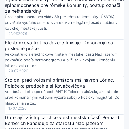
mesta, mestskej časti, zhotoviteľa, stavebného dozoru aj
splnomocnenca pre rómske komunity, postup označil
projektanta riešili možné komplikácie a postupy, ako ich zvládnuť.
za neštandardný
Streda o 13:01
HC Košice na oficiálnom Facebooku ohlásil štart novej
Úrad splnomocnenca vlády SR pre rómske komunity (ÚSVRK)
hokejovej sezóny.
Klub avizuje prípravy na nové výzvy a teší sa
považuje vysťahovanie obyvateľov z nelegálnej osady Lubina v
na podporu fanúšikov v Steel aréne aj mimo nej.
košickej mestskej časti...
Streda o 12:42
21.07.2026
Kojšov pri Košiciach dočasne obmedzil používanie pitnej vody z
Električková trať na Jazere finišuje. Dokončujú sa
verejného vodovodu pre sucho a pokles zdrojov.
Zakázané je
polievanie, umývanie áut, napúšťanie bazénov či využitie na
posledné práce
stavebné a upratovacie práce; za porušenie hrozí pokuta.
Rekonštrukcia električkovej trate v mestskej časti Nad jazerom
Streda o 11:54
pokračuje podľa harmonogramu a blíži sa k svojmu ukončeniu.
ANTIK Telecom rozširuje ponuku optického internetu 1 Gbit/s
a
Informovalo o tom...
najbohatšieho TV balíka za 26,60 € mesačne. Pri odporučení
20.07.2026
nového klienta získajú zákazníci dva mesiace služieb zadarmo.
Ponuka sa postupne šíri aj do ďalších lokalít.
Sto dní pred voľbami primátora má navrch Lörinc.
Streda o 11:37
Polačeka predbehla aj Kovačevičová
Košice budú 30. augusta 2026 patriť Family Sport Day v parku
Volebná anketa spoločnosti ANTIK Telecom ukázala, ako sto dní
pri fontáne: ukážky hasičov a polície
, športové súťaže, skákacie
pred komunálnymi voľbami vyzerá súboj o košický magistrát. Do
atrakcie aj penová show. Večer o 18:00 vystúpi Cupi & Lupi &
hlasovania sa za...
Nathan – tip na aktívny rodinný deň!
17.07.2026
Streda o 11:27
V Prakovciach (okres Gelnica) žiada obec obyvateľov šetriť
Doterajší zástupca chce viesť mestskú časť. Bernard
pitnou vodou z verejného vodovodu pre dlhodobý pokles
Berberich kandiduje za starostu Nad jazerom
výdatnosti zdrojov.
Obmedzenia sa týkajú najmä polievania,