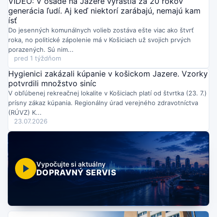
VIDEO: V osade na Jazere vyrástla za 20 rokov
generácia ľudí. Aj keď niektorí zarábajú, nemajú kam
ísť
Do jesenných komunálnych volieb zostáva ešte viac ako štvrť
roka, no politické zápolenie má v Košiciach už svojich prvých
porazených. Sú nim...
pred 1 týždňom
Hygienici zakázali kúpanie v košickom Jazere. Vzorky
potvrdili množstvo siníc
V obľúbenej rekreačnej lokalite v Košiciach platí od štvrtka (23. 7.)
prísny zákaz kúpania. Regionálny úrad verejného zdravotníctva
(RÚVZ) K...
23.07.2026
Vypočujte si aktuálny
DOPRAVNÝ SERVIS