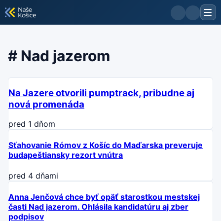
#
Nad jazerom
Na Jazere otvorili pumptrack, pribudne aj
nová promenáda
pred 1 dňom
Sťahovanie Rómov z Košíc do Maďarska preveruje
budapeštiansky rezort vnútra
pred 4 dňami
Anna Jenčová chce byť opäť starostkou mestskej
časti Nad jazerom. Ohlásila kandidatúru aj zber
podpisov