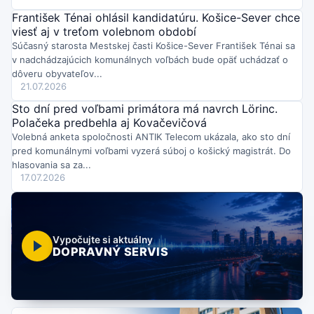
František Ténai ohlásil kandidatúru. Košice-Sever chce
viesť aj v treťom volebnom období
Súčasný starosta Mestskej časti Košice-Sever František Ténai sa
v nadchádzajúcich komunálnych voľbách bude opäť uchádzať o
dôveru obyvateľov...
21.07.2026
Sto dní pred voľbami primátora má navrch Lörinc.
Polačeka predbehla aj Kovačevičová
Volebná anketa spoločnosti ANTIK Telecom ukázala, ako sto dní
pred komunálnymi voľbami vyzerá súboj o košický magistrát. Do
hlasovania sa za...
17.07.2026
Vypočujte si aktuálny
DOPRAVNÝ SERVIS