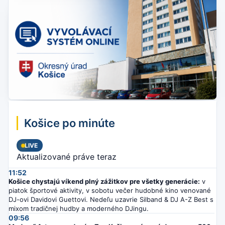
Košice po minúte
LIVE
Aktualizované práve teraz
11:52
Košice chystajú víkend plný zážitkov pre všetky generácie:
v
piatok športové aktivity, v sobotu večer hudobné kino venované
DJ-ovi Davidovi Guettovi. Nedeľu uzavrie Silband & DJ A-Z Best s
mixom tradičnej hudby a moderného DJingu.
09:56