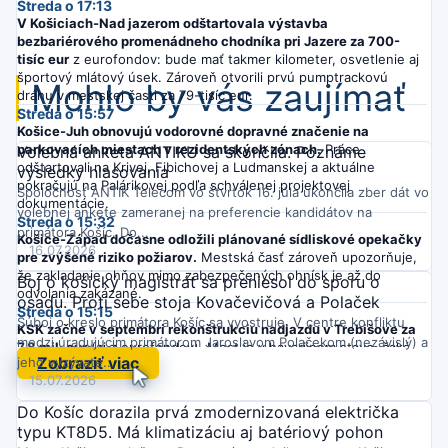
Streda o 17:13
V Košiciach-Nad jazerom odštartovala výstavba
bezbariérového promenádneho chodníka pri Jazere za 700-
tisíc eur
z eurofondov: bude mať takmer kilometer, osvetlenie aj
športový mlátový úsek. Zároveň otvorili prvú pumptrackovú
Mohlo by vás zaujímať
dráhu v mestskej časti za 79-tisíc eur.
Streda o 15:57
Košice-Juh obnovujú vodorovné dopravné značenie na
parkovacích miestach v rezidentských zónach.
Práce
Volebná anketa ANTIKU sa skončila. Poznáme
odštartovali na Krivej, Fibichovej a Ludmanskej a aktuálne
výsledky hlasovania
pokračujú na Palárikovej podľa schválenej projektovej
Spoločnosť ANTIK Telecom vo štvrtok 16. júla ukončila zber dát vo
dokumentácie.
volebnej ankete zameranej na preferencie kandidátov na
Streda o 15:32
primátora Košíc. Do...
Košice-Západ dočasne odložili plánované sídliskové opekačky
16.07.2026
pre zvýšené riziko požiarov.
Mestská časť zároveň upozorňuje,
že zakladanie ohňov mimo zabezpečených ohnísk je až do
Boj o košický magistrát sa preniesol do sporu o
odvolania zakázané.
osadu. Proti sebe stoja Kovačevičová a Polaček
Streda o 15:15
Súboj o kreslo primátora Košíc sa vyostruje. V centre konfliktu
KSK začne v septembri rekonštrukciu nadjazdu v Trebišove za
medzi úradujúcim primátorom Jaroslavom Polačekom (nezávislý) a
7,8 mil. eur
(aj z eurofondov). Most je v havarijnom stave, čaká
Zobraziť viac
jeho vyzývate...
ho 10 mesiacov prác a úplná uzávera s obchádzkami po
15.07.2026
miestnych cestách.
Streda o 14:58
Do Košíc dorazila prvá zmodernizovaná električka
Košice-Juh mení volebné miestnosti: pred najbližšími voľbami
typu KT8D5. Má klimatizáciu aj batériový pohon
si overte, kde budete hlasovať.
Mestská časť vyzýva obyvateľov