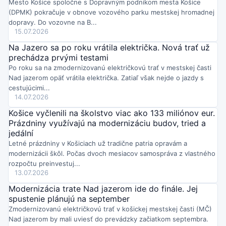
Mesto Košice spoločne s Dopravným podnikom mesta Košice
skontrolovať nové umiestnenie a podrobnosti na svojom
(DPMK) pokračuje v obnove vozového parku mestskej hromadnej
oficiálnom webe.
Streda o 14:52
dopravy. Do vozovne na B...
Košická Furča žila podujatím „Hudba, ktorá spája generácie“,
15.07.2026
kde sa predstavilo desať folklórnych súborov aj speváčka
Na Jazero sa po roku vrátila električka. Nová trať už
Veronika Rabada a DJ Milan Lieskovský. Na pódiu sa stretli
prechádza prvými testami
účinkujúci od 6 do 93 rokov, čo dalo večeru výnimočný
generačný rozmer.
Po roku sa na zmodernizovanú električkovú trať v mestskej časti
Streda o 14:28
Nad jazerom opäť vrátila električka. Zatiaľ však nejde o jazdy s
V piatok 7. augusta ožije multifunkčné ihrisko Playko v
cestujúcimi...
Mestskom parku Košice podujatím Športový piatok.
Čakajú vás
14.07.2026
ukážky gymnastiky, športov pre hendikepovaných, taekwonda aj
Košice vyčlenili na školstvo viac ako 133 miliónov eur.
silového trojboja a možnosť vyskúšať si viacero disciplín.
Streda o 14:22
Prázdniny využívajú na modernizáciu budov, tried a
Na Sídlisku Ťahanovce v Košiciach prebehol prvý kontrolný deň
jedální
výstavby novej cestičky pre chodcov a cyklistov.
Zástupcovia
Letné prázdniny v Košiciach už tradične patria opravám a
mesta, mestskej časti, zhotoviteľa, stavebného dozoru aj
modernizácii škôl. Počas dvoch mesiacov samospráva z vlastného
projektanta riešili možné komplikácie a postupy, ako ich zvládnuť.
rozpočtu preinvestuj...
Streda o 13:01
13.07.2026
HC Košice na oficiálnom Facebooku ohlásil štart novej
hokejovej sezóny.
Klub avizuje prípravy na nové výzvy a teší sa
Modernizácia trate Nad jazerom ide do finále. Jej
na podporu fanúšikov v Steel aréne aj mimo nej.
spustenie plánujú na september
Streda o 12:42
Zmodernizovanú električkovú trať v košickej mestskej časti (MČ)
Kojšov pri Košiciach dočasne obmedzil používanie pitnej vody z
Nad jazerom by mali uviesť do prevádzky začiatkom septembra.
verejného vodovodu pre sucho a pokles zdrojov.
Zakázané je