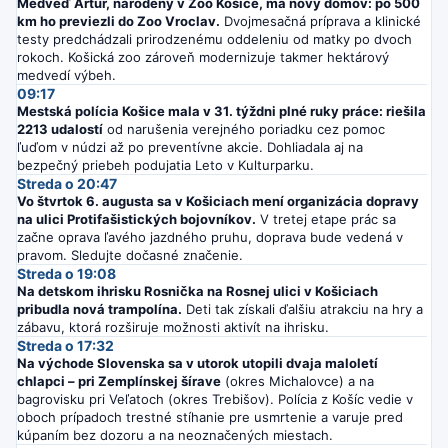
Medveď Artur, narodený v Zoo Košice, má nový domov: po 500
km ho previezli do Zoo Vroclav.
Dvojmesačná príprava a klinické
testy predchádzali prirodzenému oddeleniu od matky po dvoch
rokoch. Košická zoo zároveň modernizuje takmer hektárový
medvedí výbeh.
09:17
Mestská polícia Košice mala v 31. týždni plné ruky práce: riešila
2213 udalostí
od narušenia verejného poriadku cez pomoc
ľuďom v núdzi až po preventívne akcie. Dohliadala aj na
bezpečný priebeh podujatia Leto v Kulturparku.
Streda o 20:47
Vo štvrtok 6. augusta sa v Košiciach mení organizácia dopravy
na ulici Protifašistických bojovníkov.
V tretej etape prác sa
začne oprava ľavého jazdného pruhu, doprava bude vedená v
pravom. Sledujte dočasné značenie.
Streda o 19:08
Na detskom ihrisku Rosnička na Rosnej ulici v Košiciach
pribudla nová trampolína.
Deti tak získali ďalšiu atrakciu na hry a
zábavu, ktorá rozširuje možnosti aktivít na ihrisku.
Streda o 17:32
Na východe Slovenska sa v utorok utopili dvaja maloletí
chlapci – pri Zemplínskej šírave
(okres Michalovce) a na
bagrovisku pri Veľatoch (okres Trebišov). Polícia z Košíc vedie v
oboch prípadoch trestné stíhanie pre usmrtenie a varuje pred
kúpaním bez dozoru a na neoznačených miestach.