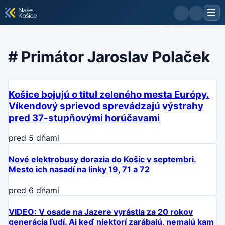
#
Primátor Jaroslav Polaček
Košice bojujú o titul zeleného mesta Európy.
Víkendový sprievod sprevádzajú výstrahy
pred 37-stupňovými horúčavami
pred 5 dňami
Nové elektrobusy dorazia do Košíc v septembri.
Mesto ich nasadí na linky 19, 71 a 72
pred 6 dňami
VIDEO: V osade na Jazere vyrástla za 20 rokov
generácia ľudí. Aj keď niektorí zarábajú, nemajú kam