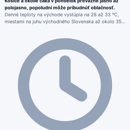
Košice a okolie čaká v pondelok prevažne jasno až
polojasno, popoludní môže pribudnúť oblačnosť.
Denné teploty na východe vystúpia na 28 až 33 °C,
miestami na juhu východného Slovenska až okolo 35
°C; vietor bude väčšinou slabý. Zdroj: SHMÚ