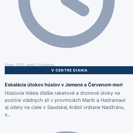
Dnes 11:01, pred 1 hodinou
V CENTRE DIANIA
Eskalácia útokov húsíov v Jemene a Červenom mori
Húsíovia hlásia ďalšie raketové a dronové útoky na
pozície vládnych síl v provinciách Marib a Hadramaut
aj údery na ciele v Saudskej Arábii vrátane Nadžránu,
s...