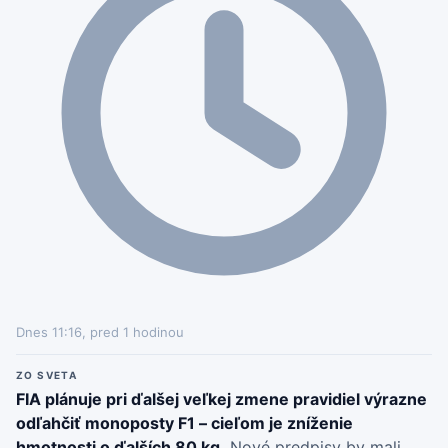
Dnes 11:16, pred 1 hodinou
ZO SVETA
FIA plánuje pri ďalšej veľkej zmene pravidiel výrazne
odľahčiť monoposty F1 – cieľom je zníženie
hmotnosti o ďalších 80 kg.
Nové predpisy by mali