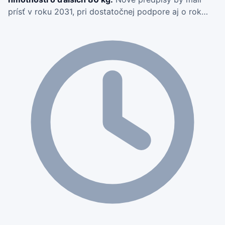
prísť v roku 2031, pri dostatočnej podpore aj o rok
skôr; už teraz autá schudli na 768 kg.