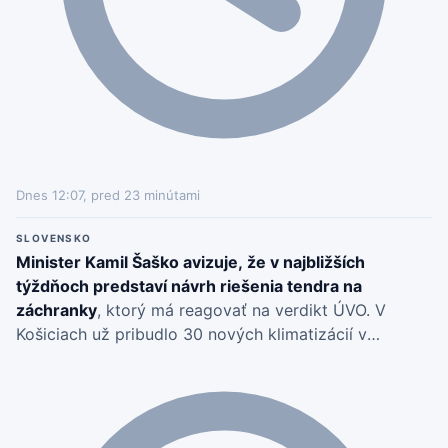
Dnes 12:07, pred 23 minútami
SLOVENSKO
Minister Kamil Šaško avizuje, že v najbližších
týždňoch predstaví návrh riešenia tendra na
záchranky
, ktorý má reagovať na verdikt ÚVO. V
Košiciach už pribudlo 30 nových klimatizácií v
univerzitnej nemocnici a ďalšie systémové úpravy
chce predložiť vláde v auguste.