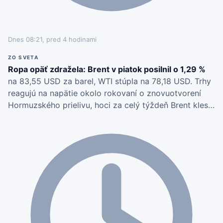
Dnes 08:21, pred 4 hodinami
ZO SVETA
Ropa opäť zdražela: Brent v piatok posilnil o 1,29 %
na 83,55 USD za barel, WTI stúpla na 78,18 USD. Trhy
reagujú na napätie okolo rokovaní o znovuotvorení
Hormuzského prielivu, hoci za celý týždeň Brent klesol
o 7,3 %.