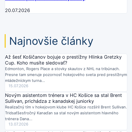
20.07.2026
Najnovšie články
Až šesť Košičanov bojuje o prestížny Hlinka Gretzky
Cup. Koho musíte sledovať?
Edmonton, Rogers Place a stovky skautov z NHL na tribúnach.
Presne tam smeruje pozornosť hokejového sveta pred prestížnym
mládežníckym turna...
15.07.2026
Novým asistentom trénera v HC Košice sa stal Brent
Sullivan, prichádza z kanadskej juniorky
Realizačný tím v hokejovom klube HC Košice rozšíril Brent Sullivan.
Tridsaťšesťročný Kanaďan sa stal novým asistentom hlavného
trénera Dana...
13.07.2026