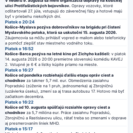
V nedeľu 9. augusta sa mení organizácia dopravy na košickej
ulici Protifašistických bojovníkov.
Opravy vozovky, ktoré
odštartovali 27. júla, vstupujú do záverečnej fázy a hotové majú
byť v priebehu niekoľkých dní.
Piatok o 20:24
Košice-Myslava pozýva dobrovoľníkov na brigádu pri čistení
Myslavského potoka, ktorá sa uskutoční 15. augusta 2026.
Záujemcovia sa môžu prihlásiť vopred e-mailom alebo telefonicky
a pomôcť zlepšiť stav miestneho vodného toku.
Piatok o 16:52
Košice-Barca pozýva na letné kino pri Zichyho kaštieli:
v piatok
14. augusta 2026 o 20:00 premietne slovenskú komédiu KAVEJ
2. Vstupné je 6 € a lístky kúpite priamo na mieste.
Piatok o 16:27
Košice od pondelka rozbiehajú ďalšiu etapu opráv ciest a
chodníkov
za takmer 5,7 mil. eur. Obmedzenia zasiahnu
Popradskú (zúženie na 1 pruh, jednosmerka) aj Zbrojničnú
(uzávierka úseku), zmení sa aj trasa autobusu 17. Hotovo má byť
začiatkom decembra.
Piatok o 16:22
Košice od 10. augusta spúšťajú rozsiahle opravy ciest a
chodníkov
za 5,7 milióna eur. Práce zasiahnu Popradskú,
Zbrojničnú a Rastislavovu ulicu, rátať treba so zmenami v doprave
aj presmerovaním liniek MHD.
Piatok o 15:17