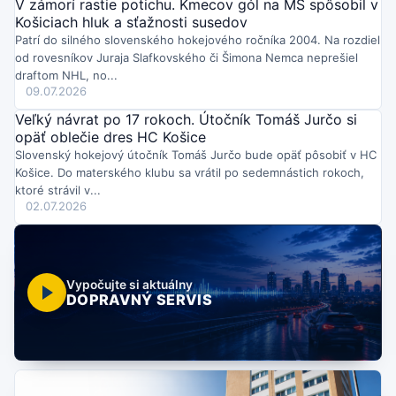
V zámorí rastie potichu. Kmecov gól na MS spôsobil v
Košiciach hluk a sťažnosti susedov
Patrí do silného slovenského hokejového ročníka 2004. Na rozdiel
od rovesníkov Juraja Slafkovského či Šimona Nemca neprešiel
draftom NHL, no...
09.07.2026
Veľký návrat po 17 rokoch. Útočník Tomáš Jurčo si
opäť oblečie dres HC Košice
Slovenský hokejový útočník Tomáš Jurčo bude opäť pôsobiť v HC
Košice. Do materského klubu sa vrátil po sedemnástich rokoch,
ktoré strávil v...
02.07.2026
Vypočujte si aktuálny
DOPRAVNÝ SERVIS