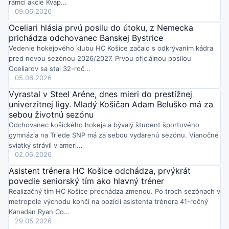
rámci akcie Kvap...
Michalovce); max. 1500 eur na domácnosť možno získať aj
09.06.2026
opakovane.
Piatok o 12:24
Oceliari hlásia prvú posilu do útoku, z Nemecka
Košice chránia mestskú zeleň pred suchom: v Mestskom parku
prichádza odchovanec Banskej Bystrice
nasadili 1500-litrové zavlažovacie vaky
, ktoré uvoľňujú vodu
Vedenie hokejového klubu HC Košice začalo s odkrývaním kádra
postupne až 24 hodín a pomáhajú mladým stromom zakoreniť. Po
vyprázdnení sa presúvajú k ďalším stromom a dopĺňajú sa
pred novou sezónou 2026/2027. Prvou oficiálnou posilou
niekoľkokrát týždenne.
Oceliarov sa stal 32-roč...
Piatok o 11:17
05.06.2026
Nižný a Vyšný Čaj v okrese Košice-okolie vyhlásili pre sucho a
Vyrastal v Steel Aréne, dnes mieri do prestížnej
nedostatok pitnej vody mimoriadnu situáciu.
Keďže obce
univerzitnej ligy. Mladý Košičan Adam Beluško má za
nemajú verejný vodovod, VVS s okresným úradom zabezpečili tri
nádoby s pitnou vodou, ktoré budú pravidelne dopĺňať.
sebou životnú sezónu
Piatok o 11:03
Odchovanec košického hokeja a bývalý študent športového
Pacienti Univerzitnej nemocnice L. Pasteura v Košiciach
gymnázia na Triede SNP má za sebou vydarenú sezónu. Vianočné
verejne poďakovali tímom II. internej a Neurochirurgickej
sviatky strávil v ameri...
kliniky za profesionálnu aj ľudskú starostlivosť počas
02.06.2026
hospitalizácie.
Ocenili odbornosť, empatiu a prístup vedúcich
lekárov i zdravotníckeho personálu.
Asistent trénera HC Košice odchádza, prvýkrát
Piatok o 11:01
povedie seniorský tím ako hlavný tréner
Na košickej Terase otvorili nové detské ihrisko financované
Realizačný tím HC Košice prechádza zmenou. Po troch sezónach v
mestskou časťou Košice-Západ.
Slávnostného otvorenia sa
metropole východu končí na pozícii asistenta trénera 41-ročný
zúčastnili zástupca starostu Peter Huba aj predseda KSK
Kanadan Ryan Co...
Rastislav Trnka.
29.05.2026
Piatok o 10:32