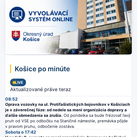
Košice po minúte
LIVE
Aktualizované práve teraz
08:52
Oprava vozovky na ul. Protifašistických bojovníkov v Košiciach
je v záverečnej fáze: od nedele sa mení organizácia dopravy a
ďalšie obmedzenia sa zrušia.
Od pondelka sa bude frézovať ľavý
pruh od VSE po odbočku na Staničné námestie, premávka pôjde
v pravom pruhu, odbočenie zostáva.
Sobota o 17:42