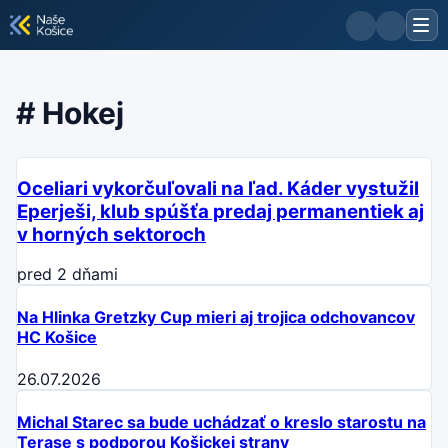
#
Hokej
Oceliari vykorčuľovali na ľad. Káder vystužil
Eperješi, klub spúšťa predaj permanentiek aj
v horných sektoroch
pred 2 dňami
Na Hlinka Gretzky Cup mieri aj trojica odchovancov
HC Košice
26.07.2026
Michal Starec sa bude uchádzať o kreslo starostu na
Terase s podporou Košickej strany