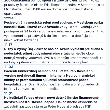
200 domácností pomoc spolu asi 250-tisíc eur
, prvých 70 už
príspevky čerpá. Minister Erik Tomáš to oznámil v Sennom (okres
Michalovce); max. 1500 eur na domácnosť možno získať aj
opakovane.
12:24
Košice chránia mestskú zeleň pred suchom: v Mestskom parku
nasadili 1500-litrové zavlažovacie vaky
, ktoré uvoľňujú vodu
postupne až 24 hodín a pomáhajú mladým stromom zakoreniť. Po
vyprázdnení sa presúvajú k ďalším stromom a dopĺňajú sa
niekoľkokrát týždenne.
11:17
Nižný a Vyšný Čaj v okrese Košice-okolie vyhlásili pre sucho a
nedostatok pitnej vody mimoriadnu situáciu.
Keďže obce
nemajú verejný vodovod, VVS s okresným úradom zabezpečili tri
nádoby s pitnou vodou, ktoré budú pravidelne dopĺňať.
11:03
Pacienti Univerzitnej nemocnice L. Pasteura v Košiciach
verejne poďakovali tímom II. internej a Neurochirurgickej
kliniky za profesionálnu aj ľudskú starostlivosť počas
hospitalizácie.
Ocenili odbornosť, empatiu a prístup vedúcich
lekárov i zdravotníckeho personálu.
11:01
Na košickej Terase otvorili nové detské ihrisko financované
mestskou časťou Košice-Západ.
Slávnostného otvorenia sa
zúčastnili zástupca starostu Peter Huba aj predseda KSK