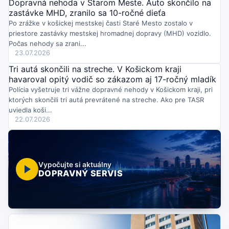
Dopravná nehoda v Starom Meste. Auto skončilo na
zastávke MHD, zranilo sa 10-ročné dieťa
Po zrážke v košickej mestskej časti Staré Mesto zostalo v
priestore zastávky mestskej hromadnej dopravy (MHD) vozidlo.
Počas nehody sa zrani...
23.07.2026
Tri autá skončili na streche. V Košickom kraji
havaroval opitý vodič so zákazom aj 17-ročný mladík
Polícia vyšetruje tri vážne dopravné nehody v Košickom kraji, pri
ktorých skončili tri autá prevrátené na streche. Ako pre TASR
uviedla koši...
22.07.2026
Vypočujte si aktuálny
DOPRAVNÝ SERVIS