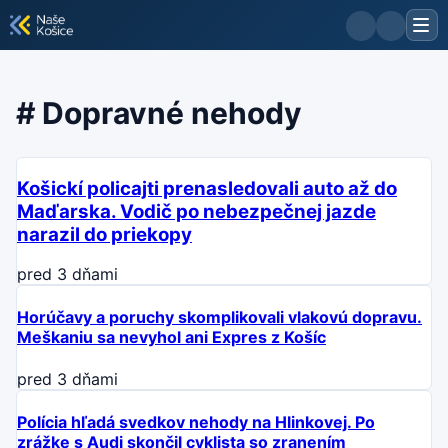
#
Dopravné nehody
Košickí policajti prenasledovali auto až do
Maďarska. Vodič po nebezpečnej jazde
narazil do priekopy
pred 3 dňami
Horúčavy a poruchy skomplikovali vlakovú dopravu.
Meškaniu sa nevyhol ani Expres z Košíc
pred 3 dňami
Polícia hľadá svedkov nehody na Hlinkovej. Po
zrážke s Audi skončil cyklista so zranením