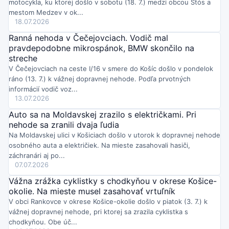
motocykla, ku ktorej došlo v sobotu (18. 7.) medzi obcou Štós a
v piatok a sobotu kultúrnym programom a predstavením
publikácie o Semivanovi.
mestom Medzev v ok...
Štvrtok o 14:57
18.07.2026
V Košiciach platí čas zvýšeného nebezpečenstva vzniku
Ranná nehoda v Čečejovciach. Vodič mal
požiaru:
OR HaZZ ho vyhlásilo pre okresy Košice I až IV od 4.
pravdepodobne mikrospánok, BMW skončilo na
augusta 2026 od 12:00 až do odvolania. Hasiči vyzývajú
streche
obyvateľov na zvýšenú opatrnosť a dodržiavanie
bezpečnostných pokynov.
V Čečejovciach na ceste I/16 v smere do Košíc došlo v pondelok
Štvrtok o 14:48
ráno (13. 7.) k vážnej dopravnej nehode. Podľa prvotných
Košičanov na Borodáčovej a Krátkej čaká 6. augusta 2026
informácií vodič voz...
plánovaná odstávka pitnej vody.
Dodávka bude prerušená od
13.07.2026
14:00 do 19:00 pre práce na odstránení poruchy vodovodného
potrubia.
Auto sa na Moldavskej zrazilo s električkami. Pri
Štvrtok o 14:24
nehode sa zranili dvaja ľudia
Cesta z Košíc na Jahodnú bude pre preteky XI. Jahodná Race
Na Moldavskej ulici v Košiciach došlo v utorok k dopravnej nehode
uzavretá v sobotu 9. augusta od 10:00 do 22:00
a v nedeľu 10.
osobného auta a električiek. Na mieste zasahovali hasiči,
augusta od 8:00 do 18:00. Obyvatelia aj návštevníci by mali
záchranári aj po...
prispôsobiť plán ciest týmto obmedzeniam.
07.07.2026
Štvrtok o 13:52
Horúčavy v Trebišove plnia urgent: od pondelka do stredy
Vážna zrážka cyklistky s chodkyňou v okrese Košice-
ošetrila nemocnica 120 pacientov
, tretina mala ťažkosti z
okolie. Na mieste musel zasahovať vrtuľník
extrémnych teplôt. Najčastejšie išlo o dehydratáciu a kolapsy,
V obci Rankovce v okrese Košice-okolie došlo v piatok (3. 7.) k
hospitalizáciu potrebovalo päť ľudí, najmä seniorov.
vážnej dopravnej nehode, pri ktorej sa zrazila cyklistka s
Štvrtok o 13:42
chodkyňou. Obe úč...
Letnú Detskú univerzitu TUKE v Košiciach navštívilo