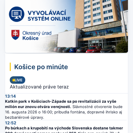
Košice po minúte
LIVE
Aktualizované práve teraz
13:14
Katkin park v Košiciach-Západe sa po revitalizácii za vyše
milión eur znovu otvára verejnosti.
Slávnostné otvorenie bude
16. augusta 2026 o 16:00; pribudla fontána, dopravné ihrisko aj
bezbariérové úpravy.
12:52
Po búrkach a krupobití na východe Slovenska dostane takmer