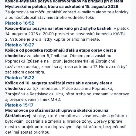
Košice-Myslava pozýva dobrovoľníkov na brigádu pri čistení
Myslavského potoka, ktorá sa uskutoční 15. augusta 2026.
Záujemcovia sa môžu prihlásiť vopred e-mailom alebo telefonicky
a pomôcť zlepšiť stav miestneho vodného toku.
Piatok o 16:52
Košice-Barca pozýva na letné kino pri Zichyho kaštieli:
v piatok
14. augusta 2026 o 20:00 premietne slovenskú komédiu KAVEJ
2. Vstupné je 6 € a lístky kúpite priamo na mieste.
Piatok o 16:27
Košice od pondelka rozbiehajú ďalšiu etapu opráv ciest a
chodníkov
za takmer 5,7 mil. eur. Obmedzenia zasiahnu
Popradskú (zúženie na 1 pruh, jednosmerka) aj Zbrojničnú
(uzávierka úseku), zmení sa aj trasa autobusu 17. Hotovo má byť
začiatkom decembra.
Piatok o 16:22
Košice od 10. augusta spúšťajú rozsiahle opravy ciest a
chodníkov
za 5,7 milióna eur. Práce zasiahnu Popradskú,
Zbrojničnú a Rastislavovu ulicu, rátať treba so zmenami v doprave
aj presmerovaním liniek MHD.
Piatok o 15:17
Michalovce po sťažnostiach upravia školskú zónu na
Štefánikovej:
stĺpiky, ktoré komplikovali zásobovanie a prístup k
bytovkám, odstránia a zmenia aj hranice zóny. Úpravy pripraví
mesto s projektantom a dopravným inšpektorátom, bezpečnosť
detí má zostať prioritou.