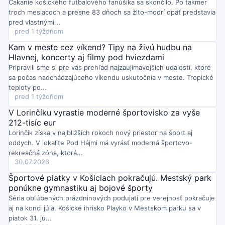
Čakanie košického futbalového fanúšika sa skončilo. Po takmer
postupne až 24 hodín a pomáhajú mladým stromom zakoreniť. Po
troch mesiacoch a presne 83 dňoch sa žlto-modrí opäť predstavia
vyprázdnení sa presúvajú k ďalším stromom a dopĺňajú sa
niekoľkokrát týždenne.
pred vlastnými...
Piatok o 11:17
pred 1 týždňom
Nižný a Vyšný Čaj v okrese Košice-okolie vyhlásili pre sucho a
Kam v meste cez víkend? Tipy na živú hudbu na
nedostatok pitnej vody mimoriadnu situáciu.
Keďže obce
Hlavnej, koncerty aj filmy pod hviezdami
nemajú verejný vodovod, VVS s okresným úradom zabezpečili tri
nádoby s pitnou vodou, ktoré budú pravidelne dopĺňať.
Pripravili sme si pre vás prehľad najzaujímavejších udalostí, ktoré
Piatok o 11:03
sa počas nadchádzajúceho víkendu uskutočnia v meste. Tropické
Pacienti Univerzitnej nemocnice L. Pasteura v Košiciach
teploty po...
verejne poďakovali tímom II. internej a Neurochirurgickej
pred 1 týždňom
kliniky za profesionálnu aj ľudskú starostlivosť počas
V Lorinčíku vyrastie moderné športovisko za vyše
hospitalizácie.
Ocenili odbornosť, empatiu a prístup vedúcich
lekárov i zdravotníckeho personálu.
212-tisíc eur
Piatok o 11:01
Lorinčík získa v najbližších rokoch nový priestor na šport aj
Na košickej Terase otvorili nové detské ihrisko financované
oddych. V lokalite Pod Hájmi má vyrásť moderná športovo-
mestskou časťou Košice-Západ.
Slávnostného otvorenia sa
rekreačná zóna, ktorá...
zúčastnili zástupca starostu Peter Huba aj predseda KSK
30.07.2026
Rastislav Trnka.
Piatok o 10:32
Športové piatky v Košiciach pokračujú. Mestský park
Košice otvárajú debatu o budúcom usporiadaní mesta: na
ponúkne gymnastiku aj bojové športy
verejnej diskusii predstavili tri modely riadenia.
V hre je
Séria obľúbených prázdninových podujatí pre verejnosť pokračuje
zachovanie mestských častí, ich zlúčenie do štyroch väčších
aj na konci júla. Košické ihrisko Playko v Mestskom parku sa v
celkov alebo jednotné riadenie bez mestských častí.
piatok 31. jú...
Piatok o 10:27