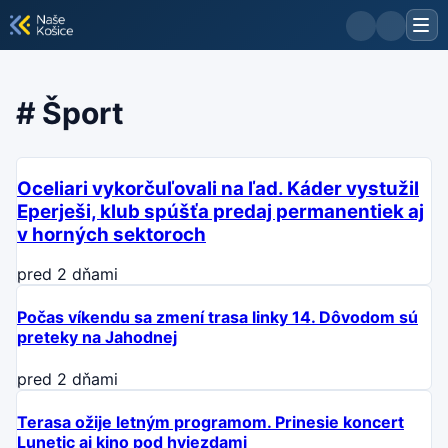
#
Šport
Oceliari vykorčuľovali na ľad. Káder vystužil
Eperješi, klub spúšťa predaj permanentiek aj
v horných sektoroch
pred 2 dňami
Počas víkendu sa zmení trasa linky 14. Dôvodom sú
preteky na Jahodnej
pred 2 dňami
Terasa ožije letným programom. Prinesie koncert
Lunetic aj kino pod hviezdami