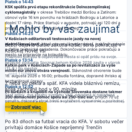
Piatok o 14:43
KSK spúšťa prvú etapu rekonštrukcie Dolnozemplínskej
cyklomagistrály
v okrese Trebišov medzi Boršou a Zatínom:
obnoví vyše 16 km povrchu na hrádzach Bodrogu a Latorice a
doplní 17 rámp. Práce štartujú v auguste, potrvajú asi 120 dní a
Mohlo by vás zaujímať
projekt za 2,1 mil. € financuje aj Interreg.
Piatok o 14:25
V Košiciach odštartovali testovacie jazdy na novej
električkovej trati,
ktoré preverujú prejazdnosť, trakčné vedenie
Bežci objavia ďalšie zákutia Košíc, séria pokračuje v
a ďalšie technické zariadenia. Dokončovacie práce pokračujú a
Košickej Novej Vsi
mesto sa pripravuje na kolaudáciu.
Priaznivci pohybu a objavovania mesta si opäť prídu na svoje.
Piatok o 13:14
Bežecké podujatie Spoznaj behom Košice 2026 zavíta v utorok
Katkin park v Košiciach-Západe sa po revitalizácii za vyše
(11. 8.) do mestsk...
milión eur znovu otvára verejnosti.
Slávnostné otvorenie bude
pred 1 týždňom
16. augusta 2026 o 16:00; pribudla fontána, dopravné ihrisko aj
bezbariérové úpravy.
Z neba do pekla a späť. KFA videla bláznivú remízu,
Piatok o 12:52
Kóša zachránil bod v 90. minúte
Po búrkach a krupobití na východe Slovenska dostane takmer
Šesť gólov, dva zásahy systému VAR, odvolaná aj nariadená
200 domácností pomoc spolu asi 250-tisíc eur
, prvých 70 už
penalta, dokonalý obrat hostí a vytúžené vyrovnanie v poslednej
príspevky čerpá. Minister Erik Tomáš to oznámil v Sennom (okres
Zobraziť viac
minúte riadneho hr...
Michalovce); max. 1500 eur na domácnosť možno získať aj
pred 1 týždňom
opakovane.
Piatok o 12:24
Po 83 dňoch sa futbal vracia do KFA. V sobotu večer
Košice chránia mestskú zeleň pred suchom: v Mestskom parku
privítajú domáce Košice nepríjemný Trenčín
nasadili 1500-litrové zavlažovacie vaky
, ktoré uvoľňujú vodu