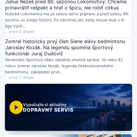
Július Rezeš pred 80. sezónou Lokomotívy: Chceme
prinavrátiť rešpekt a hrať o špicu, nie robiť cirkus
Košická Lokomotíva má za sebou letnú prípravu a pred sebou 80.
sezónu vo svojej histórii. Po náročnej jari, kedy musel klub v III.
lige Vých...
pred 4 dňami
Zomrel historicky prvý člen Siene slávy bedmintonu
Jaroslav Kozák. Na legendu spomína športový
funkcionár Juraj Dudovič
Slovenskú športovú obec zasiahla smutná správa. Vo veku 82
rokov zomrel Jaroslav Kozák, legenda československého
bedmintonu, zakladateľ prvé...
pred 5 dňami
Vypočujte si aktuálny
DOPRAVNÝ SERVIS