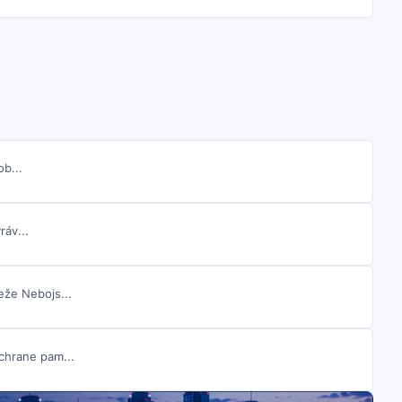
ob...
ráv...
eže Nebojs...
chrane pam...