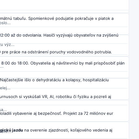
 po...
pamätnú tabuľu. Spomienkové podujatie pokračuje v piatok a
slo...
12:00 až do odvolania. Hasiči vyzývajú obyvateľov na zvýšenú
u výz...
 pre práce na odstránení poruchy vodovodného potrubia.
8:00 do 18:00. Obyvatelia aj návštevníci by mali prispôsobiť plán
..
 Najčastejšie išlo o dehydratáciu a kolapsy, hospitalizáciu
lej...
rnusoch si vyskúšali VR, AI, robotiku či fyziku a pozreli aj
a...
ladili vybavenie aj bezpečnosť. Projekt za 72 miliónov eur
ogickú jazdu
na overenie zjazdnosti, koľajového vedenia aj
šte...