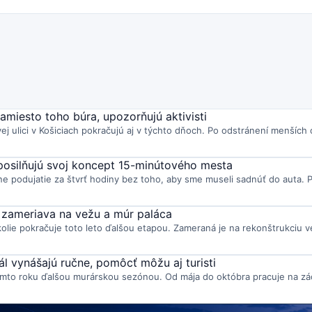
namiesto toho búra, upozorňujú aktivisti
ej ulici v Košiciach pokračujú aj v týchto dňoch. Po odstránení menších 
 posilňujú svoj koncept 15-minútového mesta
ne podujatie za štvrť hodiny bez toho, aby sme museli sadnúť do auta. P
 zameriava na vežu a múr paláca
ie pokračuje toto leto ďalšou etapou. Zameraná je na rekonštrukciu v
l vynášajú ručne, pomôcť môžu aj turisti
omto roku ďalšou murárskou sezónou. Od mája do októbra pracuje na zá