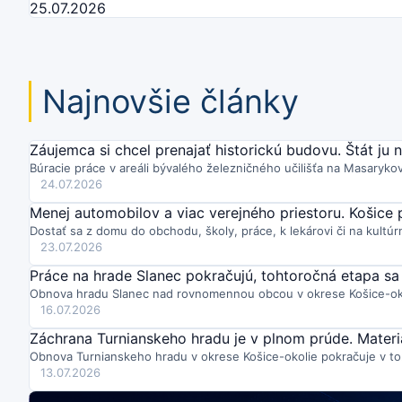
25.07.2026
Najnovšie články
Záujemca si chcel prenajať historickú budovu. Štát ju 
Búracie práce v areáli bývalého železničného učilišťa na Masarykov
24.07.2026
Menej automobilov a viac verejného priestoru. Košice
Dostať sa z domu do obchodu, školy, práce, k lekárovi či na kultúr
23.07.2026
Práce na hrade Slanec pokračujú, tohtoročná etapa sa
Obnova hradu Slanec nad rovnomennou obcou v okrese Košice-okol
16.07.2026
Záchrana Turnianskeho hradu je v plnom prúde. Materiá
Obnova Turnianskeho hradu v okrese Košice-okolie pokračuje v t
13.07.2026