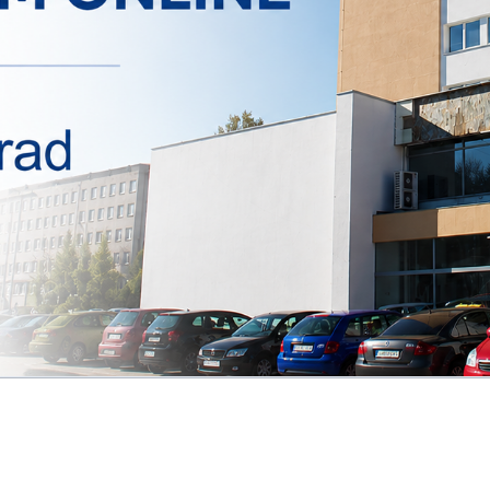
al, cyklopreteky aj históriu