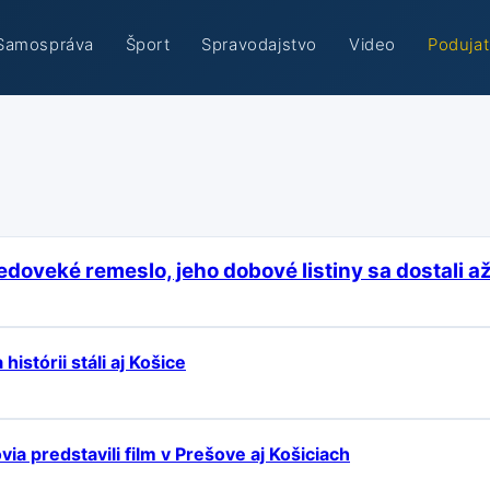
Samospráva
Šport
Spravodajstvo
Video
Podujat
doveké remeslo, jeho dobové listiny sa dostali až
istórii stáli aj Košice
ia predstavili film v Prešove aj Košiciach