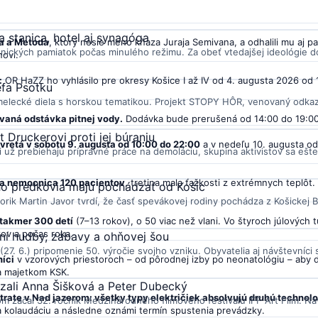
ových podujatí. Program zahŕňa festival maďarskej komunity v Gombaseku,
a stanica, hotel aj synagóga
la a Metoda
, ktorý nesie meno kňaza Juraja Semivana, a odhalili mu aj 
onických pamiatok počas minulého režimu. Za obeť vtedajšej ideológie do
ovi.
:
OR HaZZ ho vyhlásilo pre okresy Košice I až IV od 4. augusta 2026 od 
efa Psotku
 umelecké diela s horskou tematikou. Projekt STOPY HÔR, venovaný odkaz
vaná odstávka pitnej vody.
Dodávka bude prerušená od 14:00 do 19:00
t Druckerovi proti jej búraniu
vretá v sobotu 9. augusta od 10:00 do 22:00
a v nedeľu 10. augusta od 
i už prebiehajú prípravné práce na demoláciu, skupina aktivistov sa ešte.
ila nemocnica 120 pacientov
, tretina mala ťažkosti z extrémnych teplôt.
eho predkovia majú pochádzať od Košíc
ik Martin Javor tvrdí, že časť spevákovej rodiny pochádza z Košickej Be
 takmer 300 detí
(7–13 rokov), o 50 viac než vlani. Vo štyroch júlových tu
kov a počas roka.
ení hudby, zábavy a ohňovej šou
7. 6.) pripomenie 50. výročie svojho vzniku. Obyvatelia aj návštevníci s
níci
v vzorových priestoroch – od pôrodnej izby po neonatológiu – aby do
va majetkom KSK.
evzali Anna Šišková a Peter Dubecký
trate v Nad jazerom: všetky typy električiek absolvujú druhú technol
om začal 32. ročník Medzinárodného filmového festivalu IFF Art Film. Náv
 kolaudáciu a následne oznámi termín spustenia prevádzky.