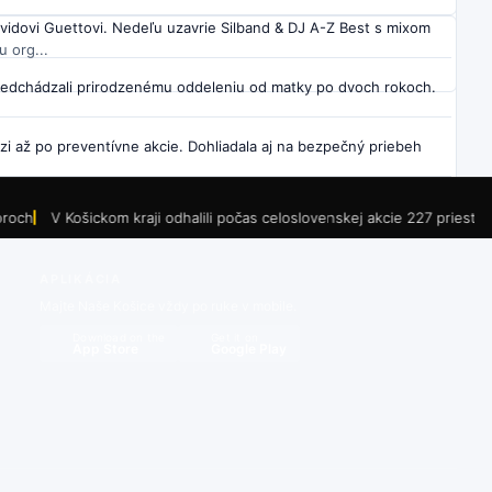
vidovi Guettovi. Nedeľu uzavrie Silband & DJ A-Z Best s mixom
 org...
predchádzali prirodzenému oddeleniu od matky po dvoch rokoch.
 až po preventívne akcie. Dohliadala aj na bezpečný priebeh
va ľavého jazdného pruhu, doprava bude vedená v pravom.
Košickom kraji odhalili počas celoslovenskej akcie 227 priestupkov. Vodiči
rozširuje možnosti aktivít na ihrisku.
APLIKÁCIA
h (okres Trebišov). Polícia z Košíc vedie v oboch prípadoch
Majte Naše Košice vždy po ruke v mobile.
Download on the
Get it on
App Store
Google Play
e mať takmer kilometer, osvetlenie aj športový mlátový úsek.
bichovej a Ludmanskej a aktuálne pokračujú na Palárikovej podľa
adanie ohňov mimo zabezpečených ohnísk je až do odvolania