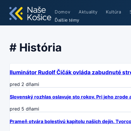
Domov
Aktuality
Kultúra
Ďalšie témy
#
História
Iluminátor Rudolf Čičák ovláda zabudnuté stre
pred 2 dňami
Slovenský rozhlas oslavuje sto rokov. Pri jeho zrode a h
pred 5 dňami
Prameň otvára bolestivú kapitolu našich dejín. Tvorcov