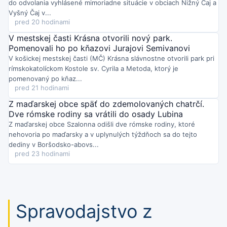
do odvolania vyhlásené mimoriadne situácie v obciach Nižný Čaj a
potrubia.
Vyšný Čaj v...
Štvrtok o 14:24
pred 20 hodinami
Cesta z Košíc na Jahodnú bude pre preteky XI. Jahodná Race
uzavretá v sobotu 9. augusta od 10:00 do 22:00
a v nedeľu 10.
V mestskej časti Krásna otvorili nový park.
augusta od 8:00 do 18:00. Obyvatelia aj návštevníci by mali
Pomenovali ho po kňazovi Jurajovi Semivanovi
prispôsobiť plán ciest týmto obmedzeniam.
V košickej mestskej časti (MČ) Krásna slávnostne otvorili park pri
Štvrtok o 13:52
rímskokatolíckom Kostole sv. Cyrila a Metoda, ktorý je
Horúčavy v Trebišove plnia urgent: od pondelka do stredy
pomenovaný po kňaz...
ošetrila nemocnica 120 pacientov
, tretina mala ťažkosti z
pred 21 hodinami
extrémnych teplôt. Najčastejšie išlo o dehydratáciu a kolapsy,
hospitalizáciu potrebovalo päť ľudí, najmä seniorov.
Z maďarskej obce späť do zdemolovaných chatrčí.
Štvrtok o 13:42
Dve rómske rodiny sa vrátili do osady Lubina
Letnú Detskú univerzitu TUKE v Košiciach navštívilo
Z maďarskej obce Szalonna odišli dve rómske rodiny, ktoré
rekordných takmer 300 detí
(7–13 rokov), o 50 viac než vlani. Vo
nehovoria po maďarsky a v uplynulých týždňoch sa do tejto
štyroch júlových turnusoch si vyskúšali VR, AI, robotiku či fyziku
dediny v Boršodsko-abovs...
a pozreli aj superpočítač Perun. TUKE chce aktivity rozšíriť aj pre
pred 23 hodinami
stredoškolákov a počas roka.
Štvrtok o 13:25
Nový pavilón nemocnice v Spišskej Novej Vsi už testujú
zdravotníci
v vzorových priestoroch – od pôrodnej izby po
neonatológiu – aby doladili vybavenie aj bezpečnosť. Projekt za
72 miliónov eur prinesie 121 lôžok, operačné sály aj sterilizáciu;
Spravodajstvo z
nemocnica zostáva majetkom KSK.
Štvrtok o 12:13