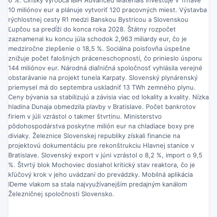
10 miliónov eur a plánuje vytvoriť 120 pracovných miest. Výstavba
rýchlostnej cesty R1 medzi Banskou Bystricou a Slovenskou
Ľupčou sa predĺži do konca roka 2028. Štátny rozpočet
zaznamenal ku koncu júla schodok 2,963 miliardy eur, čo je
medziročne zlepšenie o 18,5 %. Sociálna poisťovňa úspešne
znižuje počet falošných práceneschopností, čo prinieslo úsporu
144 miliónov eur. Národná diaľničná spoločnosť vyhlásila verejné
obstarávanie na projekt tunela Karpaty. Slovenský plynárenský
priemysel má do septembra uskladniť 13 TWh zemného plynu.
Ceny bývania sa stabilizujú a závisia viac od lokality a kvality. Nízka
hladina Dunaja obmedzila plavby v Bratislave. Počet bankrotov
firiem v júli vzrástol o takmer štvrtinu. Ministerstvo
pôdohospodárstva poskytne milión eur na chladiace boxy pre
diviaky. Železnice Slovenskej republiky získali financie na
projektovú dokumentáciu pre rekonštrukciu Hlavnej stanice v
Bratislave. Slovenský export v júni vzrástol o 8,2 %, import o 9,5
%. Štvrtý blok Mochoviec dosiahol kritický stav reaktora, čo je
kľúčový krok v jeho uvádzaní do prevádzky. Mobilná aplikácia
IDeme vlakom sa stala najvyužívanejším predajným kanálom
Železničnej spoločnosti Slovensko.