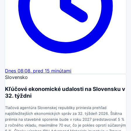
pravom. Sledujte dočasné značenie.
Streda o 19:08
Na detskom ihrisku Rosnička na Rosnej ulici v Košiciach
pribudla nová trampolína.
Deti tak získali ďalšiu atrakciu na hry a
zábavu, ktorá rozširuje možnosti aktivít na ihrisku.
Dnes 08:08, pred 15 minútami
Slovensko
Kľúčové ekonomické udalosti na Slovensku v
32. týždni
Tlačová agentúra Slovenskej republiky priniesla prehľad
najdôležitejších ekonomických správ za 32. týždeň 2026. Štátna
prémia na stavebné sporenie bude v roku 2027 predstavovať 5 %
z ročného vkladu, maximálne 70 eur, čo je pokles oproti súčasným
6 %. Čínsky výrobca IBIH Advanced Materials investuje v Trnave