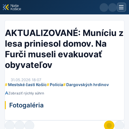
AKTUALIZOVANÉ: Muníciu z
lesa priniesol domov. Na
Furči museli evakuovať
obyvateľov
31.05.2026 18:07
#
Mestské časti Košíc
#
Polícia
#
Dargovských hrdinov
Zobraziť rýchly súhrn
Fotogaléria