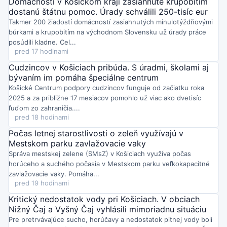
Domácnosti v Košickom kraji zasiahnuté krupobitím
Piatok o 10:11
dostanú štátnu pomoc. Úrady schválili 250-tisíc eur
V košickej mestskej časti Barca opäť zaznamenali krádež,
Takmer 200 žiadostí domácností zasiahnutých minulotýždňovými
ktorá znepokojuje miestnych.
Úrady vyzývajú obyvateľov na
búrkami a krupobitím na východnom Slovensku už úrady práce
zvýšenú opatrnosť, dôsledné zamykanie nehnuteľností a pri
posúdili kladne. Cel...
podozrivých aktivitách okamžitý kontakt s políciou.
pred 17 hodinami
Piatok o 10:06
Zastávka Palackého v Košiciach prechádza rekonštrukciou v
Cudzincov v Košiciach pribúda. S úradmi, školami aj
rámci modernizácie MHD.
Pribudnú bezbariérové úpravy aj nové
bývaním im pomáha špeciálne centrum
vybavenie, práce majú byť hotové do 24. augusta 2026.
Košické Centrum podpory cudzincov funguje od začiatku roka
Štvrtok o 20:17
2025 a za približne 17 mesiacov pomohlo už viac ako dvetisíc
V Košiciach-Krásnej slávnostne otvorili park pri Kostole sv.
ľuďom zo zahraničia....
Cyrila a Metoda
, ktorý nesie meno kňaza Juraja Semivana, a
pred 18 hodinami
odhalili mu aj pamätnú tabuľu. Spomienkové podujatie pokračuje
v piatok a sobotu kultúrnym programom a predstavením
Počas letnej starostlivosti o zeleň využívajú v
publikácie o Semivanovi.
Mestskom parku zavlažovacie vaky
Štvrtok o 14:57
Správa mestskej zelene (SMsZ) v Košiciach využíva počas
V Košiciach platí čas zvýšeného nebezpečenstva vzniku
požiaru:
OR HaZZ ho vyhlásilo pre okresy Košice I až IV od 4.
horúceho a suchého počasia v Mestskom parku veľkokapacitné
augusta 2026 od 12:00 až do odvolania. Hasiči vyzývajú
zavlažovacie vaky. Pomáha...
obyvateľov na zvýšenú opatrnosť a dodržiavanie
pred 19 hodinami
bezpečnostných pokynov.
Kritický nedostatok vody pri Košiciach. V obciach
Štvrtok o 14:48
Nižný Čaj a Vyšný Čaj vyhlásili mimoriadnu situáciu
Košičanov na Borodáčovej a Krátkej čaká 6. augusta 2026
plánovaná odstávka pitnej vody.
Dodávka bude prerušená od
Pre pretrvávajúce sucho, horúčavy a nedostatok pitnej vody boli
14:00 do 19:00 pre práce na odstránení poruchy vodovodného