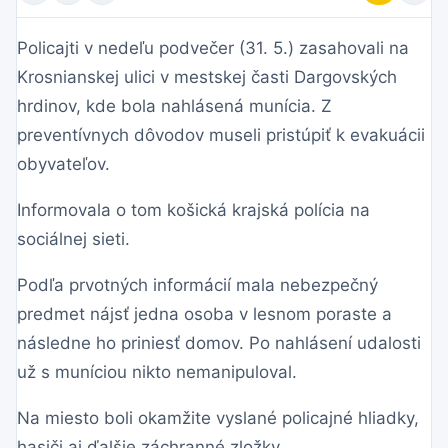
Policajti v nedeľu podvečer (31. 5.) zasahovali na
Krosnianskej ulici v mestskej časti Dargovských
hrdinov, kde bola nahlásená munícia. Z
preventívnych dôvodov museli pristúpiť k evakuácii
obyvateľov.
Informovala o tom košická krajská polícia na
sociálnej sieti.
Podľa prvotných informácií mala nebezpečný
predmet nájsť jedna osoba v lesnom poraste a
následne ho priniesť domov. Po nahlásení udalosti
už s muníciou nikto nemanipuloval.
Na miesto boli okamžite vyslané policajné hliadky,
hasiči aj ďalšie záchranné zložky.