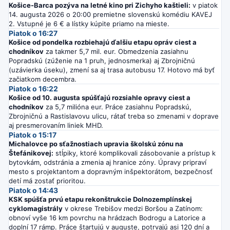
Košice-Barca pozýva na letné kino pri Zichyho kaštieli:
v piatok
14. augusta 2026 o 20:00 premietne slovenskú komédiu KAVEJ
2. Vstupné je 6 € a lístky kúpite priamo na mieste.
Piatok o 16:27
Košice od pondelka rozbiehajú ďalšiu etapu opráv ciest a
chodníkov
za takmer 5,7 mil. eur. Obmedzenia zasiahnu
Popradskú (zúženie na 1 pruh, jednosmerka) aj Zbrojničnú
(uzávierka úseku), zmení sa aj trasa autobusu 17. Hotovo má byť
začiatkom decembra.
Piatok o 16:22
Košice od 10. augusta spúšťajú rozsiahle opravy ciest a
chodníkov
za 5,7 milióna eur. Práce zasiahnu Popradskú,
Zbrojničnú a Rastislavovu ulicu, rátať treba so zmenami v doprave
aj presmerovaním liniek MHD.
Piatok o 15:17
Michalovce po sťažnostiach upravia školskú zónu na
Štefánikovej:
stĺpiky, ktoré komplikovali zásobovanie a prístup k
bytovkám, odstránia a zmenia aj hranice zóny. Úpravy pripraví
mesto s projektantom a dopravným inšpektorátom, bezpečnosť
detí má zostať prioritou.
Piatok o 14:43
KSK spúšťa prvú etapu rekonštrukcie Dolnozemplínskej
cyklomagistrály
v okrese Trebišov medzi Boršou a Zatínom:
obnoví vyše 16 km povrchu na hrádzach Bodrogu a Latorice a
doplní 17 rámp. Práce štartujú v auguste, potrvajú asi 120 dní a