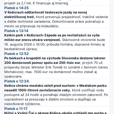
projekt za 2,1 mil. € financuje aj Interreg.
Piatok o 14:25
V Košiciach odštartovali testovacie jazdy na novej
električkovej trati,
ktoré preverujú prejazdnosť, trakčné vedenie
a ďalšie technické zariadenia. Dokončovacie práce pokračujú a
mesto sa pripravuje na kolaudáciu.
Piatok o 13:14
Katkin park v Košiciach-Západe sa po revitalizácii za vyše
milión eur znovu otvára verejnosti.
Slávnostné otvorenie bude
16. augusta 2026 o 16:00; pribudla fontána, dopravné ihrisko aj
bezbariérové úpravy.
Piatok o 12:52
Po búrkach a krupobití na východe Slovenska dostane takmer
200 domácností pomoc spolu asi 250-tisíc eur
, prvých 70 už
príspevky čerpá. Minister Erik Tomáš to oznámil v Sennom (okres
Michalovce); max. 1500 eur na domácnosť možno získať aj
opakovane.
Piatok o 12:24
Košice chránia mestskú zeleň pred suchom: v Mestskom parku
nasadili 1500-litrové zavlažovacie vaky
, ktoré uvoľňujú vodu
postupne až 24 hodín a pomáhajú mladým stromom zakoreniť. Po
vyprázdnení sa presúvajú k ďalším stromom a dopĺňajú sa
niekoľkokrát týždenne.
Piatok o 11:17
Nižný a Vyšný Čaj v okrese Košice-okolie vyhlásili pre sucho a