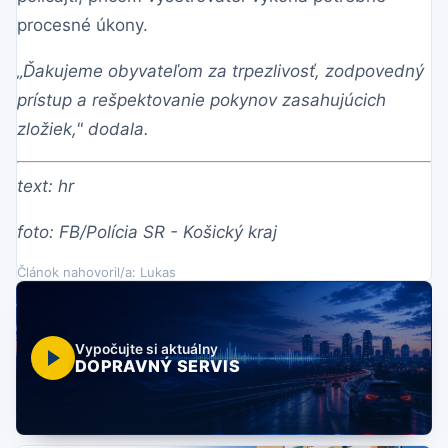
procesné úkony.
„Ďakujeme obyvateľom za trpezlivosť, zodpovedný
prístup a rešpektovanie pokynov zasahujúcich
zložiek," dodala.
text: hr
foto: FB/Polícia SR - Košický kraj
Článok nahovoril/a: Lukas
Vypočujte si aktuálny
DOPRAVNÝ SERVIS