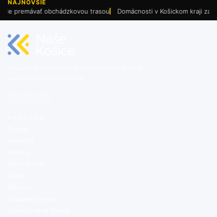
NAJNOVŠIE
 premávať obchádzkovou trasou
Domácnosti v Košickom kraji zasiahnuté
Aktuálne dianie z Košíc a okolia, kultúra, šport aj
podujatia na jednom mieste.
NAVIGÁCIA
Domov
Aktuality
Kultúra
Samospráva
Šport
Minútka
Dopravný servis
Okresný úrad Košice