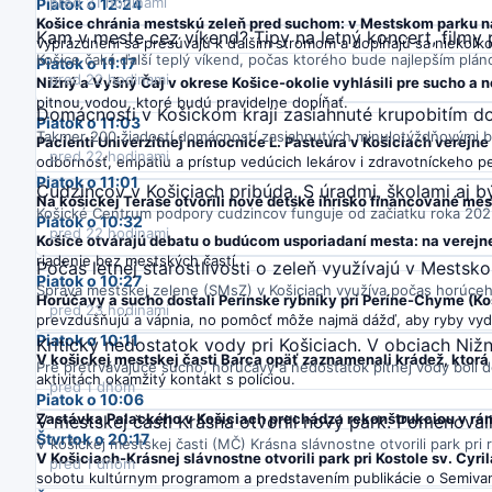
pred 21 hodinami
Piatok o 12:24
Košice chránia mestskú zeleň pred suchom: v Mestskom parku na
Kam v meste cez víkend? Tipy na letný koncert, filmy 
vyprázdnení sa presúvajú k ďalším stromom a dopĺňajú sa niekoľk
Košice čaká ďalší teplý víkend, počas ktorého bude najlepším plán
Piatok o 11:17
pred 22 hodinami
Nižný a Vyšný Čaj v okrese Košice-okolie vyhlásili pre sucho a 
pitnou vodou, ktoré budú pravidelne dopĺňať.
Domácnosti v Košickom kraji zasiahnuté krupobitím do
Piatok o 11:03
Takmer 200 žiadostí domácností zasiahnutých minulotýždňovými bú
Pacienti Univerzitnej nemocnice L. Pasteura v Košiciach verejne 
pred 22 hodinami
odbornosť, empatiu a prístup vedúcich lekárov i zdravotníckeho p
Piatok o 11:01
Cudzincov v Košiciach pribúda. S úradmi, školami aj
Na košickej Terase otvorili nové detské ihrisko financované m
Košické Centrum podpory cudzincov funguje od začiatku roka 2025 
Piatok o 10:32
pred 22 hodinami
Košice otvárajú debatu o budúcom usporiadaní mesta: na verejnej 
riadenie bez mestských častí.
Počas letnej starostlivosti o zeleň využívajú v Mests
Piatok o 10:27
Správa mestskej zelene (SMsZ) v Košiciach využíva počas horúce
Horúčavy a sucho dostali Perínske rybníky pri Períne-Chyme (Koš
pred 23 hodinami
prevzdušňujú a vápnia, no pomôcť môže najmä dážď, aby ryby vydrž
Piatok o 10:11
Kritický nedostatok vody pri Košiciach. V obciach Nižn
V košickej mestskej časti Barca opäť zaznamenali krádež, ktor
Pre pretrvávajúce sucho, horúčavy a nedostatok pitnej vody boli d
aktivitách okamžitý kontakt s políciou.
pred 1 dňom
Piatok o 10:06
Zastávka Palackého v Košiciach prechádza rekonštrukciou v rá
V mestskej časti Krásna otvorili nový park. Pomenoval
Štvrtok o 20:17
V košickej mestskej časti (MČ) Krásna slávnostne otvorili park pri
V Košiciach-Krásnej slávnostne otvorili park pri Kostole sv. Cyri
pred 1 dňom
sobotu kultúrnym programom a predstavením publikácie o Semivan