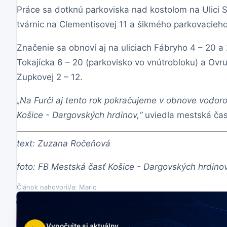
Práce sa dotknú parkoviska nad kostolom na Ulici 
tvárnic na Clementisovej 11 a šikmého parkovacieho
Značenie sa obnoví aj na uliciach Fábryho 4 – 20 a
Tokajícka 6 – 20 (parkovisko vo vnútrobloku) a Ov
Zupkovej 2 – 12.
„Na Furči aj tento rok pokračujeme v obnove vodor
Košice - Dargovských hrdinov,“
uviedla mestská časť
text: Zuzana Ročeňová
foto: FB Mestská časť Košice - Dargovských hrdino
Článok nahovoril/a: Mario
Vypočujte si aktuálny