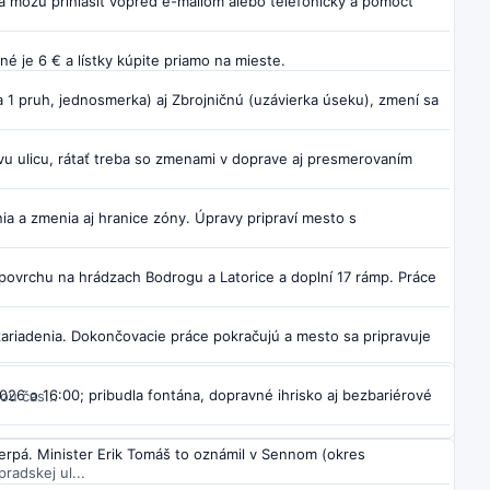
 môžu prihlásiť vopred e-mailom alebo telefonicky a pomôcť
 je 6 € a lístky kúpite priamo na mieste.
 1 pruh, jednosmerka) aj Zbrojničnú (uzávierka úseku), zmení sa
ovu ulicu, rátať treba so zmenami v doprave aj presmerovaním
ia a zmenia aj hranice zóny. Úpravy pripraví mesto s
povrchu na hrádzach Bodrogu a Latorice a doplní 17 rámp. Práce
zariadenia. Dokončovacie práce pokračujú a mesto sa pripravuje
26 o 16:00; pribudla fontána, dopravné ihrisko aj bezbariérové
ou čas...
čerpá. Minister Erik Tomáš to oznámil v Sennom (okres
adskej ul...