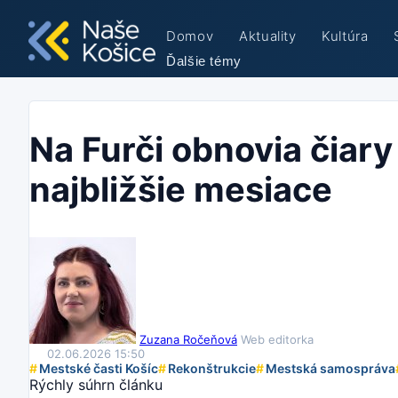
Domov
Aktuality
Kultúra
Ďalšie témy
Na Furči obnovia čiar
najbližšie mesiace
Zuzana Ročeňová
Web editorka
02.06.2026 15:50
#
Mestské časti Košíc
#
Rekonštrukcie
#
Mestská samospráva
Rýchly súhrn článku