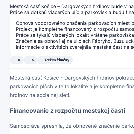
Mestská časť Košice – Dargovských hrdinov bude v na
Práce sa dotknú viacerých ulíc a parkovísk a budú fin
Obnova vodorovného značenia parkovacích miest bud
Projekt je kompletne financovaný z rozpočtu samos
Práce sa týkajú viacerých lokalít vrátane parkovis
Značenie sa obnoví aj na uliciach Fábryho, Buzuluck
Informácie o aktivitách zverejnila mestská časť na soc
A
A
Režim čítačky
Mestská časť Košice - Dargovských hrdinov pokraču
parkovacích plôch v tejto lokalite a je kompletne 
hrdinov na sociálnej sieti.
Financovanie z rozpočtu mestskej časti
Samospráva spresnila, že obnovené značenie parkov