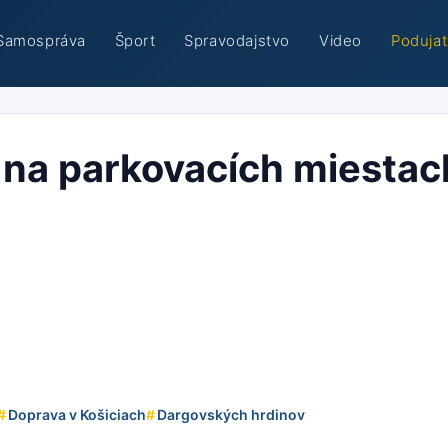
Samospráva
Šport
Spravodajstvo
Video
Podujat
y na parkovacích miestac
#
Doprava v Košiciach
#
Dargovských hrdinov