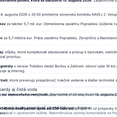
lavského potoka, ktorá sa uskutoční 15. augusta 2026.
Záujemcovia sa
14. augusta 2026 o 20:00 premietne slovenskú komédiu KAVEJ 2. Vstupné
íkov
za takmer 5,7 mil. eur. Obmedzenia zasiahnu Popradskú (zúženie na
ov
za 5,7 milióna eur. Práce zasiahnu Popradskú, Zbrojničnú a Rastislav
ej:
stĺpiky, ktoré komplikovali zásobovanie a prístup k bytovkám, odstrán
ať prioritou.
gistrály
v okrese Trebišov medzi Boršou a Zatínom: obnoví vyše 16 km 
cuje aj Interreg.
trati,
ktoré preverujú prejazdnosť, trakčné vedenie a ďalšie technické 
oardy aj čistá voda
n eur znovu otvára verejnosti.
Slávnostné otvorenie bude 16. augusta 20
k, že teplota vody v nej dosahuje príjemných 25 stupňov. Najobľúbenejš
nom smere bude premávať obchádzkovou trasou
0 domácností pomoc spolu asi 250-tisíc eur
, prvých 70 už príspevky 
emávať v upravenom režime. Rekonštrukcia cestnej komunikácie na Popr
ane.