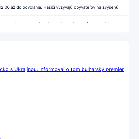
12:00 až do odvolania. Hasiči vyzývajú obyvateľov na zvýšenú
 pre práce na odstránení poruchy vodovodného potrubia.
8:00 do 18:00. Obyvatelia aj návštevníci by mali prispôsobiť plán
 Najčastejšie išlo o dehydratáciu a kolapsy, hospitalizáciu
ko s Ukrajinou. Informoval o tom bulharský premiér
rnusoch si vyskúšali VR, AI, robotiku či fyziku a pozreli aj
ladili vybavenie aj bezpečnosť. Projekt za 72 miliónov eur
ogickú jazdu
na overenie zjazdnosti, koľajového vedenia aj
vidovi Guettovi. Nedeľu uzavrie Silband & DJ A-Z Best s mixom
predchádzali prirodzenému oddeleniu od matky po dvoch rokoch.