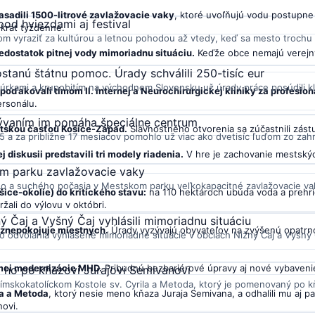
sadili 1500-litrové zavlažovacie vaky
, ktoré uvoľňujú vodu postupne
pod hviezdami aj festival
okrát týždenne.
om vyraziť za kultúrou a letnou pohodou až vtedy, keď sa mesto trochu 
nedostatok pitnej vody mimoriadnu situáciu.
Keďže obce nemajú verejný
stanú štátnu pomoc. Úrady schválili 250-tisíc eur
rkami a krupobitím na východnom Slovensku už úrady práce posúdili kla
poďakovali tímom II. internej a Neurochirurgickej kliniky za profesioná
ersonálu.
 bývaním im pomáha špeciálne centrum
estskou časťou Košice-Západ.
Slávnostného otvorenia sa zúčastnili zást
a za približne 17 mesiacov pomohlo už viac ako dvetisíc ľuďom zo zahra
diskusii predstavili tri modely riadenia.
V hre je zachovanie mestských
kom parku zavlažovacie vaky
ho a suchého počasia v Mestskom parku veľkokapacitné zavlažovacie va
ice-okolie) do kritického stavu:
na 110 hektároch ubúda voda a prehrie
ali do výlovu v októbri.
ý Čaj a Vyšný Čaj vyhlásili mimoriadnu situáciu
á znepokojuje miestnych.
Úrady vyzývajú obyvateľov na zvýšenú opatrno
o odvolania vyhlásené mimoriadne situácie v obciach Nižný Čaj a Vyšný Č
mci modernizácie MHD.
Pribudnú bezbariérové úpravy aj nové vybaveni
i ho po kňazovi Jurajovi Semivanovi
 rímskokatolíckom Kostole sv. Cyrila a Metoda, ktorý je pomenovaný po kň
la a Metoda
, ktorý nesie meno kňaza Juraja Semivana, a odhalili mu aj 
ovi.