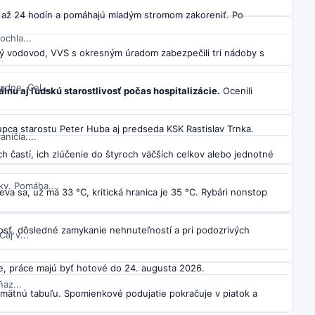
 až 24 hodín a pomáhajú mladým stromom zakoreniť. Po
ochla...
 vodovod, VVS s okresným úradom zabezpečili tri nádoby s
dne. Cel...
lnu aj ľudskú starostlivosť počas hospitalizácie.
Ocenili
upca starostu Peter Huba aj predseda KSK Rastislav Trnka.
ničia....
 častí, ich zlúčenie do štyroch väčších celkov alebo jednotné
ky. Pomáha...
va sa, už má 33 °C, kritická hranica je 35 °C. Rybári nonstop
sť, dôsledné zamykanie nehnuteľností a pri podozrivých
aj v...
e, práce majú byť hotové do 24. augusta 2026.
az...
pamätnú tabuľu. Spomienkové podujatie pokračuje v piatok a