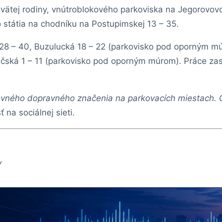
Svätej rodiny, vnútroblokového parkoviska na Jegorovov
 státia na chodníku na Postupimskej 13 – 35.
 28 – 40, Buzulucká 18 – 22 (parkovisko pod oporným mú
ručská 1 – 11 (parkovisko pod oporným múrom). Práce za
ovného dopravného značenia na parkovacích miestach. O
 na sociálnej sieti.
v