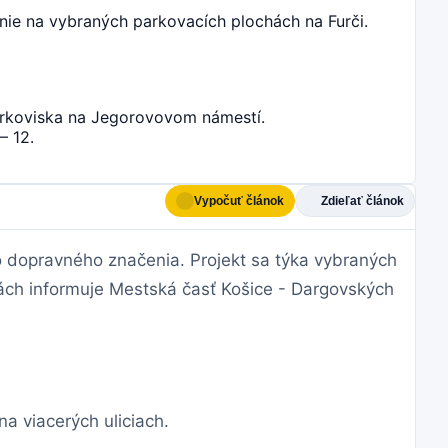
ie na vybraných parkovacích plochách na Furči.
parkoviska na Jegorovovom námestí.
– 12.
Vypočuť článok
Zdieľať článok
 dopravného značenia. Projekt sa týka vybraných
tách informuje Mestská časť Košice - Dargovských
a viacerých uliciach.