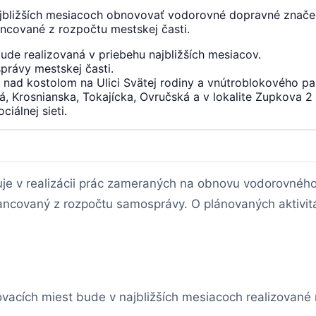
jbližších mesiacoch obnovovať vodorovné dopravné značen
ancované z rozpočtu mestskej časti.
e realizovaná v priebehu najbližších mesiacov.
právy mestskej časti.
ka nad kostolom na Ulici Svätej rodiny a vnútroblokového 
á, Krosnianska, Tokajícka, Ovručská a v lokalite Zupkova 2 
iálnej sieti.
je v realizácii prác zameraných na obnovu vodorovného
financovaný z rozpočtu samosprávy. O plánovaných aktivi
acích miest bude v najbližších mesiacoch realizované n