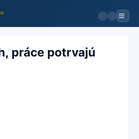
ia
h, práce potrvajú