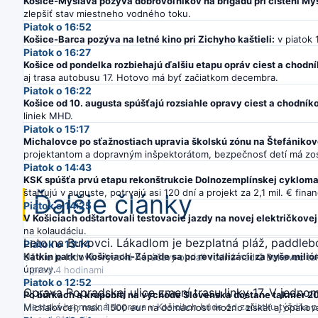
Košice-Myslava pozýva dobrovoľníkov na brigádu pri čistení Mys
zlepšiť stav miestneho vodného toku.
Piatok o 16:52
Košice-Barca pozýva na letné kino pri Zichyho kaštieli:
v piatok 
Piatok o 16:27
Košice od pondelka rozbiehajú ďalšiu etapu opráv ciest a chodn
aj trasa autobusu 17. Hotovo má byť začiatkom decembra.
Piatok o 16:22
Košice od 10. augusta spúšťajú rozsiahle opravy ciest a chodník
liniek MHD.
Piatok o 15:17
Michalovce po sťažnostiach upravia školskú zónu na Štefánikov
projektantom a dopravným inšpektorátom, bezpečnosť detí má zost
Piatok o 14:43
KSK spúšťa prvú etapu rekonštrukcie Dolnozemplínskej cykloma
štartujú v auguste, potrvajú asi 120 dní a projekt za 2,1 mil. € finan
Ďalšie články
Piatok o 14:25
V Košiciach odštartovali testovacie jazdy na novej električkovej 
na kolaudáciu.
Leto na Bukovci. Lákadlom je bezplatná pláž, paddleb
Piatok o 13:14
Katkin park v Košiciach-Západe sa po revitalizácii za vyše milió
Už nie je ľadová. Vysoké horúčavy ohriali vodnú nádrž Bukovec ta
úpravy.
pred 4 hodinami
Piatok o 12:52
Oprava Popradskej ulice zmení trasu linky 17. V jed
Po búrkach a krupobití na východe Slovenska dostane takmer 20
Mestská hromadná doprava v Košiciach bude od začiatku týždňa pr
Michalovce); max. 1500 eur na domácnosť možno získať aj opakov