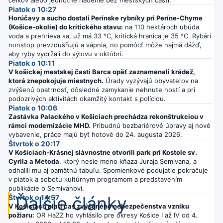
Piatok o 10:27
Horúčavy a sucho dostali Perínske rybníky pri Períne-Chyme
(Košice-okolie) do kritického stavu:
na 110 hektároch ubúda
voda a prehrieva sa, už má 33 °C, kritická hranica je 35 °C. Rybári
nonstop prevzdušňujú a vápnia, no pomôcť môže najmä dážď,
aby ryby vydržali do výlovu v októbri.
Piatok o 10:11
V košickej mestskej časti Barca opäť zaznamenali krádež,
ktorá znepokojuje miestnych.
Úrady vyzývajú obyvateľov na
zvýšenú opatrnosť, dôsledné zamykanie nehnuteľností a pri
podozrivých aktivitách okamžitý kontakt s políciou.
Piatok o 10:06
Zastávka Palackého v Košiciach prechádza rekonštrukciou v
rámci modernizácie MHD.
Pribudnú bezbariérové úpravy aj nové
vybavenie, práce majú byť hotové do 24. augusta 2026.
Štvrtok o 20:17
V Košiciach-Krásnej slávnostne otvorili park pri Kostole sv.
Cyrila a Metoda
, ktorý nesie meno kňaza Juraja Semivana, a
odhalili mu aj pamätnú tabuľu. Spomienkové podujatie pokračuje
v piatok a sobotu kultúrnym programom a predstavením
publikácie o Semivanovi.
Ďalšie články
Štvrtok o 14:57
V Košiciach platí čas zvýšeného nebezpečenstva vzniku
požiaru:
OR HaZZ ho vyhlásilo pre okresy Košice I až IV od 4.