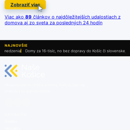
Zobraziť viac
Viac ako
89
článkov o najdôležitejších udalostiach
z
domova aj zo sveta za posledných 24 hodín
NAJNOVŠIE
zenia
Domy za 16-tisíc, no bez dopravy do Košíc či slovenskej školy. R
Aktuálne dianie z Košíc a okolia, kultúra, šport aj
podujatia na jednom mieste.
NAVIGÁCIA
Domov
Aktuality