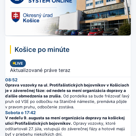
Košice po minúte
LIVE
Aktualizované práve teraz
08:52
Oprava vozovky na ul. Protifašistických bojovníkov v Košiciach
je v záverečnej fáze: od nedele sa mení organizácia dopravy a
ďalšie obmedzenia sa zrušia.
Od pondelka sa bude frézovať ľavý
pruh od VSE po odbočku na Staničné námestie, premávka pôjde
v pravom pruhu, odbočenie zostáva.
Sobota o 17:42
V nedeľu 9. augusta sa mení organizácia dopravy na košickej
ulici Protifašistických bojovníkov.
Opravy vozovky, ktoré
odštartovali 27. júla, vstupujú do záverečnej fázy a hotové majú
byť v priebehu niekoľkých dní.