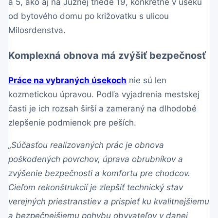
a 5, ako aj na Južnej triede 19, konkrétne v úseku
od bytového domu po križovatku s ulicou
Milosrdenstva.
Komplexná obnova má zvýšiť bezpečnosť
Práce na vybraných úsekoch
nie sú len
kozmetickou úpravou. Podľa vyjadrenia mestskej
časti je ich rozsah širší a zameraný na dlhodobé
zlepšenie podmienok pre peších.
„Súčasťou realizovaných prác je obnova
poškodených povrchov, úprava obrubníkov a
zvýšenie bezpečnosti a komfortu pre chodcov.
Cieľom rekonštrukcií je zlepšiť technický stav
verejných priestranstiev a prispieť ku kvalitnejšiemu
a bezpečnejšiemu pohybu obyvateľov v danej