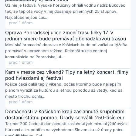
Nový pavilón nemocnice v Spišskej Novej Vsi už testujú
Už nie je ľadová. Vysoké horúčavy ohriali vodnú nádrž Bukovec
zdravotníci
v vzorových priestoroch – od pôrodnej izby po
tak, že teplota vody v nej dosahuje príjemných 25 stupňov.
neonatológiu – aby doladili vybavenie aj bezpečnosť. Projekt za
Najobľúbenejšou čas...
72 miliónov eur prinesie 121 lôžok, operačné sály aj sterilizáciu;
pred 1 dňom
nemocnica zostáva majetkom KSK.
Štvrtok o 12:13
Oprava Popradskej ulice zmení trasu linky 17. V
V Košiciach pokračuje testovanie modernizovanej
jednom smere bude premávať obchádzkovou trasou
električkovej trate v Nad jazerom: všetky typy električiek
Mestská hromadná doprava v Košiciach bude od začiatku týždňa
absolvujú druhú technologickú jazdu
na overenie zjazdnosti,
koľajového vedenia aj trakcie. Mesto po ukončení skúšok a
premávať v upravenom režime. Rekonštrukcia cestnej
zákonných procesov očakáva kolaudáciu a následne oznámi
komunikácie na Popradskej ul...
termín spustenia prevádzky.
Štvrtok o 11:52
pred 1 dňom
Košice chystajú víkend plný zážitkov pre všetky generácie:
v
Kam v meste cez víkend? Tipy na letný koncert, filmy
piatok športové aktivity, v sobotu večer hudobné kino venované
pod hviezdami aj festival
DJ-ovi Davidovi Guettovi. Nedeľu uzavrie Silband & DJ A-Z Best s
mixom tradičnej hudby a moderného DJingu.
Košice čaká ďalší teplý víkend, počas ktorého bude najlepším
Štvrtok o 09:56
plánom vyraziť za kultúrou a letnou pohodou až vtedy, keď sa
Medveď Artur, narodený v Zoo Košice, má nový domov: po 500
mesto trochu ochla...
km ho previezli do Zoo Vroclav.
Dvojmesačná príprava a klinické
pred 1 dňom
testy predchádzali prirodzenému oddeleniu od matky po dvoch
rokoch. Košická zoo zároveň modernizuje takmer hektárový
Domácnosti v Košickom kraji zasiahnuté krupobitím
medvedí výbeh.
dostanú štátnu pomoc. Úrady schválili 250-tisíc eur
Štvrtok o 09:17
Takmer 200 žiadostí domácností zasiahnutých minulotýždňovými
Mestská polícia Košice mala v 31. týždni plné ruky práce: riešila
búrkami a krupobitím na východnom Slovensku už úrady práce
2213 udalostí
od narušenia verejného poriadku cez pomoc
posúdili kladne. Cel...