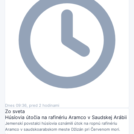
Dnes 09:36, pred 2 hodinami
Zo sveta
Húsíovia útočia na rafinériu Aramco v Saudskej Arábii
Jemenskí povstalci húsíovia oznámili útok na ropnú rafinériu
Aramco v saudskoarabskom meste Džizán pri Červenom mori.