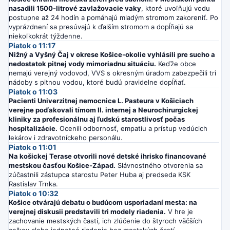
nasadili 1500-litrové zavlažovacie vaky
, ktoré uvoľňujú vodu
postupne až 24 hodín a pomáhajú mladým stromom zakoreniť. Po
vyprázdnení sa presúvajú k ďalším stromom a dopĺňajú sa
niekoľkokrát týždenne.
Piatok o 11:17
Nižný a Vyšný Čaj v okrese Košice-okolie vyhlásili pre sucho a
nedostatok pitnej vody mimoriadnu situáciu.
Keďže obce
nemajú verejný vodovod, VVS s okresným úradom zabezpečili tri
nádoby s pitnou vodou, ktoré budú pravidelne dopĺňať.
Piatok o 11:03
Pacienti Univerzitnej nemocnice L. Pasteura v Košiciach
verejne poďakovali tímom II. internej a Neurochirurgickej
kliniky za profesionálnu aj ľudskú starostlivosť počas
hospitalizácie.
Ocenili odbornosť, empatiu a prístup vedúcich
lekárov i zdravotníckeho personálu.
Piatok o 11:01
Na košickej Terase otvorili nové detské ihrisko financované
mestskou časťou Košice-Západ.
Slávnostného otvorenia sa
zúčastnili zástupca starostu Peter Huba aj predseda KSK
Rastislav Trnka.
Piatok o 10:32
Košice otvárajú debatu o budúcom usporiadaní mesta: na
verejnej diskusii predstavili tri modely riadenia.
V hre je
zachovanie mestských častí, ich zlúčenie do štyroch väčších
celkov alebo jednotné riadenie bez mestských častí.