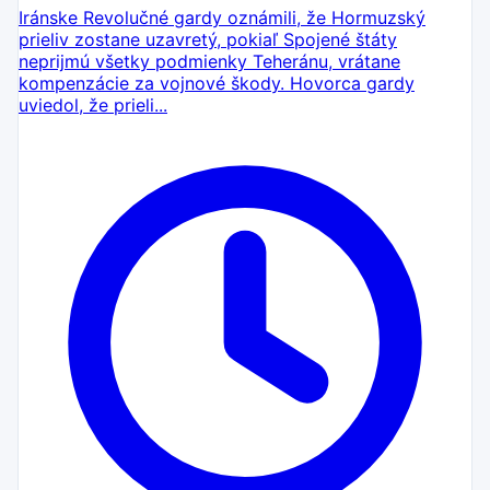
Iránske Revolučné gardy oznámili, že Hormuzský
prieliv zostane uzavretý, pokiaľ Spojené štáty
neprijmú všetky podmienky Teheránu, vrátane
kompenzácie za vojnové škody. Hovorca gardy
uviedol, že prieli...