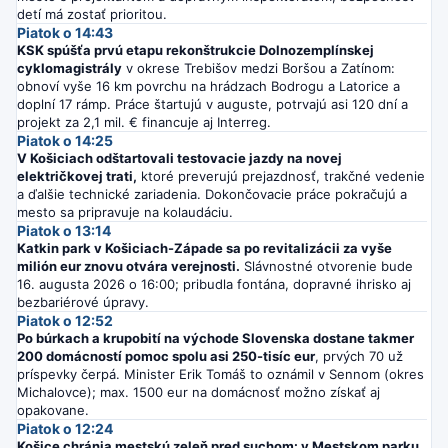
detí má zostať prioritou.
Piatok o 14:43
KSK spúšťa prvú etapu rekonštrukcie Dolnozemplínskej
cyklomagistrály
v okrese Trebišov medzi Boršou a Zatínom:
obnoví vyše 16 km povrchu na hrádzach Bodrogu a Latorice a
doplní 17 rámp. Práce štartujú v auguste, potrvajú asi 120 dní a
projekt za 2,1 mil. € financuje aj Interreg.
Piatok o 14:25
V Košiciach odštartovali testovacie jazdy na novej
električkovej trati,
ktoré preverujú prejazdnosť, trakčné vedenie
a ďalšie technické zariadenia. Dokončovacie práce pokračujú a
mesto sa pripravuje na kolaudáciu.
Piatok o 13:14
Katkin park v Košiciach-Západe sa po revitalizácii za vyše
milión eur znovu otvára verejnosti.
Slávnostné otvorenie bude
16. augusta 2026 o 16:00; pribudla fontána, dopravné ihrisko aj
bezbariérové úpravy.
Piatok o 12:52
Po búrkach a krupobití na východe Slovenska dostane takmer
200 domácností pomoc spolu asi 250-tisíc eur
, prvých 70 už
príspevky čerpá. Minister Erik Tomáš to oznámil v Sennom (okres
Michalovce); max. 1500 eur na domácnosť možno získať aj
opakovane.
Piatok o 12:24
Košice chránia mestskú zeleň pred suchom: v Mestskom parku