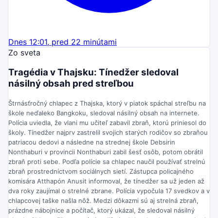
Dnes 12:01, pred 22 minútami
Zo sveta
Tragédia v Thajsku: Tínedžer sledoval
násilný obsah pred streľbou
Štrnásťročný chlapec z Thajska, ktorý v piatok spáchal streľbu na
škole neďaleko Bangkoku, sledoval násilný obsah na internete.
Polícia uviedla, že vlani mu učiteľ zabavil zbraň, ktorú priniesol do
školy. Tínedžer najprv zastrelil svojich starých rodičov so zbraňou
patriacou dedovi a následne na strednej škole Debsirin
Nonthaburi v provincii Nonthaburi zabil šesť osôb, potom obrátil
zbraň proti sebe. Podľa polície sa chlapec naučil používať strelnú
zbraň prostredníctvom sociálnych sietí. Zástupca policajného
komisára Atthapón Anusit informoval, že tínedžer sa už jeden až
dva roky zaujímal o strelné zbrane. Polícia vypočula 17 svedkov a v
chlapcovej taške našla nôž. Medzi dôkazmi sú aj strelná zbraň,
prázdne nábojnice a počítač, ktorý ukázal, že sledoval násilný