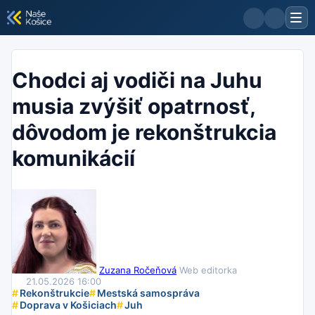
Chodci aj vodiči na Juhu
musia zvýšiť opatrnosť,
dôvodom je rekonštrukcia
komunikácií
Zuzana Ročeňová
Web editorka
21.05.2026 16:00
#
Rekonštrukcie
#
Mestská samospráva
#
Doprava v Košiciach
#
Juh