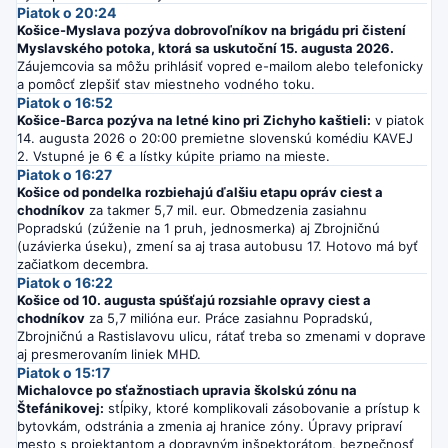
Piatok o 20:24
Košice-Myslava pozýva dobrovoľníkov na brigádu pri čistení
Myslavského potoka, ktorá sa uskutoční 15. augusta 2026.
Záujemcovia sa môžu prihlásiť vopred e-mailom alebo telefonicky
a pomôcť zlepšiť stav miestneho vodného toku.
Piatok o 16:52
Košice-Barca pozýva na letné kino pri Zichyho kaštieli:
v piatok
14. augusta 2026 o 20:00 premietne slovenskú komédiu KAVEJ
2. Vstupné je 6 € a lístky kúpite priamo na mieste.
Piatok o 16:27
Košice od pondelka rozbiehajú ďalšiu etapu opráv ciest a
chodníkov
za takmer 5,7 mil. eur. Obmedzenia zasiahnu
Popradskú (zúženie na 1 pruh, jednosmerka) aj Zbrojničnú
(uzávierka úseku), zmení sa aj trasa autobusu 17. Hotovo má byť
začiatkom decembra.
Piatok o 16:22
Košice od 10. augusta spúšťajú rozsiahle opravy ciest a
chodníkov
za 5,7 milióna eur. Práce zasiahnu Popradskú,
Zbrojničnú a Rastislavovu ulicu, rátať treba so zmenami v doprave
aj presmerovaním liniek MHD.
Piatok o 15:17
Michalovce po sťažnostiach upravia školskú zónu na
Štefánikovej:
stĺpiky, ktoré komplikovali zásobovanie a prístup k
bytovkám, odstránia a zmenia aj hranice zóny. Úpravy pripraví
mesto s projektantom a dopravným inšpektorátom, bezpečnosť