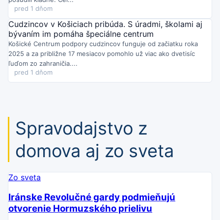
ľuďom v núdzi až po preventívne akcie. Dohliadala aj na
pred 1 dňom
bezpečný priebeh podujatia Leto v Kulturparku.
Cudzincov v Košiciach pribúda. S úradmi, školami aj
bývaním im pomáha špeciálne centrum
Košické Centrum podpory cudzincov funguje od začiatku roka
2025 a za približne 17 mesiacov pomohlo už viac ako dvetisíc
ľuďom zo zahraničia....
pred 1 dňom
Spravodajstvo z
domova aj zo sveta
Zo sveta
Iránske Revolučné gardy podmieňujú
otvorenie Hormuzského prielivu