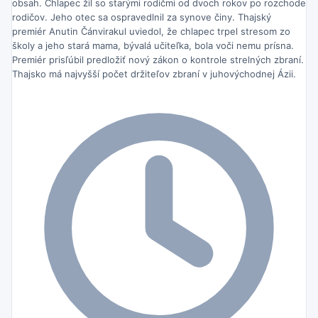
obsah. Chlapec žil so starými rodičmi od dvoch rokov po rozchode
rodičov. Jeho otec sa ospravedlnil za synove činy. Thajský
premiér Anutin Čánvirakul uviedol, že chlapec trpel stresom zo
školy a jeho stará mama, bývalá učiteľka, bola voči nemu prísna.
Premiér prisľúbil predložiť nový zákon o kontrole strelných zbraní.
Thajsko má najvyšší počet držiteľov zbraní v juhovýchodnej Ázii.