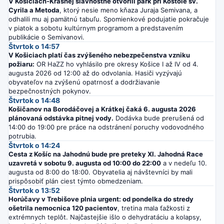
V Košiciach-Krásnej slávnostne otvorili park pri Kostole sv.
Cyrila a Metoda
, ktorý nesie meno kňaza Juraja Semivana, a
odhalili mu aj pamätnú tabuľu. Spomienkové podujatie pokračuje
v piatok a sobotu kultúrnym programom a predstavením
publikácie o Semivanovi.
Štvrtok o 14:57
V Košiciach platí čas zvýšeného nebezpečenstva vzniku
požiaru:
OR HaZZ ho vyhlásilo pre okresy Košice I až IV od 4.
augusta 2026 od 12:00 až do odvolania. Hasiči vyzývajú
obyvateľov na zvýšenú opatrnosť a dodržiavanie
bezpečnostných pokynov.
Štvrtok o 14:48
Košičanov na Borodáčovej a Krátkej čaká 6. augusta 2026
plánovaná odstávka pitnej vody.
Dodávka bude prerušená od
14:00 do 19:00 pre práce na odstránení poruchy vodovodného
potrubia.
Štvrtok o 14:24
Cesta z Košíc na Jahodnú bude pre preteky XI. Jahodná Race
uzavretá v sobotu 9. augusta od 10:00 do 22:00
a v nedeľu 10.
augusta od 8:00 do 18:00. Obyvatelia aj návštevníci by mali
prispôsobiť plán ciest týmto obmedzeniam.
Štvrtok o 13:52
Horúčavy v Trebišove plnia urgent: od pondelka do stredy
ošetrila nemocnica 120 pacientov
, tretina mala ťažkosti z
extrémnych teplôt. Najčastejšie išlo o dehydratáciu a kolapsy,