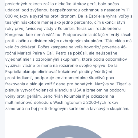
posledných rokoch zažilo niekoľko útokov geríl, bolo počas
udalosti pod zvýšenou bezpečnostnou ochranou s nasadením 11
000 vojakov a systému proti dronom. De la Espriella vyhral voľby s
tesným náskokom menej ako jedno percento, čím ukončil štyri
roky prvej ľavicovej vlády v Kolumbii. Teraz čelí rozdelenému
Kongresu, kde nemá väčšinu. Podporovatelia dúfajú v tvrdý zásah
proti zločinu a disidentským ozbrojeným skupinám. 'Táto vláda má
veľa čo dokázať. Počas kampane sa veľa hovorilo,' povedala 46-
ročná Marisol Peira v Cali. Petro sa pokúsil, ale neúspešne,
vyjednať mier s ozbrojenými skupinami, ktoré podľa odborníkov
využívali vládne prímeria na rozšírenie svojho vplyvu. De la
Espriella plánuje eliminovať kokaínové plodiny 'všetkými
prostriedkami', podporuje environmentálne škodlivú prax
frakovania a plánuje znížiť dane pre bohatých. Nazýva sa 'Tiger' a
plánuje vytvoriť vojenskú alianciu s USA a Izraelom na podporu
vojny proti gerilám. Jeho 'Plán Kolumbia II' je odkazom na
multimiliónovú dohodu s Washingtonom z 2000-tych rokov
zameranú na boj proti drogovým kartelom a ľavicovým skupinám.