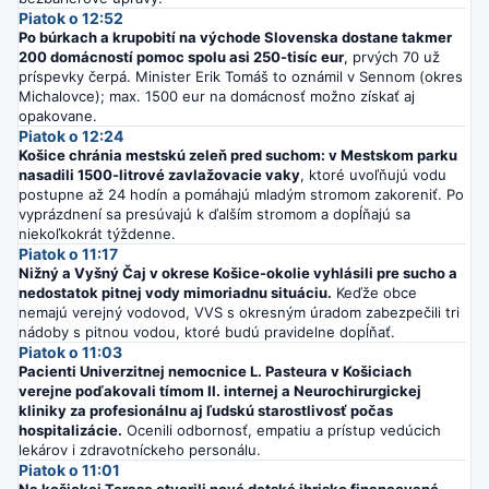
Piatok o 12:52
Po búrkach a krupobití na východe Slovenska dostane takmer
200 domácností pomoc spolu asi 250-tisíc eur
, prvých 70 už
príspevky čerpá. Minister Erik Tomáš to oznámil v Sennom (okres
Michalovce); max. 1500 eur na domácnosť možno získať aj
opakovane.
Piatok o 12:24
Košice chránia mestskú zeleň pred suchom: v Mestskom parku
nasadili 1500-litrové zavlažovacie vaky
, ktoré uvoľňujú vodu
postupne až 24 hodín a pomáhajú mladým stromom zakoreniť. Po
vyprázdnení sa presúvajú k ďalším stromom a dopĺňajú sa
niekoľkokrát týždenne.
Piatok o 11:17
Nižný a Vyšný Čaj v okrese Košice-okolie vyhlásili pre sucho a
nedostatok pitnej vody mimoriadnu situáciu.
Keďže obce
nemajú verejný vodovod, VVS s okresným úradom zabezpečili tri
nádoby s pitnou vodou, ktoré budú pravidelne dopĺňať.
Piatok o 11:03
Pacienti Univerzitnej nemocnice L. Pasteura v Košiciach
verejne poďakovali tímom II. internej a Neurochirurgickej
kliniky za profesionálnu aj ľudskú starostlivosť počas
hospitalizácie.
Ocenili odbornosť, empatiu a prístup vedúcich
lekárov i zdravotníckeho personálu.
Piatok o 11:01
Na košickej Terase otvorili nové detské ihrisko financované