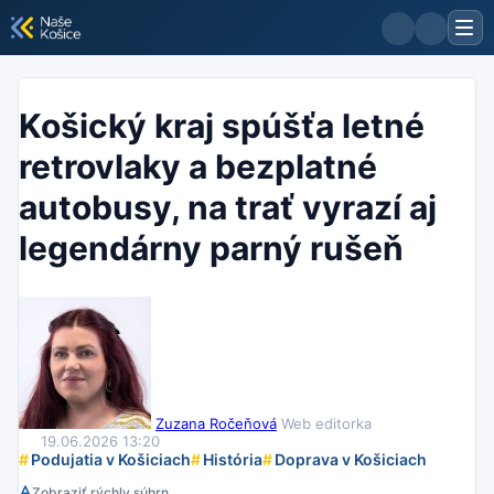
Košický kraj spúšťa letné
retrovlaky a bezplatné
autobusy, na trať vyrazí aj
legendárny parný rušeň
Zuzana Ročeňová
Web editorka
19.06.2026 13:20
#
Podujatia v Košiciach
#
História
#
Doprava v Košiciach
Zobraziť rýchly súhrn