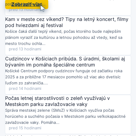
Medveď Artur, narodený v Zoo Košice, má nový domov: po 500
Zobraziť viac
posúdili kladne. Cel...
km ho previezli do Zoo Vroclav.
Dvojmesačná príprava a klinické
pred 13 hodinami
testy predchádzali prirodzenému oddeleniu od matky po dvoch
rokoch. Košická zoo zároveň modernizuje takmer hektárový
Kam v meste cez víkend? Tipy na letný koncert, filmy
medvedí výbeh.
pod hviezdami aj festival
Štvrtok o 09:17
Košice čaká ďalší teplý víkend, počas ktorého bude najlepším
Mestská polícia Košice mala v 31. týždni plné ruky práce: riešila
plánom vyraziť za kultúrou a letnou pohodou až vtedy, keď sa
2213 udalostí
od narušenia verejného poriadku cez pomoc
mesto trochu ochla...
ľuďom v núdzi až po preventívne akcie. Dohliadala aj na
pred 13 hodinami
bezpečný priebeh podujatia Leto v Kulturparku.
Streda o 20:47
Cudzincov v Košiciach pribúda. S úradmi, školami aj
Vo štvrtok 6. augusta sa v Košiciach mení organizácia dopravy
bývaním im pomáha špeciálne centrum
na ulici Protifašistických bojovníkov.
V tretej etape prác sa
Košické Centrum podpory cudzincov funguje od začiatku roka
začne oprava ľavého jazdného pruhu, doprava bude vedená v
2025 a za približne 17 mesiacov pomohlo už viac ako dvetisíc
pravom. Sledujte dočasné značenie.
ľuďom zo zahraničia....
Streda o 19:08
pred 14 hodinami
Na detskom ihrisku Rosnička na Rosnej ulici v Košiciach
pribudla nová trampolína.
Deti tak získali ďalšiu atrakciu na hry a
Počas letnej starostlivosti o zeleň využívajú v
zábavu, ktorá rozširuje možnosti aktivít na ihrisku.
Mestskom parku zavlažovacie vaky
Správa mestskej zelene (SMsZ) v Košiciach využíva počas
horúceho a suchého počasia v Mestskom parku veľkokapacitné
zavlažovacie vaky. Pomáha...
pred 15 hodinami