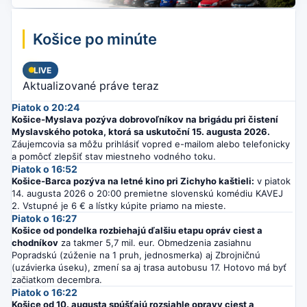
Košice po minúte
LIVE
Aktualizované práve teraz
Piatok o 20:24
Košice-Myslava pozýva dobrovoľníkov na brigádu pri čistení
Myslavského potoka, ktorá sa uskutoční 15. augusta 2026.
Záujemcovia sa môžu prihlásiť vopred e-mailom alebo telefonicky
a pomôcť zlepšiť stav miestneho vodného toku.
Piatok o 16:52
Košice-Barca pozýva na letné kino pri Zichyho kaštieli:
v piatok
14. augusta 2026 o 20:00 premietne slovenskú komédiu KAVEJ
2. Vstupné je 6 € a lístky kúpite priamo na mieste.
Piatok o 16:27
Košice od pondelka rozbiehajú ďalšiu etapu opráv ciest a
chodníkov
za takmer 5,7 mil. eur. Obmedzenia zasiahnu
Popradskú (zúženie na 1 pruh, jednosmerka) aj Zbrojničnú
(uzávierka úseku), zmení sa aj trasa autobusu 17. Hotovo má byť
začiatkom decembra.
Piatok o 16:22
Košice od 10. augusta spúšťajú rozsiahle opravy ciest a