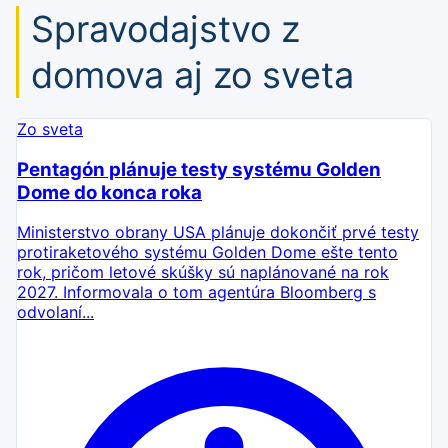
Spravodajstvo z
domova aj zo sveta
Zo sveta
Pentagón plánuje testy systému Golden
Dome do konca roka
Ministerstvo obrany USA plánuje dokončiť prvé testy
protiraketového systému Golden Dome ešte tento
rok, pričom letové skúšky sú naplánované na rok
2027. Informovala o tom agentúra Bloomberg s
odvolaní...