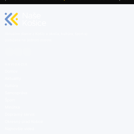
Aktuálne dianie z Košíc a okolia, kultúra, šport aj
podujatia na jednom mieste.
NAVIGÁCIA
Domov
Aktuality
Kultúra
Samospráva
Šport
Minútka
Dopravný servis
Okresný úrad Košice
Najnovšie videá