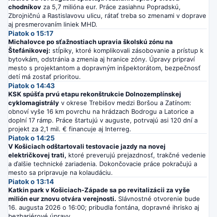
chodníkov
za 5,7 milióna eur. Práce zasiahnu Popradskú,
Zbrojničnú a Rastislavovu ulicu, rátať treba so zmenami v doprave
aj presmerovaním liniek MHD.
Piatok o 15:17
Michalovce po sťažnostiach upravia školskú zónu na
Štefánikovej:
stĺpiky, ktoré komplikovali zásobovanie a prístup k
bytovkám, odstránia a zmenia aj hranice zóny. Úpravy pripraví
mesto s projektantom a dopravným inšpektorátom, bezpečnosť
detí má zostať prioritou.
Piatok o 14:43
KSK spúšťa prvú etapu rekonštrukcie Dolnozemplínskej
cyklomagistrály
v okrese Trebišov medzi Boršou a Zatínom:
obnoví vyše 16 km povrchu na hrádzach Bodrogu a Latorice a
doplní 17 rámp. Práce štartujú v auguste, potrvajú asi 120 dní a
projekt za 2,1 mil. € financuje aj Interreg.
Piatok o 14:25
V Košiciach odštartovali testovacie jazdy na novej
električkovej trati,
ktoré preverujú prejazdnosť, trakčné vedenie
a ďalšie technické zariadenia. Dokončovacie práce pokračujú a
mesto sa pripravuje na kolaudáciu.
Piatok o 13:14
Katkin park v Košiciach-Západe sa po revitalizácii za vyše
milión eur znovu otvára verejnosti.
Slávnostné otvorenie bude
16. augusta 2026 o 16:00; pribudla fontána, dopravné ihrisko aj
bezbariérové úpravy.