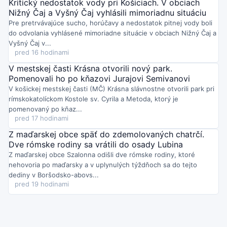
Kritický nedostatok vody pri Košiciach. V obciach
Nižný Čaj a Vyšný Čaj vyhlásili mimoriadnu situáciu
Pre pretrvávajúce sucho, horúčavy a nedostatok pitnej vody boli
do odvolania vyhlásené mimoriadne situácie v obciach Nižný Čaj a
Vyšný Čaj v...
pred 16 hodinami
V mestskej časti Krásna otvorili nový park.
Pomenovali ho po kňazovi Jurajovi Semivanovi
V košickej mestskej časti (MČ) Krásna slávnostne otvorili park pri
rímskokatolíckom Kostole sv. Cyrila a Metoda, ktorý je
pomenovaný po kňaz...
pred 17 hodinami
Z maďarskej obce späť do zdemolovaných chatrčí.
Dve rómske rodiny sa vrátili do osady Lubina
Z maďarskej obce Szalonna odišli dve rómske rodiny, ktoré
nehovoria po maďarsky a v uplynulých týždňoch sa do tejto
dediny v Boršodsko-abovs...
pred 19 hodinami