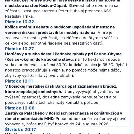
mestskou časťou Košice-Západ.
Slávnostného otvorenia sa
zúčastnili zástupca starostu Peter Huba aj predseda KSK
Rastislav Trnka.
Piatok o 10:32
Košice otvárajú debatu o budúcom usporiadaní mesta: na
verejnej diskusii predstavili tri modely riadenia.
V hre je
zachovanie mestských častí, ich zlúčenie do štyroch väčších
celkov alebo jednotné riadenie bez mestských častí.
Piatok o 10:27
Horúčavy a sucho dostali Perínske rybníky pri Períne-Chyme
(Košice-okolie) do kritického stavu:
na 110 hektároch ubúda
voda a prehrieva sa, už má 33 °C, kritická hranica je 35 °C. Rybári
nonstop prevzdušňujú a vápnia, no pomôcť môže najmä dážď,
aby ryby vydržali do výlovu v októbri.
Piatok o 10:11
V košickej mestskej časti Barca opäť zaznamenali krádež,
ktorá znepokojuje miestnych.
Úrady vyzývajú obyvateľov na
zvýšenú opatrnosť, dôsledné zamykanie nehnuteľností a pri
podozrivých aktivitách okamžitý kontakt s políciou.
Piatok o 10:06
Zastávka Palackého v Košiciach prechádza rekonštrukciou v
rámci modernizácie MHD.
Pribudnú bezbariérové úpravy aj nové
vybavenie, práce majú byť hotové do 24. augusta 2026.
Štvrtok o 20:17