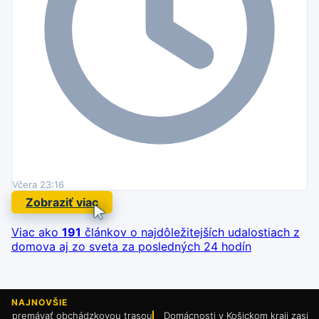
Včera 23:16
Zobraziť viac
Viac ako
191
článkov o najdôležitejších udalostiach
z
domova aj zo sveta za posledných 24 hodín
NAJNOVŠIE
ávať obchádzkovou trasou
Domácnosti v Košickom kraji zasiahnuté krupo