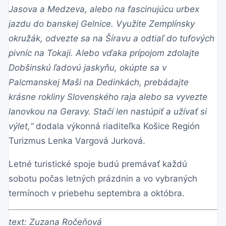
Jasova a Medzeva, alebo na fascinujúcu urbex
jazdu do banskej Gelnice. Využite Zemplínsky
okružák, odvezte sa na Šíravu a odtiaľ do tufových
pivníc na Tokaji. Alebo vďaka prípojom zdolajte
Dobšinskú ľadovú jaskyňu, okúpte sa v
Palcmanskej Maši na Dedinkách, prebádajte
krásne rokliny Slovenského raja alebo sa vyvezte
lanovkou na Geravy. Stačí len nastúpiť a užívať si
výlet,“
dodala výkonná riaditeľka Košice Región
Turizmus Lenka Vargová Jurková.
Letné turistické spoje budú premávať každú
sobotu počas letných prázdnin a vo vybraných
termínoch v priebehu septembra a októbra.
text: Zuzana Ročeňová