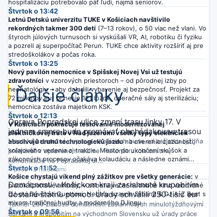
hospitalizáciu potrebovalo päť ľudí, najmä seniorov.
Štvrtok o 13:42
Letnú Detskú univerzitu TUKE v Košiciach navštívilo
rekordných takmer 300 detí
(7–13 rokov), o 50 viac než vlani. Vo
štyroch júlových turnusoch si vyskúšali VR, AI, robotiku či fyziku
a pozreli aj superpočítač Perun. TUKE chce aktivity rozšíriť aj pre
stredoškolákov a počas roka.
Štvrtok o 13:25
Nový pavilón nemocnice v Spišskej Novej Vsi už testujú
zdravotníci
v vzorových priestoroch – od pôrodnej izby po
Ďalšie články
neonatológiu – aby doladili vybavenie aj bezpečnosť. Projekt za
72 miliónov eur prinesie 121 lôžok, operačné sály aj sterilizáciu;
nemocnica zostáva majetkom KSK.
Štvrtok o 12:13
Oprava Popradskej ulice zmení trasu linky 17. V
V Košiciach pokračuje testovanie modernizovanej
jednom smere bude premávať obchádzkovou trasou
električkovej trate v Nad jazerom: všetky typy električiek
Mestská hromadná doprava v Košiciach bude od začiatku týždňa
absolvujú druhú technologickú jazdu
na overenie zjazdnosti,
koľajového vedenia aj trakcie. Mesto po ukončení skúšok a
premávať v upravenom režime. Rekonštrukcia cestnej
zákonných procesov očakáva kolaudáciu a následne oznámi
komunikácie na Popradskej ul...
termín spustenia prevádzky.
Štvrtok o 11:52
pred 12 hodinami
Košice chystajú víkend plný zážitkov pre všetky generácie:
v
Domácnosti v Košickom kraji zasiahnuté krupobitím
piatok športové aktivity, v sobotu večer hudobné kino venované
dostanú štátnu pomoc. Úrady schválili 250-tisíc eur
DJ-ovi Davidovi Guettovi. Nedeľu uzavrie Silband & DJ A-Z Best s
mixom tradičnej hudby a moderného DJingu.
Takmer 200 žiadostí domácností zasiahnutých minulotýždňovými
Štvrtok o 09:56
búrkami a krupobitím na východnom Slovensku už úrady práce