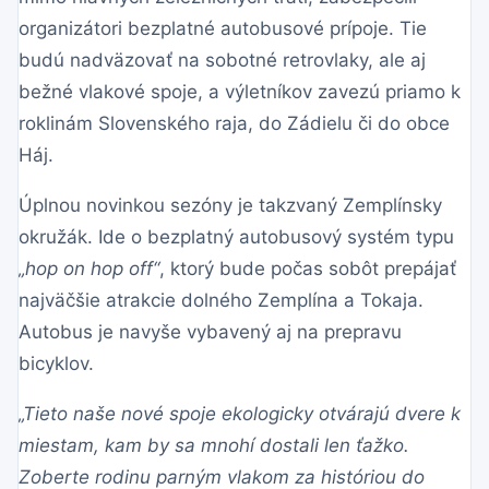
organizátori bezplatné autobusové prípoje. Tie
budú nadväzovať na sobotné retrovlaky, ale aj
bežné vlakové spoje, a výletníkov zavezú priamo k
roklinám Slovenského raja, do Zádielu či do obce
Háj.
Úplnou novinkou sezóny je takzvaný Zemplínsky
okružák. Ide o bezplatný autobusový systém typu
„hop on hop off“
, ktorý bude počas sobôt prepájať
najväčšie atrakcie dolného Zemplína a Tokaja.
Autobus je navyše vybavený aj na prepravu
bicyklov.
„Tieto naše nové spoje ekologicky otvárajú dvere k
miestam, kam by sa mnohí dostali len ťažko.
Zoberte rodinu parným vlakom za históriou do