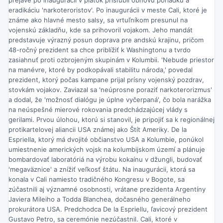
eradikáciu 'narkoteroristov'. Po inaugurácii v meste Cali, ktoré je
známe ako hlavné mesto salsy, sa vrtuľníkom presunul na
vojenskú základňu, kde sa prihovoril vojakom. Jeho mandát
predstavuje výrazný posun doprava pre andskú krajinu, pričom
48-ročný prezident sa chce priblížiť k Washingtonu a tvrdo
zasiahnuť proti ozbrojeným skupinám v Kolumbii. 'Nebude priestor
na manévre, ktoré by podkopávali stabilitu národa,' povedal
prezident, ktorý počas kampane prijal prísny vojenský pozdrav,
stovkám vojakov. Zaviazal sa 'neúprosne poraziť narkoterorizmus'
a dodal, že 'možnosť dialógu je úplne vyčerpaná', čo bola narážka
na neúspešné mierové rokovania predchádzajúcej vlády s
gerilami. Prvou úlohou, ktorú si stanovil, je pripojiť sa k regionálnej
protikartelovej aliancii USA známej ako Štít Ameriky. De la
Espriella, ktorý má dvojité občianstvo USA a Kolumbie, ponúkol
umiestnenie amerických vojsk na kolumbijskom území a plánuje
bombardovať laboratóriá na výrobu kokaínu v džungli, budovať
'megaväznice' a znížiť veľkosť štátu. Na inaugurácii, ktorá sa
konala v Cali namiesto tradičného Kongresu v Bogote, sa
zúčastnili aj významné osobnosti, vrátane prezidenta Argentíny
Javiera Mileiho a Todda Blanchea, dočasného generálneho
prokurátora USA. Predchodca De la Espriellu, ľavicový prezident
Gustavo Petro, sa ceremónie nezúčastnil. Cali, ktoré v