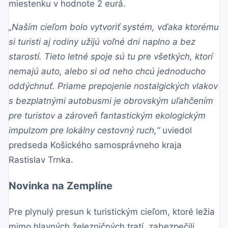
miestenku v hodnote 2 eurá.
„Naším cieľom bolo vytvoriť systém, vďaka ktorému
si turisti aj rodiny užijú voľné dni naplno a bez
starostí. Tieto letné spoje sú tu pre všetkých, ktorí
nemajú auto, alebo si od neho chcú jednoducho
oddýchnuť. Priame prepojenie nostalgických vlakov
s bezplatnými autobusmi je obrovským uľahčením
pre turistov a zároveň fantastickým ekologickým
impulzom pre lokálny cestovný ruch,“
uviedol
predseda Košického samosprávneho kraja
Rastislav Trnka.
Novinka na Zemplíne
Pre plynulý presun k turistickým cieľom, ktoré ležia
mimo hlavných železničných tratí, zabezpečili