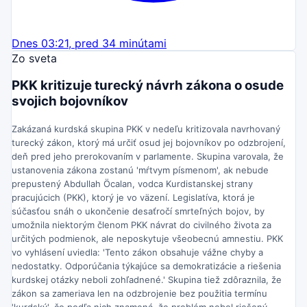
Dnes 03:21, pred 34 minútami
Zo sveta
PKK kritizuje turecký návrh zákona o osude
svojich bojovníkov
Zakázaná kurdská skupina PKK v nedeľu kritizovala navrhovaný
turecký zákon, ktorý má určiť osud jej bojovníkov po odzbrojení,
deň pred jeho prerokovaním v parlamente. Skupina varovala, že
ustanovenia zákona zostanú 'mŕtvym písmenom', ak nebude
prepustený Abdullah Öcalan, vodca Kurdistanskej strany
pracujúcich (PKK), ktorý je vo väzení. Legislatíva, ktorá je
súčasťou snáh o ukončenie desaťročí smrteľných bojov, by
umožnila niektorým členom PKK návrat do civilného života za
určitých podmienok, ale neposkytuje všeobecnú amnestiu. PKK
vo vyhlásení uviedla: 'Tento zákon obsahuje vážne chyby a
nedostatky. Odporúčania týkajúce sa demokratizácie a riešenia
kurdskej otázky neboli zohľadnené.' Skupina tiež zdôraznila, že
zákon sa zameriava len na odzbrojenie bez použitia termínu