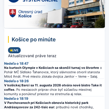
Košice po minúte
LIVE
Aktualizované práve teraz
Nedeľa o 18:47
Na kurtoch Olympie v Košiciach sa skončil turnaj vo štvorhre
o
Pohár MČ Sídlisko Ťahanovce, ktorý slávnostne otvoril starosta
Miloš Ihnát. Prvé miesto získala dvojica Janitor – Veme – Salaj.
Nedeľa o 18:26
V košickej Barci sa 11. augusta 2026 otvára nové bistro Take it
coffee.
Po mesiacoch príprav chce byť súčasťou miestnej
komunity a ponúknuť priestor na stretnutia aj relax.
Nedeľa o 18:19
V Parchovanoch pri Košiciach obnovia historický park
Andrássyovcov za 242-tisíc eur:
pribudnú nové chodníky,