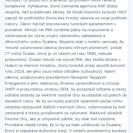
'kurdský', čo podľa nich znamená, že problém nebol riešený
komplexne. Vyhlásenie, ktoré zverejnila agentúra ANF blízka
skupine, tiež požadovalo záruky, že bývalí bojovníci sa budú môcť
zapojiť do politického života bez hrozby väzenia za svoje politické
názory. Zákon má byť prerokovaný tureckým parlamentom v
pondelok. Minulý rok PKK oznámila plány na rozpustenie a
odzbrojenie po výzve svojho väzneného zakladateľa a
dlhoročného vodcu Öcalana. Skupina však v nedeľu varovala, že
'mnohé ustanovenia zákona zostanú mŕtvym písmenom', pokiaľ
77-ročný Öcalan, ktorý je vo väzení od roku 1999, nebude
prepustený. Öcalan minulý rok vyzval PKK, aby zložila zbrane v
reakcii na mierovú iniciatívu, ktorú turecké úrady spustili koncom
roku 2024, ale jeho osud nebol oficiálne rozhodnutý. Návrh
zákona, podporovaný prezidentom Recepom Tayyipom
Erdoganom a jeho vládnucou Stranou spravodlivosti a rozvoja
(AKP) a prokurdskou stranou DEM, by pozastavil stíhanie a tresty
odňatia slobody za niektoré trestné činy na obdobie od piatich do
desiatich rokov. Ak by sa osoby pokryté opatrením počas tohto
obdobia nedopustili ďalších trestných činov, vyšetrovania by boli
zastavené a tresty považované za vykonané. Niektoré závažné
trestné činy, ako je úmyselné zabitie, by však boli vylúčené.
Provládne médiá tvrdia, že to by sa malo vzťahovať na Öcalana,
ktorý si odpykáva doživotný trest. V nedeľu prominentný kurdský