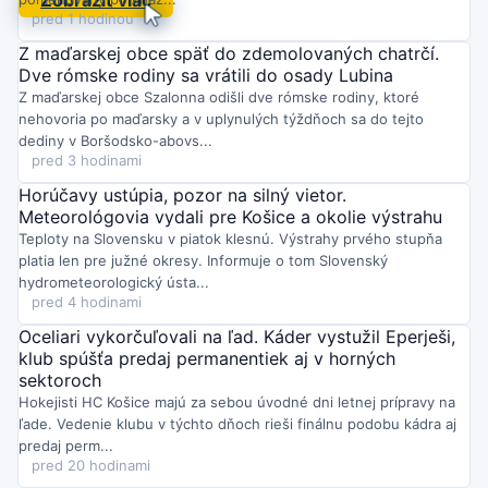
Streda o 15:15
pred 1 hodinou
KSK začne v septembri rekonštrukciu nadjazdu v Trebišove za
7,8 mil. eur
(aj z eurofondov). Most je v havarijnom stave, čaká
Z maďarskej obce späť do zdemolovaných chatrčí.
ho 10 mesiacov prác a úplná uzávera s obchádzkami po
Dve rómske rodiny sa vrátili do osady Lubina
miestnych cestách.
Z maďarskej obce Szalonna odišli dve rómske rodiny, ktoré
Streda o 14:58
nehovoria po maďarsky a v uplynulých týždňoch sa do tejto
Košice-Juh mení volebné miestnosti: pred najbližšími voľbami
dediny v Boršodsko-abovs...
si overte, kde budete hlasovať.
Mestská časť vyzýva obyvateľov
pred 3 hodinami
skontrolovať nové umiestnenie a podrobnosti na svojom
oficiálnom webe.
Horúčavy ustúpia, pozor na silný vietor.
Streda o 14:52
Meteorológovia vydali pre Košice a okolie výstrahu
Košická Furča žila podujatím „Hudba, ktorá spája generácie“,
Teploty na Slovensku v piatok klesnú. Výstrahy prvého stupňa
kde sa predstavilo desať folklórnych súborov aj speváčka
platia len pre južné okresy. Informuje o tom Slovenský
Veronika Rabada a DJ Milan Lieskovský. Na pódiu sa stretli
účinkujúci od 6 do 93 rokov, čo dalo večeru výnimočný
hydrometeorologický ústa...
generačný rozmer.
pred 4 hodinami
Streda o 14:28
Oceliari vykorčuľovali na ľad. Káder vystužil Eperješi,
V piatok 7. augusta ožije multifunkčné ihrisko Playko v
klub spúšťa predaj permanentiek aj v horných
Mestskom parku Košice podujatím Športový piatok.
Čakajú vás
sektoroch
ukážky gymnastiky, športov pre hendikepovaných, taekwonda aj
silového trojboja a možnosť vyskúšať si viacero disciplín.
Hokejisti HC Košice majú za sebou úvodné dni letnej prípravy na
Streda o 14:22
ľade. Vedenie klubu v týchto dňoch rieši finálnu podobu kádra aj
Na Sídlisku Ťahanovce v Košiciach prebehol prvý kontrolný deň
predaj perm...
výstavby novej cestičky pre chodcov a cyklistov.
Zástupcovia
pred 20 hodinami
mesta, mestskej časti, zhotoviteľa, stavebného dozoru aj