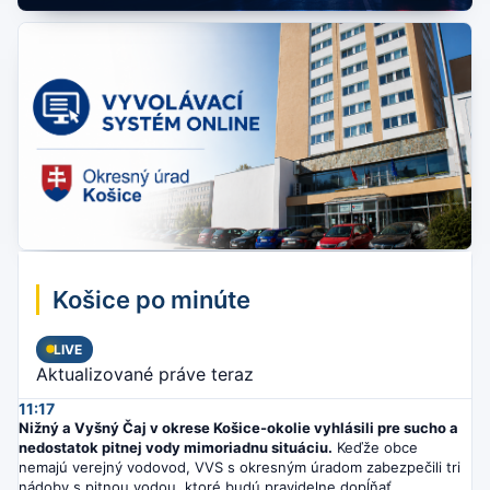
Košice po minúte
LIVE
Aktualizované práve teraz
11:17
Nižný a Vyšný Čaj v okrese Košice-okolie vyhlásili pre sucho a
nedostatok pitnej vody mimoriadnu situáciu.
Keďže obce
nemajú verejný vodovod, VVS s okresným úradom zabezpečili tri
nádoby s pitnou vodou, ktoré budú pravidelne dopĺňať.