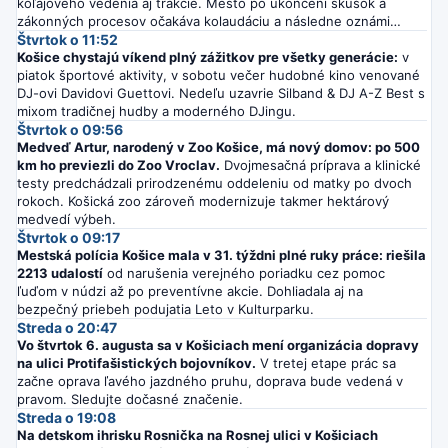
koľajového vedenia aj trakcie. Mesto po ukončení skúšok a
zákonných procesov očakáva kolaudáciu a následne oznámi
termín spustenia prevádzky.
Štvrtok o 11:52
Košice chystajú víkend plný zážitkov pre všetky generácie:
v
piatok športové aktivity, v sobotu večer hudobné kino venované
DJ-ovi Davidovi Guettovi. Nedeľu uzavrie Silband & DJ A-Z Best s
mixom tradičnej hudby a moderného DJingu.
Štvrtok o 09:56
Medveď Artur, narodený v Zoo Košice, má nový domov: po 500
km ho previezli do Zoo Vroclav.
Dvojmesačná príprava a klinické
testy predchádzali prirodzenému oddeleniu od matky po dvoch
rokoch. Košická zoo zároveň modernizuje takmer hektárový
medvedí výbeh.
Štvrtok o 09:17
Mestská polícia Košice mala v 31. týždni plné ruky práce: riešila
2213 udalostí
od narušenia verejného poriadku cez pomoc
ľuďom v núdzi až po preventívne akcie. Dohliadala aj na
bezpečný priebeh podujatia Leto v Kulturparku.
Streda o 20:47
Vo štvrtok 6. augusta sa v Košiciach mení organizácia dopravy
na ulici Protifašistických bojovníkov.
V tretej etape prác sa
začne oprava ľavého jazdného pruhu, doprava bude vedená v
pravom. Sledujte dočasné značenie.
Streda o 19:08
Na detskom ihrisku Rosnička na Rosnej ulici v Košiciach