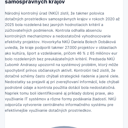
samosprávnych krajov
Národný kontrolný úrad (NKÚ) zistil, že takmer polovica
dotačných prostriedkov samosprávnych krajov v rokoch 2020 až
2025 bola rozdelená bez jasných hodnotiacich kritérií a
zúčtovateľných podmienok. Kontrola odhalila absenciu
kontrolných mechanizmov a nedostatočné vyhodnocovanie
efektivity projektov. Hovorkyňa NKÚ Daniela Bolech Dobáková
uviedla, že kraje podporili takmer 27.000 projektov v oblastiach
ako kultúra, šport a vzdelávanie, pričom 46 % z 65 miliónov eur
bolo rozdelených bez preukázateľných kritérií. Predseda NKÚ
Ľubomír Andrassy upozornil na systémový problém, ktorý môže
spochybniť prínos občianskych aktivít. Kontrolóri tiež zistili, že
dotačné schémy často chýbali strategické riadenie a jasné ciele.
Nedostatky sa prejavili aj pri zverejňovaní informácií, kde chýbali
podrobné údaje a kontrola použitia dotácií bola nedostatočná.
Napriek tomu boli identifikované aj príklady dobrej praxe, ako
využívanie IT systémov a rôzne formy podávania žiadostí. NKÚ
odporúča vytvorenie centrálneho informačného systému pre
efektívnejšie využívanie dotačných prostriedkov.