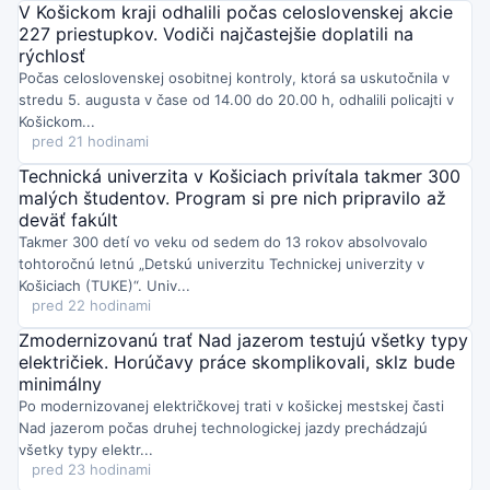
projektanta riešili možné komplikácie a postupy, ako ich zvládnuť.
V Košickom kraji odhalili počas celoslovenskej akcie
Streda o 13:01
227 priestupkov. Vodiči najčastejšie doplatili na
HC Košice na oficiálnom Facebooku ohlásil štart novej
rýchlosť
hokejovej sezóny.
Klub avizuje prípravy na nové výzvy a teší sa
Počas celoslovenskej osobitnej kontroly, ktorá sa uskutočnila v
na podporu fanúšikov v Steel aréne aj mimo nej.
stredu 5. augusta v čase od 14.00 do 20.00 h, odhalili policajti v
Košickom...
pred 21 hodinami
Technická univerzita v Košiciach privítala takmer 300
malých študentov. Program si pre nich pripravilo až
deväť fakúlt
Takmer 300 detí vo veku od sedem do 13 rokov absolvovalo
tohtoročnú letnú „Detskú univerzitu Technickej univerzity v
Košiciach (TUKE)“. Univ...
pred 22 hodinami
Zmodernizovanú trať Nad jazerom testujú všetky typy
električiek. Horúčavy práce skomplikovali, sklz bude
minimálny
Po modernizovanej električkovej trati v košickej mestskej časti
Nad jazerom počas druhej technologickej jazdy prechádzajú
všetky typy elektr...
pred 23 hodinami