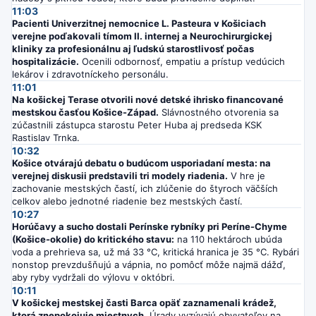
11:03
Pacienti Univerzitnej nemocnice L. Pasteura v Košiciach
verejne poďakovali tímom II. internej a Neurochirurgickej
kliniky za profesionálnu aj ľudskú starostlivosť počas
hospitalizácie.
Ocenili odbornosť, empatiu a prístup vedúcich
lekárov i zdravotníckeho personálu.
11:01
Na košickej Terase otvorili nové detské ihrisko financované
mestskou časťou Košice-Západ.
Slávnostného otvorenia sa
zúčastnili zástupca starostu Peter Huba aj predseda KSK
Rastislav Trnka.
10:32
Košice otvárajú debatu o budúcom usporiadaní mesta: na
verejnej diskusii predstavili tri modely riadenia.
V hre je
zachovanie mestských častí, ich zlúčenie do štyroch väčších
celkov alebo jednotné riadenie bez mestských častí.
10:27
Horúčavy a sucho dostali Perínske rybníky pri Períne-Chyme
(Košice-okolie) do kritického stavu:
na 110 hektároch ubúda
voda a prehrieva sa, už má 33 °C, kritická hranica je 35 °C. Rybári
nonstop prevzdušňujú a vápnia, no pomôcť môže najmä dážď,
aby ryby vydržali do výlovu v októbri.
10:11
V košickej mestskej časti Barca opäť zaznamenali krádež,
ktorá znepokojuje miestnych.
Úrady vyzývajú obyvateľov na