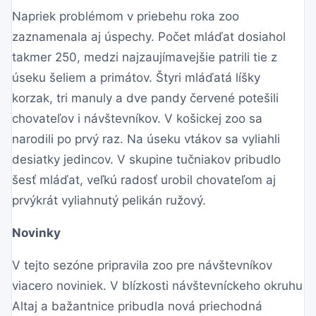
Napriek problémom v priebehu roka zoo
zaznamenala aj úspechy. Počet mláďat dosiahol
takmer 250, medzi najzaujímavejšie patrili tie z
úseku šeliem a primátov. Štyri mláďatá líšky
korzak, tri manuly a dve pandy červené potešili
chovateľov i návštevníkov. V košickej zoo sa
narodili po prvý raz. Na úseku vtákov sa vyliahli
desiatky jedincov. V skupine tučniakov pribudlo
šesť mláďat, veľkú radosť urobil chovateľom aj
prvýkrát vyliahnutý pelikán ružový.
Novinky
V tejto sezóne pripravila zoo pre návštevníkov
viacero noviniek. V blízkosti návštevníckeho okruhu
Altaj a bažantnice pribudla nová priechodná