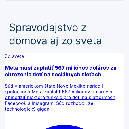
Spravodajstvo z
domova aj zo sveta
Zo sveta
Meta musí zaplatiť 567 miliónov dolárov za
ohrozenie detí na sociálnych sieťach
Súd v americkom štáte Nové Mexiko nariadil
spoločnosti Meta zaplatiť 567 miliónov dolárov a
obmedziť niektoré funkcie pre deti na platformách
Facebook a Instagram. Súd rozhodol, že
technologický gigan...