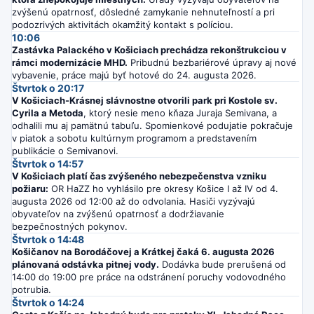
zvýšenú opatrnosť, dôsledné zamykanie nehnuteľností a pri
podozrivých aktivitách okamžitý kontakt s políciou.
10:06
Zastávka Palackého v Košiciach prechádza rekonštrukciou v
rámci modernizácie MHD.
Pribudnú bezbariérové úpravy aj nové
vybavenie, práce majú byť hotové do 24. augusta 2026.
Štvrtok o 20:17
V Košiciach-Krásnej slávnostne otvorili park pri Kostole sv.
Cyrila a Metoda
, ktorý nesie meno kňaza Juraja Semivana, a
odhalili mu aj pamätnú tabuľu. Spomienkové podujatie pokračuje
v piatok a sobotu kultúrnym programom a predstavením
publikácie o Semivanovi.
Štvrtok o 14:57
V Košiciach platí čas zvýšeného nebezpečenstva vzniku
požiaru:
OR HaZZ ho vyhlásilo pre okresy Košice I až IV od 4.
augusta 2026 od 12:00 až do odvolania. Hasiči vyzývajú
obyvateľov na zvýšenú opatrnosť a dodržiavanie
bezpečnostných pokynov.
Štvrtok o 14:48
Košičanov na Borodáčovej a Krátkej čaká 6. augusta 2026
plánovaná odstávka pitnej vody.
Dodávka bude prerušená od
14:00 do 19:00 pre práce na odstránení poruchy vodovodného
potrubia.
Štvrtok o 14:24