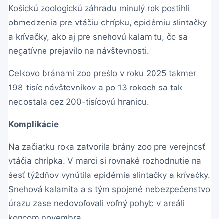
Košickú zoologickú záhradu minulý rok postihli
obmedzenia pre vtáčiu chrípku, epidémiu slintačky
a krívačky, ako aj pre snehovú kalamitu, čo sa
negatívne prejavilo na návštevnosti.
Celkovo bránami zoo prešlo v roku 2025 takmer
198-tisíc návštevníkov a po 13 rokoch sa tak
nedostala cez 200-tisícovú hranicu.
Komplikácie
Na začiatku roka zatvorila brány zoo pre verejnosť
vtáčia chrípka. V marci si rovnaké rozhodnutie na
šesť týždňov vynútila epidémia slintačky a krívačky.
Snehová kalamita a s tým spojené nebezpečenstvo
úrazu zase nedovoľovali voľný pohyb v areáli
koncom novembra.