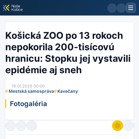
Košická ZOO po 13 rokoch
nepokorila 200-tisícovú
hranicu: Stopku jej vystavili
epidémie aj sneh
19.01.2026 00:00
#
Mestská samospráva
#
Kavečany
Fotogaléria