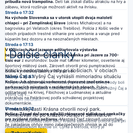
pribudla nová trampolína.
Deti tak získali ďalšiu atrakciu na hry a
zábavu, ktorá rozširuje možnosti aktivít na ihrisku.
Streda o 17:32
Na východe Slovenska sa v utorok utopili dvaja maloletí
chlapci – pri Zemplínskej šírave
(okres Michalovce) a na
bagrovisku pri Veľatoch (okres Trebišov). Polícia z Košíc vedie v
oboch prípadoch trestné stíhanie pre usmrtenie a varuje pred
kúpaním bez dozoru a na neoznačených miestach.
Streda o 17:13
V Košiciach-Nad jazerom odštartovala výstavba
Ďalšie články
bezbariérového promenádneho chodníka pri Jazere za 700-
tisíc eur
z eurofondov: bude mať takmer kilometer, osvetlenie aj
športový mlátový úsek. Zároveň otvorili prvú pumptrackovú
Kritický nedostatok vody pri Košiciach. V obciach
dráhu v mestskej časti za 79-tisíc eur.
Nižný Čaj a Vyšný Čaj vyhlásili mimoriadnu situáciu
Streda o 15:57
Košice-Juh obnovujú vodorovné dopravné značenie na
Pre pretrvávajúce sucho, horúčavy a nedostatok pitnej vody boli
parkovacích miestach v rezidentských zónach.
Práce
do odvolania vyhlásené mimoriadne situácie v obciach Nižný Čaj a
odštartovali na Krivej, Fibichovej a Ludmanskej a aktuálne
Vyšný Čaj v...
pokračujú na Palárikovej podľa schválenej projektovej
pred 55 minútami
dokumentácie.
Streda o 15:32
V mestskej časti Krásna otvorili nový park.
Košice-Západ dočasne odložili plánované sídliskové opekačky
Pomenovali ho po kňazovi Jurajovi Semivanovi
pre zvýšené riziko požiarov.
Mestská časť zároveň upozorňuje,
V košickej mestskej časti (MČ) Krásna slávnostne otvorili park pri
že zakladanie ohňov mimo zabezpečených ohnísk je až do
rímskokatolíckom Kostole sv. Cyrila a Metoda, ktorý je
odvolania zakázané.
Zobraziť viac
pomenovaný po kňaz...