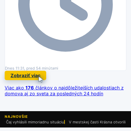
Dnes 11:31, pred 54 minútami
Zobraziť viac
Viac ako
176
článkov o najdôležitejších udalostiach
z
domova aj zo sveta za posledných 24 hodín
NAJNOVŠIE
lásili mimoriadnu situáciu
V mestskej časti Krásna otvorili nový park.