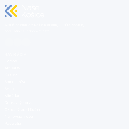
Aktuálne dianie z Košíc a okolia, kultúra, šport aj
podujatia na jednom mieste.
NAVIGÁCIA
Domov
Aktuality
Kultúra
Samospráva
Šport
Minútka
Dopravný servis
Okresný úrad Košice
Najnovšie videá
Podujatia