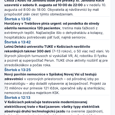
Cesta z Košíc na Jahodnú bude pre preteky XI. Jahodná Race
uzavretá v sobotu 9. augusta od 10:00 do 22:00
a v nedeľu 10.
augusta od 8:00 do 18:00. Obyvatelia aj návštevníci by mali
prispôsobiť plán ciest týmto obmedzeniam.
Štvrtok o 13:52
Horúčavy v Trebišove plnia urgent: od pondelka do stredy
ošetrila nemocnica 120 pacientov
, tretina mala ťažkosti z
extrémnych teplôt. Najčastejšie išlo o dehydratáciu a kolapsy,
hospitalizáciu potrebovalo päť ľudí, najmä seniorov.
Štvrtok o 13:42
Letnú Detskú univerzitu TUKE v Košiciach navštívilo
rekordných takmer 300 detí
(7–13 rokov), o 50 viac než vlani. Vo
štyroch júlových turnusoch si vyskúšali VR, AI, robotiku či fyziku
a pozreli aj superpočítač Perun. TUKE chce aktivity rozšíriť aj pre
stredoškolákov a počas roka.
Štvrtok o 13:25
Nový pavilón nemocnice v Spišskej Novej Vsi už testujú
zdravotníci
v vzorových priestoroch – od pôrodnej izby po
neonatológiu – aby doladili vybavenie aj bezpečnosť. Projekt za
72 miliónov eur prinesie 121 lôžok, operačné sály aj sterilizáciu;
nemocnica zostáva majetkom KSK.
Štvrtok o 12:13
V Košiciach pokračuje testovanie modernizovanej
električkovej trate v Nad jazerom: všetky typy električiek
absolvujú druhú technologickú jazdu
na overenie zjazdnosti,