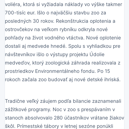
voliéra, ktorá si vyžiadala náklady vo výške takmer
700-tisíc eur. Išlo o najväčšiu stavbu zoo za
posledných 30 rokov. Rekonštrukcia oplotenia a
ostrovčekov na veľkom rybníku odkryla nové
pohľady na život vodného vtáctva. Nové oplotenie
dostali aj medvede hnedé. Spolu s vyhliadkou pre
návštevníkov išlo o výstupy projektu Údolie
medveďov, ktorý zoologická záhrada realizovala z
prostriedkov Environmentálneho fondu. Po 15
rokoch začala zoo budovať aj nové detské ihriská.
Tradične veľký záujem podľa bilancie zaznamenali
zážitkové programy. Noc v zoo s prespávaním v
stanoch absolvovalo 280 účastníkov vrátane žiakov
škôl. Prímestské tábory v letnej sezóne ponúkli