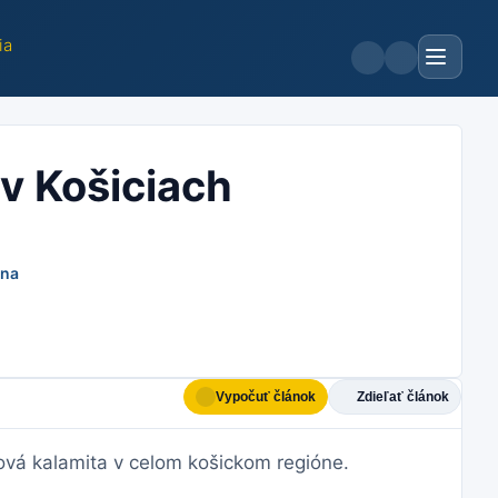
ia
v Košiciach
sna
Vypočuť článok
Zdieľať článok
hová kalamita v celom košickom regióne.