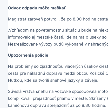
Odvoz odpadu môže meškať
Magistrát zároveň potvrdil, že po 8.00 hodine cestár
„Vzhľadom na poveternostnú situáciu bude na nie
informovalo aj mestské časti. Ide najmä o úseky s
Nezrealizované vývozy budú vykonané v náhradných
Upozornenia polície
Na problémy so zjazdnosťou viacerých úsekov ciest 
cesta pre nákladnú dopravu medzi obcou Košické O
Hutkou, kde sa tvorili snehové jazyky a záveje.
Súvislá vrstva snehu na vozovke spôsobovala moto
komplikovali prejazdnosť priamo v meste. Skrížený 
kamiónovú dopravu sprejazdniť až po 8.30 hodine.