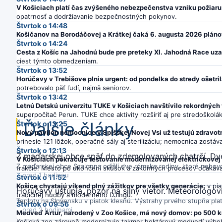
V Košiciach platí čas zvýšeného nebezpečenstva vzniku požiaru
opatrnosť a dodržiavanie bezpečnostných pokynov.
Štvrtok o 14:48
Košičanov na Borodáčovej a Krátkej čaká 6. augusta 2026 pláno
Štvrtok o 14:24
Cesta z Košíc na Jahodnú bude pre preteky XI. Jahodná Race uza
ciest týmto obmedzeniam.
Štvrtok o 13:52
Horúčavy v Trebišove plnia urgent: od pondelka do stredy ošetr
potrebovalo päť ľudí, najmä seniorov.
Štvrtok o 13:42
Letnú Detskú univerzitu TUKE v Košiciach navštívilo rekordných
superpočítač Perun. TUKE chce aktivity rozšíriť aj pre stredoškolá
Ďalšie články
Štvrtok o 13:25
Nový pavilón nemocnice v Spišskej Novej Vsi už testujú zdravot
prinesie 121 lôžok, operačné sály aj sterilizáciu; nemocnica zostá
Štvrtok o 12:13
Z maďarskej obce späť do zdemolovaných chatrčí. Dve
V Košiciach pokračuje testovanie modernizovanej električkovej 
Z maďarskej obce Szalonna odišli dve rómske rodiny, ktoré nehovo
trakcie. Mesto po ukončení skúšok a zákonných procesov očakáva
pred 1 hodinou
Štvrtok o 11:52
Košice chystajú víkend plný zážitkov pre všetky generácie:
v pia
Horúčavy ustúpia, pozor na silný vietor. Meteorológovi
tradičnej hudby a moderného DJingu.
Teploty na Slovensku v piatok klesnú. Výstrahy prvého stupňa plat
Štvrtok o 09:56
pred 2 hodinami
Medveď Artur, narodený v Zoo Košice, má nový domov: po 500 km
Košická zoo zároveň modernizuje takmer hektárový medvedí výbe