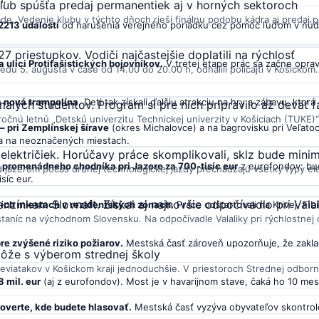
, klub spúšťa predaj permanentiek aj v horných sektoroch
de. Vedenie klubu v týchto dňoch rieši finálnu podobu kádra aj predaj p
 2213 udalostí
od narušenia verejného poriadku cez pomoc ľuďom v núdzi
7 priestupkov. Vodiči najčastejšie doplatili na rýchlosť
 ulici Protifašistických bojovníkov.
V tretej etape prác sa začne opra
edu 5. augusta v čase od 14.00 do 20.00 h, odhalili policajti v Košickom.
a nová trampolína.
Deti tak získali ďalšiu atrakciu na hry a zábavu, ktorá 
malých študentov. Program si pre nich pripravilo až deväť f
nú letnú „Detskú univerzitu Technickej univerzity v Košiciach (TUKE)“.
– pri Zemplínskej šírave
(okres Michalovce) a na bagrovisku pri Veľatoc
 a na neoznačených miestach.
električiek. Horúčavy práce skomplikovali, sklz bude mini
 promenádneho chodníka pri Jazere za 700-tisíc eur
z eurofondov: bud
d jazerom počas druhej technologickej jazdy prechádzajú všetky typy elek
síc eur.
zínkam Slovnaft. Získal aj najnovšie odpočívadlo pri Vala
ích miestach v rezidentských zónach.
Práce odštartovali na Krivej, Fi
staníc na východnom Slovensku. Na odpočívadle Valaliky pri rýchlostnej c
e zvýšené riziko požiarov.
Mestská časť zároveň upozorňuje, že zakl
môže s výberom strednej školy
viatakov v Košickom kraji jednoduchšie. V priestoroch Strednej odborne
 mil. eur
(aj z eurofondov). Most je v havarijnom stave, čaká ho 10 me
 overte, kde budete hlasovať.
Mestská časť vyzýva obyvateľov skontrol