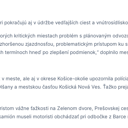
i pokračujú aj v údržbe vedľajších ciest a vnútrosídlisk
ktorých kritických miestach problém s plánovaným odv
o zhoršenou zjazdnosťou, problematickým prístupom ku s
 termínoch hneď po zlepšení podmienok,“ doplnilo mes
v meste, ale aj v okrese Košice-okolie upozornila políc
lšany a mestskou časťou Košická Nová Ves. Ťažko prej
ristom vážne ťažkosti na Zelenom dvore, Prešovskej ce
kamión museli motoristi obchádzať pri odbočke z Barce 