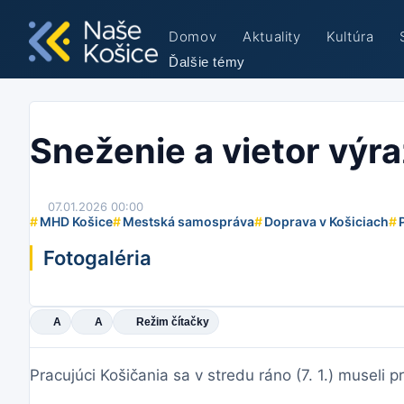
Domov
Aktuality
Kultúra
Ďalšie témy
Sneženie a vietor výr
07.01.2026 00:00
#
MHD Košice
#
Mestská samospráva
#
Doprava v Košiciach
#
Fotogaléria
A
A
Režim čítačky
Pracujúci Košičania sa v stredu ráno (7. 1.) museli