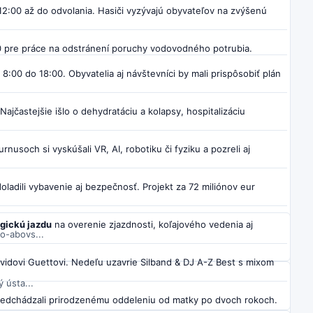
12:00 až do odvolania. Hasiči vyzývajú obyvateľov na zvýšenú
 pre práce na odstránení poruchy vodovodného potrubia.
8:00 do 18:00. Obyvatelia aj návštevníci by mali prispôsobiť plán
 Najčastejšie išlo o dehydratáciu a kolapsy, hospitalizáciu
rnusoch si vyskúšali VR, AI, robotiku či fyziku a pozreli aj
ladili vybavenie aj bezpečnosť. Projekt za 72 miliónov eur
ogickú jazdu
na overenie zjazdnosti, koľajového vedenia aj
o-abovs...
vidovi Guettovi. Nedeľu uzavrie Silband & DJ A-Z Best s mixom
 ústa...
predchádzali prirodzenému oddeleniu od matky po dvoch rokoch.