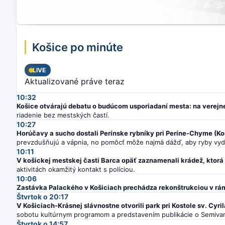
Košice po minúte
LIVE
Aktualizované práve teraz
10:32
Košice otvárajú debatu o budúcom usporiadaní mesta: na verejnej 
riadenie bez mestských častí.
10:27
Horúčavy a sucho dostali Perínske rybníky pri Períne-Chyme (Koš
prevzdušňujú a vápnia, no pomôcť môže najmä dážď, aby ryby vydrž
10:11
V košickej mestskej časti Barca opäť zaznamenali krádež, ktor
aktivitách okamžitý kontakt s políciou.
10:06
Zastávka Palackého v Košiciach prechádza rekonštrukciou v rá
Štvrtok o 20:17
V Košiciach-Krásnej slávnostne otvorili park pri Kostole sv. Cyri
sobotu kultúrnym programom a predstavením publikácie o Semivan
Štvrtok o 14:57