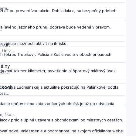
erm...
 až po preventívne akcie. Dohliadala aj na bezpečný priebeh
va ľavého jazdného pruhu, doprava bude vedená v pravom.
..
rozširuje možnosti aktivít na ihrisku.
akúlt
 Univ...
h (okres Trebišov). Polícia z Košíc vedie v oboch prípadoch
málny
e mať takmer kilometer, osvetlenie aj športový mlátový úsek.
tr...
likoch
bichovej a Ludmanskej a aktuálne pokračujú na Palárikovej podľa
es...
adanie ohňov mimo zabezpečených ohnísk je až do odvolania
j ško...
siacov prác a úplná uzávera s obchádzkami po miestnych cestách.
ovať nové umiestnenie a podrobnosti na svojom oficiálnom webe.