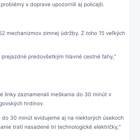
problémy v doprave upozornili aj policajti.
 52 mechanizmov zimnej údržby. Z toho 15 veľkých
ť prejazdné predovšetkým hlavné cestné ťahy,“
é linky zaznamenali meškania do 30 minút v
govských hrdinov.
5 do 30 minút evidujeme aj na niektorých úsekoch
nie tratí nasadené tri technologické električky,“