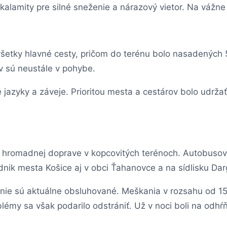
kalamity pre silné sneženie a nárazový vietor. Na vážne 
všetky hlavné cesty, pričom do terénu bolo nasadených
v sú neustále v pohybe.
jazyky a záveje. Prioritou mesta a cestárov bolo udrža
 hromadnej doprave v kopcovitých terénoch. Autobusov
ik mesta Košice aj v obci Ťahanovce a na sídlisku Dar
 nie sú aktuálne obsluhované. Meškania v rozsahu od 1
lémy sa však podarilo odstrániť. Už v noci boli na odhŕňa