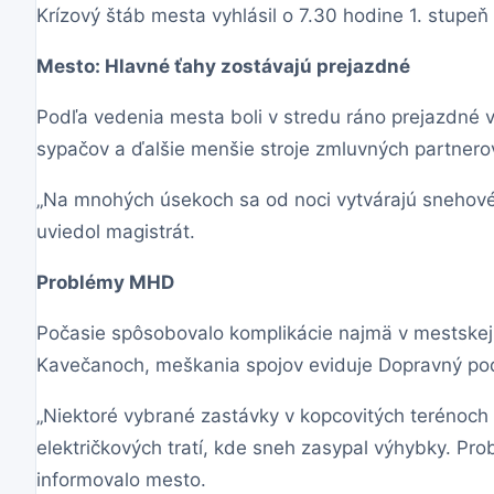
Krízový štáb mesta vyhlásil o 7.30 hodine 1. stupeň 
Mesto: Hlavné ťahy zostávajú prejazdné
Podľa vedenia mesta boli v stredu ráno prejazdné 
sypačov a ďalšie menšie stroje zmluvných partnero
„Na mnohých úsekoch sa od noci vytvárajú snehové 
uviedol magistrát.
Problémy MHD
Počasie spôsobovalo komplikácie najmä v mestskej
Kavečanoch, meškania spojov eviduje Dopravný podn
„Niektoré vybrané zastávky v kopcovitých terénoch
električkových tratí, kde sneh zasypal výhybky. Prob
informovalo mesto.