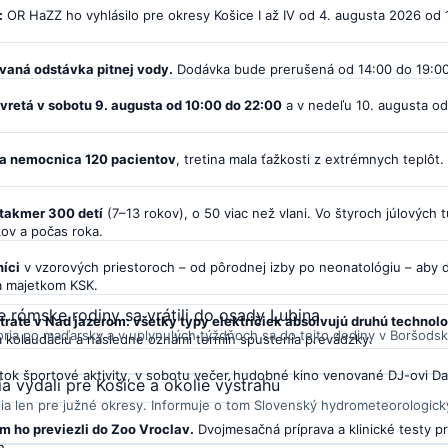
:
OR HaZZ ho vyhlásilo pre okresy Košice I až IV od 4. augusta 2026 od 
vaná odstávka pitnej vody.
Dodávka bude prerušená od 14:00 do 19:00
vretá v sobotu 9. augusta od 10:00 do 22:00
a v nedeľu 10. augusta od 
ila nemocnica 120 pacientov
, tretina mala ťažkosti z extrémnych teplôt.
 takmer 300 detí
(7–13 rokov), o 50 viac než vlani. Vo štyroch júlových tu
kov a počas roka.
níci
v vzorových priestoroch – od pôrodnej izby po neonatológiu – aby do
va majetkom KSK.
 rómske rodiny sa vrátili do osady Lubina
trate v Nad jazerom: všetky typy električiek absolvujú druhú technol
ria po maďarsky a v uplynulých týždňoch sa do tejto dediny v Boršodsk
 kolaudáciu a následne oznámi termín spustenia prevádzky.
tok športové aktivity, v sobotu večer hudobné kino venované DJ-ovi Da
a vydali pre Košice a okolie výstrahu
ia len pre južné okresy. Informuje o tom Slovenský hydrometeorologický
 ho previezli do Zoo Vroclav.
Dvojmesačná príprava a klinické testy 
h.