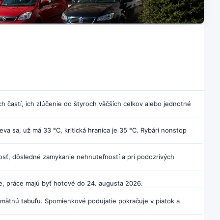
 častí, ich zlúčenie do štyroch väčších celkov alebo jednotné
va sa, už má 33 °C, kritická hranica je 35 °C. Rybári nonstop
sť, dôsledné zamykanie nehnuteľností a pri podozrivých
e, práce majú byť hotové do 24. augusta 2026.
pamätnú tabuľu. Spomienkové podujatie pokračuje v piatok a