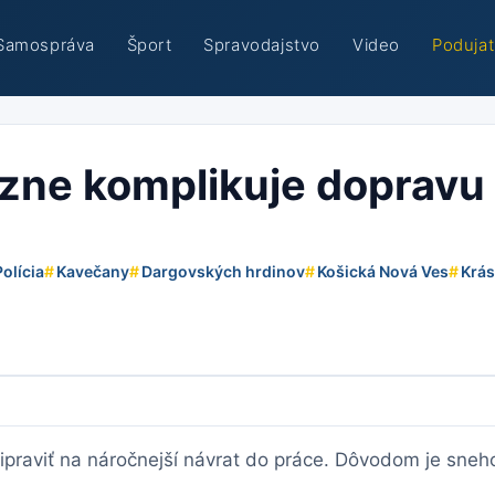
Samospráva
Šport
Spravodajstvo
Video
Podujat
azne komplikuje dopravu 
Polícia
#
Kavečany
#
Dargovských hrdinov
#
Košická Nová Ves
#
Krá
 pripraviť na náročnejší návrat do práce. Dôvodom je sne