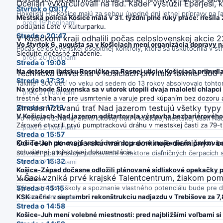
Oceliari vykorčuľovali na ľad. Káder vystužil Eperješi
Štvrtok o 09:17
Hokejisti HC Košice majú za sebou úvodné dni letnej prípravy na ľa
Mestská polícia Košice mala v 31. týždni plné ruky práce: riešila
pred 19 hodinami
podujatia Leto v Kulturparku.
Streda o 20:47
V Košickom kraji odhalili počas celoslovenskej akcie 22
Vo štvrtok 6. augusta sa v Košiciach mení organizácia dopravy na
Počas celoslovenskej osobitnej kontroly, ktorá sa uskutočnila v str
Sledujte dočasné značenie.
pred 20 hodinami
Streda o 19:08
Na detskom ihrisku Rosnička na Rosnej ulici v Košiciach pribudl
Technická univerzita v Košiciach privítala takmer 300 
Streda o 17:32
Takmer 300 detí vo veku od sedem do 13 rokov absolvovalo tohtoroč
Na východe Slovenska sa v utorok utopili dvaja maloletí chlapci 
pred 21 hodinami
trestné stíhanie pre usmrtenie a varuje pred kúpaním bez dozoru
Streda o 17:13
Zmodernizovanú trať Nad jazerom testujú všetky typy 
V Košiciach-Nad jazerom odštartovala výstavba bezbariérového
Po modernizovanej električkovej trati v košickej mestskej časti Na
Zároveň otvorili prvú pumptrackovú dráhu v mestskej časti za 79-ti
pred 22 hodinami
Streda o 15:57
Od Tatier po maďarskú hranicu dominuje diaľničným ben
Košice-Juh obnovujú vodorovné dopravné značenie na parkovac
schválenej projektovej dokumentácie.
Slovnaft posilní svoje postavenie v sektore diaľničných čerpacích 
Streda o 15:32
pred 22 hodinami
Košice-Západ dočasne odložili plánované sídliskové opekačky pr
V Šaci vzniká prvé krajské Talentcentrum, žiakom po
zakázané.
Streda o 15:15
Výber strednej školy a spoznanie vlastného potenciálu bude pre de
KSK začne v septembri rekonštrukciu nadjazdu v Trebišove za 7,8
pred 23 hodinami
Streda o 14:58
Košice-Juh mení volebné miestnosti: pred najbližšími voľbami si