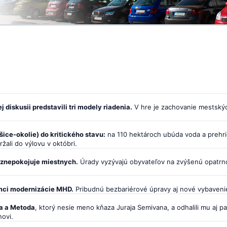
diskusii predstavili tri modely riadenia.
V hre je zachovanie mestských
ice-okolie) do kritického stavu:
na 110 hektároch ubúda voda a prehrie
ali do výlovu v októbri.
á znepokojuje miestnych.
Úrady vyzývajú obyvateľov na zvýšenú opatrno
mci modernizácie MHD.
Pribudnú bezbariérové úpravy aj nové vybaveni
la a Metoda
, ktorý nesie meno kňaza Juraja Semivana, a odhalili mu aj 
ovi.