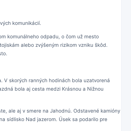
ových komunikácií.
ozom komunálneho odpadu, o čom už mesto
tojiskám alebo zvýšeným rizikom vzniku škôd.
to.
ia. V skorých ranných hodinách bola uzatvorená
azdná bola aj cesta medzi Krásnou a Nižnou
ste, ale aj v smere na Jahodnú. Odstavené kamióny
na sídlisko Nad jazerom. Úsek sa podarilo pre