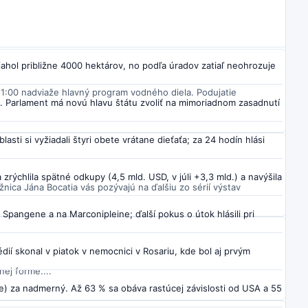
siahol približne 4000 hektárov, no podľa úradov zatiaľ neohrozuje
1:00 nadviaže hlavný program vodného diela. Podujatie
a. Parlament má novú hlavu štátu zvoliť na mimoriadnom zasadnutí
sti si vyžiadali štyri obete vrátane dieťaťa; za 24 hodín hlási
zrýchlila spätné odkupy (4,5 mld. USD, v júli +3,3 mld.) a navýšila
nica Jána Bocatia vás pozývajú na ďalšiu zo sérií výstav
 Spangene a na Marconipleine; ďalší pokus o útok hlásili pri
ií skonal v piatok v nemocnici v Rosariu, kde bol aj prvým
ej forme....
) za nadmerný. Až 63 % sa obáva rastúcej závislosti od USA a 55