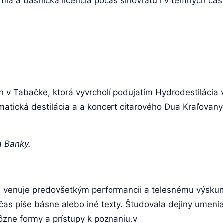
ýmia a básnická licencia počas slnovratu i v temných čas
on v Tabačke, ktorá vyvrcholí podujatím Hydrodestilácia 
tická destilácia a a koncert citarového Dua Kraľovany p
a Banky.
á sa venuje predovšetkým performancii a telesnému výsk
s píše básne alebo iné texty. Študovala dejiny umenia a
rôzne formy a prístupy k poznaniu.v