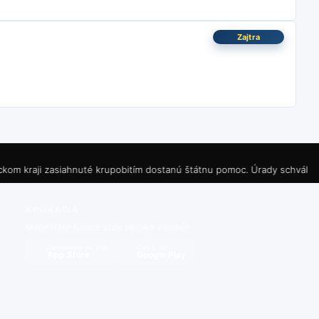
 nelegitímne a avizuje bojkot voľby po spornom ukončení
Zajtra
o šíril v horách nad jazerom. Hasiči s pomocou lietadiel a
incidenty s dronmi pri vojenskej základni aj na letisku
ajšej 8. etapy.
Tím Visma-Lease a Bike rozhodnutie prijal po
i prísne stráženom podzemnom sklade pre údržbu systémov Patriot
zasiahnuté krupobitím dostanú štátnu pomoc. Úrady schválili 250-tisíc 
% na 0,5 mld. litrov; najväčším vývozcom bolo Belgicko (1,5
APLIKÁCIA
Majte Naše Košice vždy po ruke v mobile.
i aj na ME – diaľkoví plavci boli v Paríži 7., strelci U23 získali
Download on the
Get it on
App Store
Google Play
uvu a má posilniť stred poľa pred štartom sezóny, ktorú Arsenal
zmluvu s opciou na ďalší rok, prestup má podľa britských médií