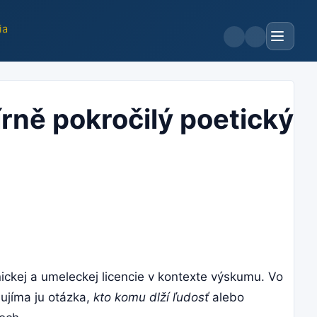
ia
rně pokročilý poetický
ckej a umeleckej licencie v kontexte výskumu. Vo
ujíma ju otázka,
kto komu dlží ľudosť
alebo