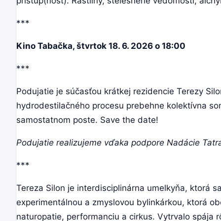
prístup(nosť). Rastliny, stelesnené vedomosti, alch
***
Kino Tabačka, štvrtok 18. 6. 2026 o 18:00
***
Podujatie je súčasťou krátkej rezidencie Terezy Sil
hydrodestilačného procesu prebehne kolektívna soma
samostatnom poste. Save the date!
Podujatie realizujeme vďaka podpore Nadácie Tatr
***
Tereza Silon je interdisciplinárna umelkyňa, ktor
experimentálnou a zmyslovou bylinkárkou, ktorá obča
naturopatie, performanciu a cirkus. Vytrvalo spája 