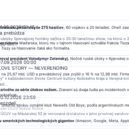
01.05.2029 21:45
u lesnému požiaru vyše 275 hasičov
, 60 vojakov a 20 lietadiel. Oheň za
sa prebúdza
vádzky Spievajúcej fontány začína o 20:30 tanečnou show, na ktorú o 2
prezidenta
Maďarska, ktorú mu v tajnom hlasovaní schválila frakcia Tisz
ku font...
Tiszy sa hlasovanie čaká ako formalita.
aroval prezident Volodymyr Zelenskyj.
Nočné ruské útoky v Kyjevskej obla
07.09.2026 00:00
: LOVE STORY — NEVERENDING
k
na 25,67 mld. USD a prevádzkový zisk zvýšil o 16 % na 12,98 mld. Firma 
y“ v každodennom živote Centrum kultúry Košického kraja a Verejná kniž
ed...
zrivého zo série útokov nožom.
Zranení sú dvaja ľudia po incidentoch v
pokračuje.
30.10.2026 23:59
erozdelí…
.
Smutnú správu oznámil klub Newell’s Old Boys; podľa argentínskych méd
siel ÚĽUV Košice Košice
i ÚĽUV na Mäsiarskej 52 je venovaná drotárstvu v jeho prvotnej vandrovn
yv amerických technologických gigantov
(Amazon, Google, Meta, Apple