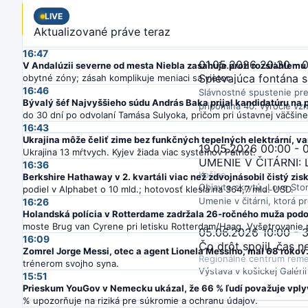
Najbližšie podujatia
LIVE
Aktualizované práve teraz
16:47
01.05.2026 20:30 - 
V Andalúzii severne od mesta Niebla zasahuje proti rozsiahlem
Spievajúca fontána 
obytné zóny; zásah komplikuje meniaci sa vietor.
16:46
Slávnostné spustenie pre
Bývalý šéf Najvyššieho súdu András Baka prijal kandidatúru na 
pripomína 40. výročie vzni
do 30 dní po odvolaní Tamása Sulyoka, pričom pri ústavnej väčšine 
16:43
Ukrajina môže čeliť zime bez funkčných tepelných elektrární, v
19.05.2026 00:00 - 
Ukrajina 13 mŕtvych. Kyjev žiada viac systémov Patriot.
UMENIE V ČITÁRNI
16:36
Košice
Berkshire Hathaway v 2. kvartáli viac než zdvojnásobil čistý zis
Objavte skrytú „Love Stor
podiel v Alphabet o 10 mld.; hotovosť klesla na 364,7 mld. USD.
Umenie v čitárni, ktorá pr
16:26
Holandská polícia v Rotterdame zadržala 26-ročného muža podo
moste Brug van Cyrene pri letisku Rotterdam/Haag. Vyšetrovanie 
05.06.2026 10:00 - 
16:09
Čo drôt spojil, čas n
Zomrel Jorge Messi, otec a agent Lionela Messiho, mal 68 rokov
Regionálne centrum reme
trénerom svojho syna.
Výstava v košickej Galéri
15:51
Prieskum YouGov v Nemecku ukázal, že 66 % ľudí považuje vpl
% upozorňuje na riziká pre súkromie a ochranu údajov.