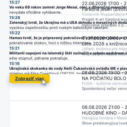
15:27
22.06.2026 17:00 - 2
Vo veku 68 rokov zomrel Jorge Messi, otec a dlhoročný manažér
Farebná jeseň (život
nevydala oficiálne vyhlásenie.
Výmenník Wuppertálska 
15:26
Projekt K-art Farebná jes
Zelenskyj tvrdí, že Ukrajina má s USA dohodu o mesačných dodá
maľovanie prepájalo s p...
vysokou úspešnosťou proti ruským balistickým raketám.
15:22
01.07.2026 00:00 - 
Hamas tvrdí, že je pripravený pokračovať v mierovom pláne pre
pokračovanie útokov, hoci s nižšou intenzitou.
Leto 2026 s knižnic
15:21
LitPark, Knižnica pre mlá
Militanti napojení na Islamský štát zaútočili v sobotu nadránom
Knižnica pre mládež mest
ešte stúpnuť, pátranie pokračuje.
15:16
Ukrajinská skokanka do vody Nelli Čukanivská ovládla ME v plav
08.08.2026 19:00 - 
striebro má Elisa Cosettiová (297,20), bronz Maike Halbischová (29
NA POČIATKU BOLO S
Zobraziť viac
15:11
FUGA - kultúrne centrum
Zelenskyj tvrdí, že ruské útoky zničili všetky tepelné elektrárne
Spomienkový večer venov
balík humanitárnej pomoci pre zdravotníctvo a energiu.
15:02
Keňský chodec Stephen Ndangiri Kihu (20) je predbežne suspen
striebro na 10 km a vytvoril národný rekord.
08.08.2026 21:00 - 
15:01
HUDOBNÉ KINO – D
Nemecký priemysel (BDI) víta dočasné uvoľnenie zákazov jazdy 
Plávajúca fontána v Mes
obmedzujú lodnú dopravu; cieľom je stabilizovať dodávateľské re
Show predstavujúca tvor
14:46