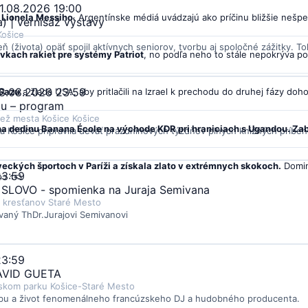
1.08.2026 19:00
 Lionela Messiho.
Argentínske médiá uvádzajú ako príčinu bližšie nešpeci
a) | vernisáž výstavy
Košice
eň (života) opäť spojil aktívnych seniorov, tvorbu aj spoločné zážitky. T
vkach rakiet pre systémy Patriot
, no podľa neho to stále nepokrýva po
28.08.2026 23:59
 Gazu
a žiada USA, aby pritlačili na Izrael k prechodu do druhej fázy do
ou – program
dež mesta Košice Košice
 na dedinu Banana École na východe KDR pri hraniciach s Ugandou. Zabi
a Košice pripravila deväť prázdninových týždňov plných knižných príbe
eckých športoch v Paríži a získala zlato v extrémnych skokoch.
Domin
23:59
2,15).
LOVO - spomienka na Juraja Semivana
 kresťanov Staré Mesto
 na Ukrajine
, čo pred zimou zvyšuje tlak na energetiku. V Belehrade o t
aný ThDr.Jurajovi Semivanovi
dovaný po pozitívnom teste na zakázaný EPO.
Vzorka z 30. júna pochá
23:59
AVID GUETA
kamiónov v nedele a sviatky v niektorých spolkových krajinách.
Reagu
tskom parku Košice-Staré Mesto
ťazce presunom nákladu na cesty a železnice.
bu a život fenomenálneho francúzskeho DJ a hudobného producenta.