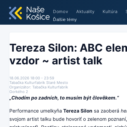
Domov
Aktuality
Kultúra
Ďalšie témy
Tereza Silon: ABC ele
vzdor ~ artist talk
18.06.2026 18:00 - 23:59
Tabačka Kulturfabrik Staré Mesto
Organizátor: Tabačka Kulturfabrik
Gorkého 2
„Chodím po zadních, to musím být člověkem.“
Performance umelkyňa
Tereza Silon
sa zaoberá
he
svojom artist talku bude hovoriť o zelenom poznaní,