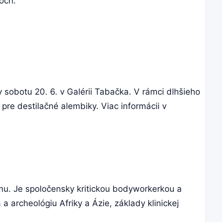
och.
v sobotu 20. 6. v Galérii Tabačka. V rámci dlhšieho
re destilačné alembiky. Viac informácii v
umu. Je spoločensky kritickou bodyworkerkou a
 archeológiu Afriky a Ázie, základy klinickej