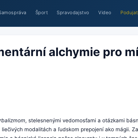
Samospráva
Šport
Spravodajstvo
Video
Podujat
mentární alchymie pro mí
rbalizmom
, stelesnenými vedomosťami a otázkami básni
 liečivých modalitách a ľudskom prepojení ako mágii. Za