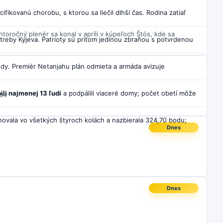
fikovanú chorobu, s ktorou sa liečil dlhší čas. Rodina zatiaľ
ohtoročný plenér sa konal v apríli v kúpeľoch Štós, kde sa
treby Kyjeva. Patrioty sú pritom jedinou zbraňou s potvrdenou
hody. Premiér Netanjahu plán odmieta a armáda avizuje
li najmenej 13 ľudí
a podpálili viaceré domy; počet obetí môže
hov
ovala vo všetkých štyroch kolách a nazbierala 324,70 bodu;
Dnes
om rokoval so srbským prezidentom Vučičom, ktorý prisľúbil nový
dza z prípravy na Hry Commonwealthu v Glasgowe, kde získal
Dnes
je to na nízke hladiny riek ako Rýn, Dunaj či Labe, ktoré