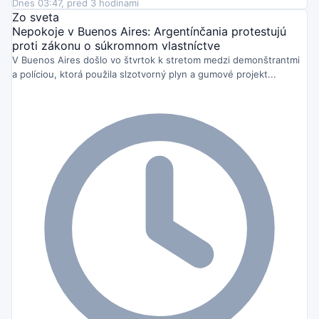
Dnes 03:47, pred 3 hodinami
Zo sveta
Nepokoje v Buenos Aires: Argentínčania protestujú
proti zákonu o súkromnom vlastníctve
V Buenos Aires došlo vo štvrtok k stretom medzi demonštrantmi
a políciou, ktorá použila slzotvorný plyn a gumové projekt...