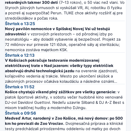
rekordných takmer 300 detí
(7–13 rokov), o 50 viac než vlani. Vo
štyroch júlových turnusoch si vyskúšali VR, AI, robotiku či fyziku
a pozreli aj superpočítač Perun. TUKE chce aktivity rozšíriť aj pre
stredoškolákov a počas roka.
Štvrtok o 13:25
Nový pavilón nemocnice v Spišskej Novej Vsi už testujú
zdravotníci
v vzorových priestoroch – od pôrodnej izby po
neonatológiu – aby doladili vybavenie aj bezpečnosť. Projekt za
72 miliónov eur prinesie 121 lôžok, operačné sály aj sterilizáciu;
nemocnica zostáva majetkom KSK.
Štvrtok o 12:13
V Košiciach pokračuje testovanie modernizovanej
električkovej trate v Nad jazerom: všetky typy električiek
absolvujú druhú technologickú jazdu
na overenie zjazdnosti,
koľajového vedenia aj trakcie. Mesto po ukončení skúšok a
zákonných procesov očakáva kolaudáciu a následne oznámi
termín spustenia prevádzky.
Štvrtok o 11:52
Košice chystajú víkend plný zážitkov pre všetky generácie:
v
piatok športové aktivity, v sobotu večer hudobné kino venované
DJ-ovi Davidovi Guettovi. Nedeľu uzavrie Silband & DJ A-Z Best s
mixom tradičnej hudby a moderného DJingu.
Štvrtok o 09:56
Medveď Artur, narodený v Zoo Košice, má nový domov: po 500
km ho previezli do Zoo Vroclav.
Dvojmesačná príprava a klinické
testy predchádzali prirodzenému oddeleniu od matky po dvoch