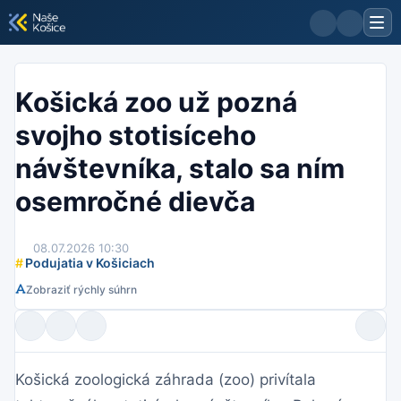
Košická zoo už pozná
svojho stotisíceho
návštevníka, stalo sa ním
osemročné dievča
08.07.2026 10:30
#
Podujatia v Košiciach
Zobraziť rýchly súhrn
Košická zoologická záhrada (zoo) privítala