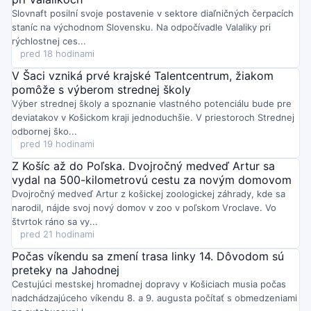
ANTIK Telecom rozširuje ponuku optického internetu 1 Gbit/s
a
Slovnaft posilní svoje postavenie v sektore diaľničných čerpacích
najbohatšieho TV balíka za 26,60 € mesačne. Pri odporučení
staníc na východnom Slovensku. Na odpočívadle Valaliky pri
nového klienta získajú zákazníci dva mesiace služieb zadarmo.
rýchlostnej ces...
Ponuka sa postupne šíri aj do ďalších lokalít.
pred 18 hodinami
Streda o 11:37
Košice budú 30. augusta 2026 patriť Family Sport Day v parku
V Šaci vzniká prvé krajské Talentcentrum, žiakom
pri fontáne: ukážky hasičov a polície
, športové súťaže, skákacie
pomôže s výberom strednej školy
atrakcie aj penová show. Večer o 18:00 vystúpi Cupi & Lupi &
Výber strednej školy a spoznanie vlastného potenciálu bude pre
Nathan – tip na aktívny rodinný deň!
deviatakov v Košickom kraji jednoduchšie. V priestoroch Strednej
Streda o 11:27
odbornej ško...
V Prakovciach (okres Gelnica) žiada obec obyvateľov šetriť
pred 19 hodinami
pitnou vodou z verejného vodovodu pre dlhodobý pokles
výdatnosti zdrojov.
Obmedzenia sa týkajú najmä polievania,
Z Košíc až do Poľska. Dvojročný medveď Artur sa
napúšťania bazénov či umývania áut; ak sa situácia nezlepší,
vydal na 500-kilometrovú cestu za novým domovom
môže prísť prvý regulačný stupeň.
Dvojročný medveď Artur z košickej zoologickej záhrady, kde sa
Streda o 11:13
narodil, nájde svoj nový domov v zoo v poľskom Vroclave. Vo
Hasiči v Košiciach varujú pred zvýšeným rizikom požiarov
na
štvrtok ráno sa vy...
lesných pozemkoch v okresoch Košice I až IV. Obyvateľov
pred 21 hodinami
vyzývajú dodržiavať zákaz vypaľovania porastov a používania
otvoreného ohňa, aby sa predišlo škodám.
Počas víkendu sa zmení trasa linky 14. Dôvodom sú
Streda o 10:46
preteky na Jahodnej
Na ceste I/79 pri Veľatoch v okrese Trebišov je po vážnej
Cestujúci mestskej hromadnej dopravy v Košiciach musia počas
nehode dočasne neprejazdný
úsek, jedno auto sa prevrátilo na
nadchádzajúceho víkendu 8. a 9. augusta počítať s obmedzeniami
bok. Košická krajská polícia hlási štyroch zranených, na mieste