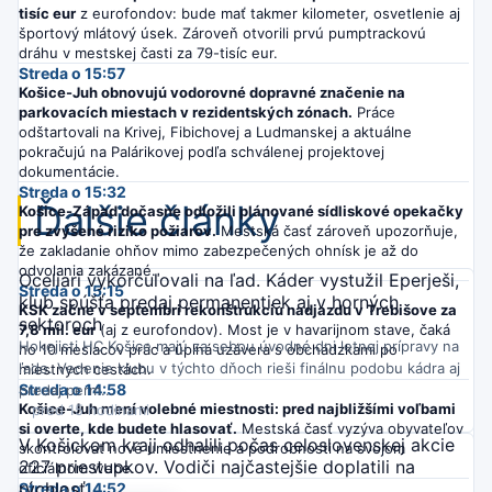
tisíc eur
z eurofondov: bude mať takmer kilometer, osvetlenie aj
športový mlátový úsek. Zároveň otvorili prvú pumptrackovú
dráhu v mestskej časti za 79-tisíc eur.
Streda o 15:57
Košice-Juh obnovujú vodorovné dopravné značenie na
parkovacích miestach v rezidentských zónach.
Práce
odštartovali na Krivej, Fibichovej a Ludmanskej a aktuálne
pokračujú na Palárikovej podľa schválenej projektovej
dokumentácie.
Streda o 15:32
Ďalšie články
Košice-Západ dočasne odložili plánované sídliskové opekačky
pre zvýšené riziko požiarov.
Mestská časť zároveň upozorňuje,
že zakladanie ohňov mimo zabezpečených ohnísk je až do
odvolania zakázané.
Oceliari vykorčuľovali na ľad. Káder vystužil Eperješi,
Streda o 15:15
klub spúšťa predaj permanentiek aj v horných
KSK začne v septembri rekonštrukciu nadjazdu v Trebišove za
sektoroch
7,8 mil. eur
(aj z eurofondov). Most je v havarijnom stave, čaká
Hokejisti HC Košice majú za sebou úvodné dni letnej prípravy na
ho 10 mesiacov prác a úplná uzávera s obchádzkami po
ľade. Vedenie klubu v týchto dňoch rieši finálnu podobu kádra aj
miestnych cestách.
Streda o 14:58
predaj perm...
Košice-Juh mení volebné miestnosti: pred najbližšími voľbami
pred 15 hodinami
si overte, kde budete hlasovať.
Mestská časť vyzýva obyvateľov
V Košickom kraji odhalili počas celoslovenskej akcie
skontrolovať nové umiestnenie a podrobnosti na svojom
227 priestupkov. Vodiči najčastejšie doplatili na
oficiálnom webe.
rýchlosť
Streda o 14:52