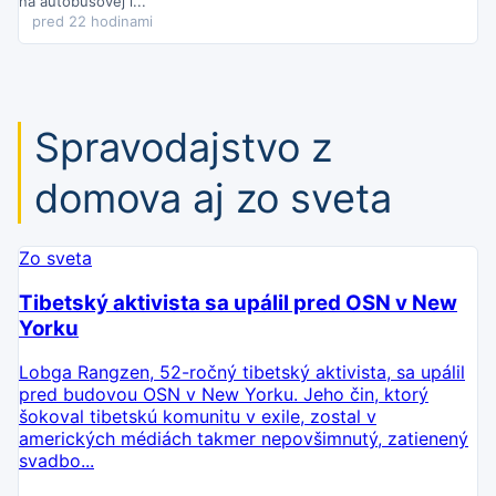
zasahujú záchranné zložky; vodiči majú využiť obchádzky.
na autobusovej l...
Streda o 08:01
pred 22 hodinami
Študovňa Útvaru hlavného architekta na Magistráte mesta
Košice je dnes (5. augusta) zatvorená.
Zrušené sú aj pravidelné
stredajšie konzultácie, ktoré zvyčajne prebiehajú od 13.00 do
14.00.
Spravodajstvo z
domova aj zo sveta
Zo sveta
Tibetský aktivista sa upálil pred OSN v New
Yorku
Lobga Rangzen, 52-ročný tibetský aktivista, sa upálil
pred budovou OSN v New Yorku. Jeho čin, ktorý
šokoval tibetskú komunitu v exile, zostal v
amerických médiách takmer nepovšimnutý, zatienený
svadbo...