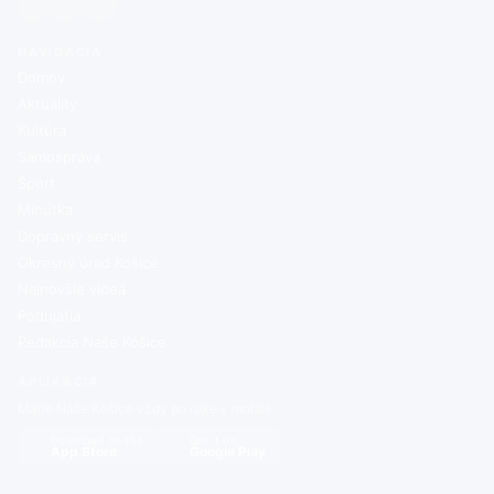
NAVIGÁCIA
Domov
Aktuality
Kultúra
Samospráva
Šport
Minútka
Dopravný servis
Okresný úrad Košice
Najnovšie videá
Podujatia
Redakcia Naše Košice
APLIKÁCIA
Majte Naše Košice vždy po ruke v mobile.
Download on the
Get it on
App Store
Google Play