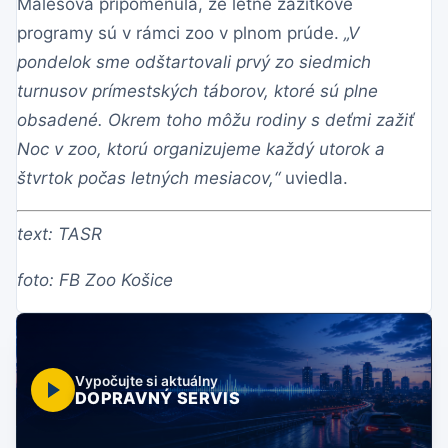
Malešová pripomenula, že letné zážitkové
programy sú v rámci zoo v plnom prúde.
„V
pondelok sme odštartovali prvý zo siedmich
turnusov prímestských táborov, ktoré sú plne
obsadené. Okrem toho môžu rodiny s deťmi zažiť
Noc v zoo, ktorú organizujeme každý utorok a
štvrtok počas letných mesiacov,“
uviedla.
text: TASR
foto: FB Zoo Košice
Vypočujte si aktuálny
DOPRAVNÝ SERVIS