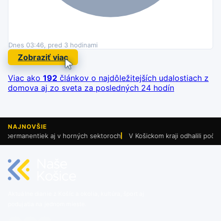
Dnes 03:46, pred 3 hodinami
Zobraziť viac
Viac ako
192
článkov o najdôležitejších udalostiach
z
domova aj zo sveta za posledných 24 hodín
NAJNOVŠIE
ermanentiek aj v horných sektoroch
V Košickom kraji odhalili počas celos
Aktuálne dianie z Košíc a okolia, kultúra, šport aj
podujatia na jednom mieste.