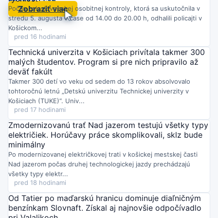
Košická Furča žila podujatím „Hudba, ktorá spája generácie“,
Zobraziť viac
Počas celoslovenskej osobitnej kontroly, ktorá sa uskutočnila v
kde sa predstavilo desať folklórnych súborov aj speváčka
stredu 5. augusta v čase od 14.00 do 20.00 h, odhalili policajti v
Veronika Rabada a DJ Milan Lieskovský. Na pódiu sa stretli
Košickom...
účinkujúci od 6 do 93 rokov, čo dalo večeru výnimočný
pred 16 hodinami
generačný rozmer.
Streda o 14:28
Technická univerzita v Košiciach privítala takmer 300
V piatok 7. augusta ožije multifunkčné ihrisko Playko v
malých študentov. Program si pre nich pripravilo až
Mestskom parku Košice podujatím Športový piatok.
Čakajú vás
deväť fakúlt
ukážky gymnastiky, športov pre hendikepovaných, taekwonda aj
Takmer 300 detí vo veku od sedem do 13 rokov absolvovalo
silového trojboja a možnosť vyskúšať si viacero disciplín.
tohtoročnú letnú „Detskú univerzitu Technickej univerzity v
Streda o 14:22
Košiciach (TUKE)“. Univ...
Na Sídlisku Ťahanovce v Košiciach prebehol prvý kontrolný deň
pred 17 hodinami
výstavby novej cestičky pre chodcov a cyklistov.
Zástupcovia
mesta, mestskej časti, zhotoviteľa, stavebného dozoru aj
Zmodernizovanú trať Nad jazerom testujú všetky typy
projektanta riešili možné komplikácie a postupy, ako ich zvládnuť.
električiek. Horúčavy práce skomplikovali, sklz bude
Streda o 13:01
minimálny
HC Košice na oficiálnom Facebooku ohlásil štart novej
Po modernizovanej električkovej trati v košickej mestskej časti
hokejovej sezóny.
Klub avizuje prípravy na nové výzvy a teší sa
Nad jazerom počas druhej technologickej jazdy prechádzajú
na podporu fanúšikov v Steel aréne aj mimo nej.
Streda o 12:42
všetky typy elektr...
Kojšov pri Košiciach dočasne obmedzil používanie pitnej vody z
pred 18 hodinami
verejného vodovodu pre sucho a pokles zdrojov.
Zakázané je
Od Tatier po maďarskú hranicu dominuje diaľničným
polievanie, umývanie áut, napúšťanie bazénov či využitie na
benzínkam Slovnaft. Získal aj najnovšie odpočívadlo
stavebné a upratovacie práce; za porušenie hrozí pokuta.
pri Valalikoch
Streda o 11:54