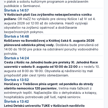
v piatok a sobotu kultúrnym programom a predstavením
publikácie o Semivanovi.
Štvrtok o 14:57
V Košiciach platí čas zvýšeného nebezpečenstva vzniku
požiaru:
OR HaZZ ho vyhlásilo pre okresy Košice I až IV od 4.
augusta 2026 od 12:00 až do odvolania. Hasiči vyzývajú
obyvateľov na zvýšenú opatrnosť a dodržiavanie
bezpečnostných pokynov.
Štvrtok o 14:48
Košičanov na Borodáčovej a Krátkej čaká 6. augusta 2026
plánovaná odstávka pitnej vody.
Dodávka bude prerušená od
14:00 do 19:00 pre práce na odstránení poruchy vodovodného
potrubia.
Štvrtok o 14:24
Cesta z Košíc na Jahodnú bude pre preteky XI. Jahodná Race
uzavretá v sobotu 9. augusta od 10:00 do 22:00
a v nedeľu 10.
augusta od 8:00 do 18:00. Obyvatelia aj návštevníci by mali
prispôsobiť plán ciest týmto obmedzeniam.
Štvrtok o 13:52
Horúčavy v Trebišove plnia urgent: od pondelka do stredy
ošetrila nemocnica 120 pacientov
, tretina mala ťažkosti z
extrémnych teplôt. Najčastejšie išlo o dehydratáciu a kolapsy,
hospitalizáciu potrebovalo päť ľudí, najmä seniorov.
Štvrtok o 13:42
Letnú Detskú univerzitu TUKE v Košiciach navštívilo