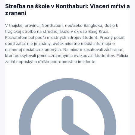
Streľba na škole v Nonthaburi: Viacerí mŕtvi a
zranení
V thajskej provincii Nonthaburi, neďaleko Bangkoku, došlo k
tragickej streľbe na strednej škole v okrese Bang Kruai.
Páchateľom bol podľa miestnych zdrojov študent. Presný počet
obetí zatiaľ nie je známy, avšak miestne médiá informujú o
najmenej desiatich zranených. Na mieste zasahovali záchranári,
ktorí poskytovali pomoc zraneným a evakuovali študentov. Polícia
zatiaľ neposkytla ďalšie podrobnosti o incidente.