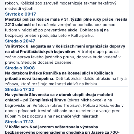
rokoch. Košická zoo zároveň modernizuje takmer hektárový
medvedí výbeh.
Štvrtok o 09:17
Mestská polícia Košice mala v 31. týždni plné ruky práce: riešila
2213 udalostí
od narušenia verejného poriadku cez pomoc
ľuďom v núdzi až po preventívne akcie. Dohliadala aj na
bezpečný priebeh podujatia Leto v Kulturparku.
Streda o 20:47
Vo štvrtok 6. augusta sa v Košiciach mení organizácia dopravy
na ulici Protifašistických bojovníkov.
V tretej etape prác sa
začne oprava ľavého jazdného pruhu, doprava bude vedená v
pravom. Sledujte dočasné značenie.
Streda o 19:08
Na detskom ihrisku Rosnička na Rosnej ulici v Košiciach
pribudla nová trampolína.
Deti tak získali ďalšiu atrakciu na hry a
zábavu, ktorá rozširuje možnosti aktivít na ihrisku.
Streda o 17:32
Na východe Slovenska sa v utorok utopili dvaja maloletí
chlapci – pri Zemplínskej šírave
(okres Michalovce) a na
bagrovisku pri Veľatoch (okres Trebišov). Polícia z Košíc vedie v
oboch prípadoch trestné stíhanie pre usmrtenie a varuje pred
kúpaním bez dozoru a na neoznačených miestach.
Streda o 17:13
V Košiciach-Nad jazerom odštartovala výstavba
bezbariérového promenádneho chodníka pri Jazere za 700-